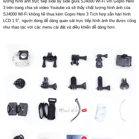
lượng hình ảnh trực tiếp side by side giữa SJ4000 WI-Fi với Gopro Hero
3 trên trang chia sẻ video Youtube và sẽ thấy chất lượng hình ảnh của
SJ4000 WI-Fi không hề thua kém Gopro Hero 3 Tích hợp sẵn hàn hình
LCD 1.5", người dùng dễ dàng quan sát trực tiếp hình ảnh thu được cũng
như thao tác với các menu cài đặt và điều khiển dễ dàng hơn.