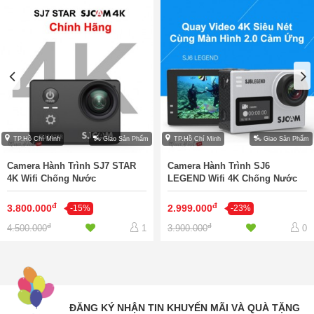
TP.Hồ Chí Minh
Giao Sản Phẩm
TP.Hồ Chí Minh
Giao Sản Phẩm
Camera Hành Trình SJ7 STAR
Camera Hành Trình SJ6
4K Wifi Chống Nước
LEGEND Wifi 4K Chống Nước
đ
đ
3.800.000
2.999.000
-15%
-23%
đ
đ
4.500.000
3.900.000
1
0
ĐĂNG KÝ NHẬN TIN KHUYẾN MÃI VÀ QUÀ TẶNG