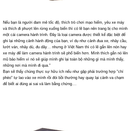
Nếu bạn là người đam mê tốc độ, thích trò chơi mạo hiểm, yêu xe máy
và thích đi phượt lên rừng xuống biển thì có lẽ bạn nên trang bị cho mình
một cái camera hành trình. Đây là loại camera được thiết kế đặc biệt để
ghi lại những cảnh hành động của bạn, ví dụ như cảnh đua xe, nhảy cầu,
lướt ván, nhảy dù, đu dây… nhưng ở Việt Nam thì có lẽ gắn lên nón hay
xe máy để làm camera hành trình sẽ phổ biến hơn. Mình thích gắn nó lên
mũ bảo hiểm vì nó sẽ giúp mình ghi lại toàn bộ những gì mà mình thấy,
những nơi mà mình đi qua."
Bạn sẽ thấy chúng thực sự hữu ích nếu như gặp phải trường hợp "chí
phèo" tự lao vào xe mình rồi đòi bồi thường hay quay lại cảnh va chạm
để biết ai đúng ai sai và làm bằng chứng....