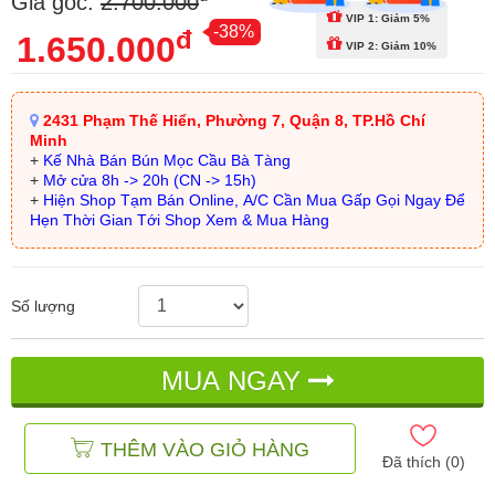
Giá gốc:
2.700.000
VIP 1: Giảm 5%
-38%
đ
1.650.000
VIP 2: Giảm 10%
2431 Phạm Thế Hiển, Phường 7, Quận 8, TP.Hồ Chí
Minh
+
Kế Nhà Bán Bún Mọc Cầu Bà Tàng
+
Mở cửa 8h -> 20h (CN -> 15h)
+
Hiện Shop Tạm Bán Online, A/C Cần Mua Gấp Gọi Ngay Để
Hẹn Thời Gian Tới Shop Xem & Mua Hàng
Số lượng
MUA NGAY
THÊM VÀO GIỎ HÀNG
Đã thích (
0
)