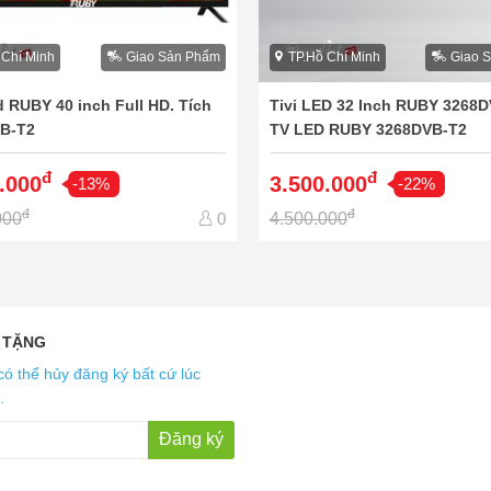
 Chí Minh
Giao Sản Phẩm
TP.Hồ Chí Minh
Giao 
d RUBY 40 inch Full HD. Tích
Tivi LED 32 Inch RUBY 3268D
B-T2
TV LED RUBY 3268DVB-T2
đ
đ
.000
3.500.000
-13%
-22%
đ
đ
000
4.500.000
0
 TẶNG
có thể hủy đăng ký bất cứ lúc
.
Đăng ký