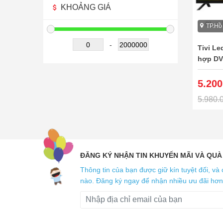
KHOẢNG GIÁ
TP.Hồ
-
Tivi Le
hợp DV
5.200
5.980.
ĐĂNG KÝ NHẬN TIN KHUYẾN MÃI VÀ QUÀ
Thông tin của bạn được giữ kín tuyệt đối, và 
nào. Đăng ký ngay để nhận nhiều ưu đãi hơn