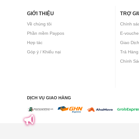
GIỚI THIỆU
TRỢ GI
Về chúng tôi
Chính sá
Phần mềm Paypos
E-vouche
Hợp tác
Giao Dịc
Góp ý / Khiếu nại
Trả Hàng
Chính Sá
DỊCH VỤ GIAO HÀNG
2022 © Copyright
QuaHot.Vn
. All Rights Reserved
.