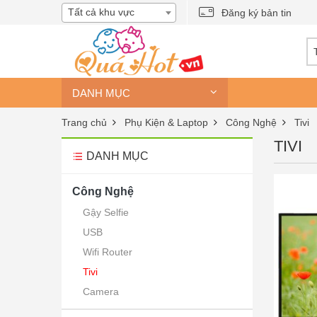
Tất cả khu vực
Đăng ký bản tin
DANH MỤC
Trang chủ
Phụ Kiện & Laptop
Công Nghệ
Tivi
TIVI
DANH MỤC
Công Nghệ
Gậy Selfie
USB
Wifi Router
Tivi
Camera