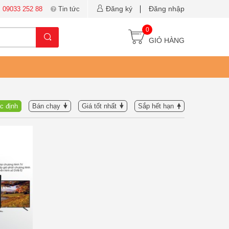
Đăng ký
Đăng nhập
:
09033 252 88
Tin tức
0
GIỎ HÀNG
c định
Bán chạy
Giá tốt nhất
Sắp hết hạn