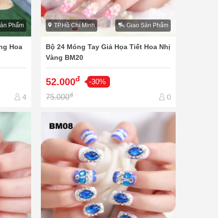
Sản Phẩm
TP.Hồ Chí Minh
Giao Sản Phẩm
ng Hoa
Bộ 24 Móng Tay Giả Họa Tiết Hoa Nhị
Vàng BM20
đ
52.000
-30%
đ
75.000
4
0