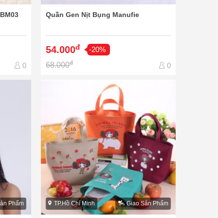
t BM03
Quần Gen Nịt Bụng Manufie
đ
54.000
-20%
đ
68.000
0
0
Sản Phẩm
TP.Hồ Chí Minh
Giao Sản Phẩm