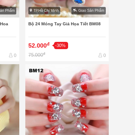
Sản Phẩm
TP.Hồ Chí Minh
Giao Sản Phẩm
 Hoa
Bộ 24 Móng Tay Giả Họa Tiết BM08
đ
52.000
-30%
đ
75.000
0
0