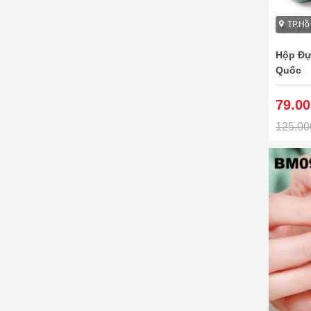
TP.Hồ
Hộp Đự
Quốc
79.00
125.00