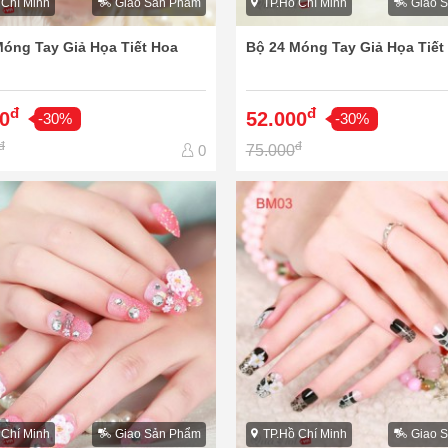
 Chí Minh
Giao Sản Phẩm
TP.Hồ Chí Minh
Giao 
Móng Tay Giả Họa Tiết Hoa
Bộ 24 Móng Tay Giả Họa Tiế
đ
đ
0
52.000
-30%
-30%
đ
đ
75.000
0
 Chí Minh
Giao Sản Phẩm
TP.Hồ Chí Minh
Giao 