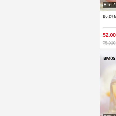
TP.Hồ
Bộ 24 
52.00
75.000