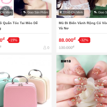
 Chí Minh
Giao Sản Phẩm
TP.Hồ Chí Minh
Giao 
ô Quấn Tóc Tai Mèo Dễ
Mũ Đi Biển Vành Rộng Có Vò
g
Và Nơ
đ
đ
0
88.000
-19%
-32%
đ
đ
130.000
0