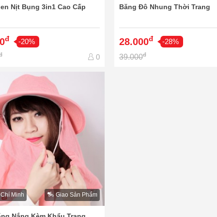
en Nịt Bụng 3in1 Cao Cấp
Băng Đô Nhung Thời Trang
đ
đ
0
28.000
-20%
-28%
đ
đ
39.000
0
 Chí Minh
Giao Sản Phẩm
ng Nắng Kèm Khẩu Trang