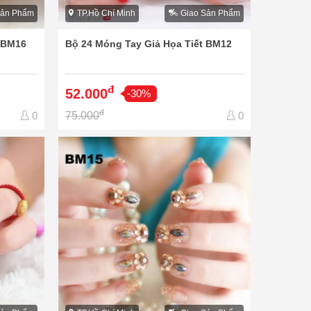
Sản Phẩm
TP.Hồ Chí Minh
Giao Sản Phẩm
t BM16
Bộ 24 Móng Tay Giả Họa Tiết BM12
đ
52.000
-30%
đ
75.000
0
0