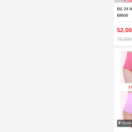
Bộ 24 
BM06
52.00
75.000
TP.Hồ