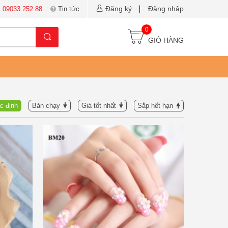
Đăng ký
Đăng nhập
:
09033 252 88
Tin tức
0
GIỎ HÀNG
c định
Bán chạy
Giá tốt nhất
Sắp hết hạn