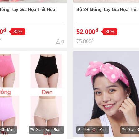
Móng Tay Giả Họa Tiết Hoa
Bộ 24 Móng Tay Giả Họa Tiế
đ
đ
0
52.000
-30%
-30%
đ
đ
75.000
0
 Chí Minh
Giao Sản Phẩm
TP.Hồ Chí Minh
Giao 