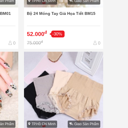
Sản Phẩm
TP.Hồ Chí Minh
Giao Sản Phẩm
t BM01
Bộ 24 Móng Tay Giả Họa Tiết BM15
đ
52.000
-30%
đ
75.000
0
0
Sản Phẩm
TP.Hồ Chí Minh
Giao Sản Phẩm