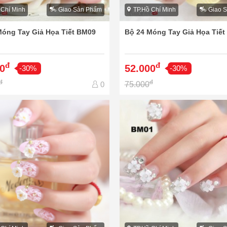
 Chí Minh
Giao Sản Phẩm
TP.Hồ Chí Minh
Giao 
Móng Tay Giả Họa Tiết BM09
Bộ 24 Móng Tay Giả Họa Tiế
đ
đ
0
52.000
-30%
-30%
đ
đ
75.000
0