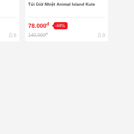
Túi Giữ Nhiệt Animal Island Kute
đ
78.000
-44%
đ
140.000
0
0