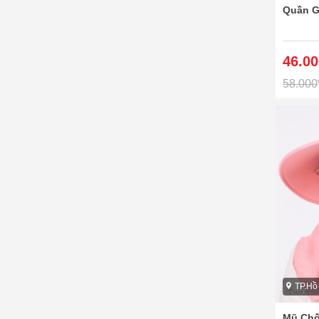
Quần G
46.00
58.000
TP.Hồ
Mũ Chố