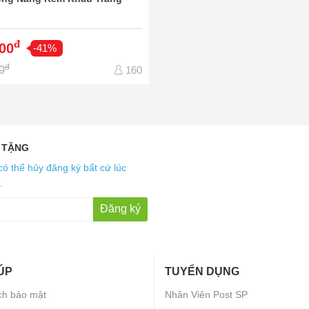
đ
00
-41%
đ
0
160
 TẶNG
có thể hủy đăng ký bất cứ lúc
.
Đăng ký
ÚP
TUYỂN DỤNG
ch bảo mật
Nhân Viên Post SP