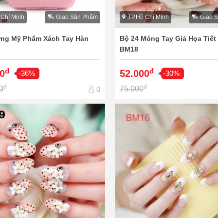
 Chí Minh
Giao Sản Phẩm
TP.Hồ Chí Minh
Giao 
ng Mỹ Phẩm Xách Tay Hàn
Bộ 24 Móng Tay Giả Họa Tiết
BM18
đ
đ
0
52.000
-36%
-30%
đ
đ
0
75.000
0