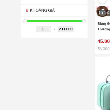
KHOẢNG GIÁ
TP.Hồ
Băng Đ
Thươn
-
45.00
56.000