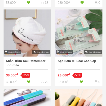
đ
đ
55.000
280.000
38
0
TP.Hồ Chí Minh
Giao Sản Phẩm
TP.Hồ Chí Minh
Giao Sản Phẩm
Khăn Trùm Đầu Remember
Kẹp Bấm Mi Loại Cao Cấp
To Smile
đ
đ
39.000
26.000
-35%
-50%
đ
đ
60.000
52.000
22
0