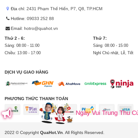
Địa chỉ:
2431 Phạm Thế Hiển, P7, Q8, TP.HCM
Hotline:
09033 252 88
Email:
hotro@quahot.vn
Thứ 2 - 6:
Thứ 7:
Sáng: 08:00 - 11:00
Sáng: 08:00 - 15:00
Chiều: 13:00 - 17:00
Nghỉ Chủ nhật, Lễ, Tết
DỊCH VỤ GIAO HÀNG
PHƯƠNG THỨC THANH TOÁN
Ngày Vui Trung Thu Của B
2022 © Copyright
QuaHot.Vn
. All Rights Reserved
.