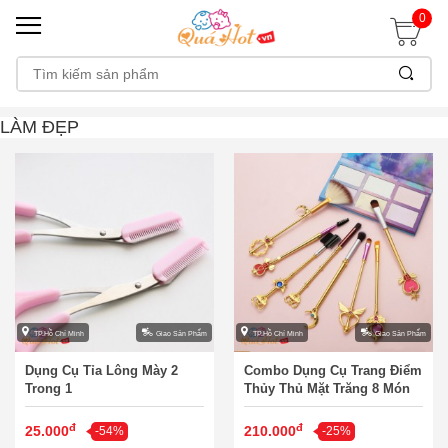
0
LÀM ĐẸP
TP.Hồ Chí Minh
Giao Sản Phẩm
TP.Hồ Chí Minh
Giao Sản Phẩm
Dụng Cụ Tỉa Lông Mày 2
Combo Dụng Cụ Trang Điểm
Trong 1
Thủy Thủ Mặt Trăng 8 Món
đ
đ
25.000
210.000
-54%
-25%