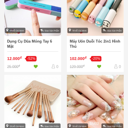
TP.Hồ Chí Minh
Giao Sản Phẩm
TP.Hồ Chí Minh
Giao Sản Phẩm
Dụng Cụ Dũa Móng Tay 6
Máy Uốn Duỗi Tóc 2in1 Hình
Mặt
Thú
đ
đ
12.000
102.000
-52%
-20%
đ
đ
25.000
129.000
0
0
TP.Hồ Chí Minh
Giao Sản Phẩm
TP.Hồ Chí Minh
Giao Sản Phẩm