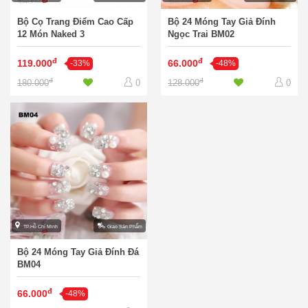
Bộ Cọ Trang Điểm Cao Cấp
Bộ 24 Móng Tay Giả Đính
12 Món Naked 3
Ngọc Trai BM02
đ
đ
119.000
66.000
-33%
-48%
đ
đ
180.000
128.000
0
0
TP.Hồ Chí Minh
Giao Sản Phẩm
Bộ 24 Móng Tay Giả Đính Đá
BM04
đ
66.000
-48%