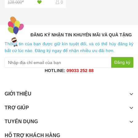
đ
128.000
0
ĐĂNG KÝ NHẬN TIN KHUYẾN MÃI VÀ QUÀ TẶNG
Thông tin của bạn được giữ kín tuyệt đối, và có thể hủy đăng ký
bất cứ lúc nào. Đăng ký ngay để nhận nhiều ưu đãi hơn.
Đăng ký
HOTLINE:
09033 252 88
GIỚI THIỆU
TRỢ GIÚP
TUYỂN DỤNG
HỖ TRỢ KHÁCH HÀNG