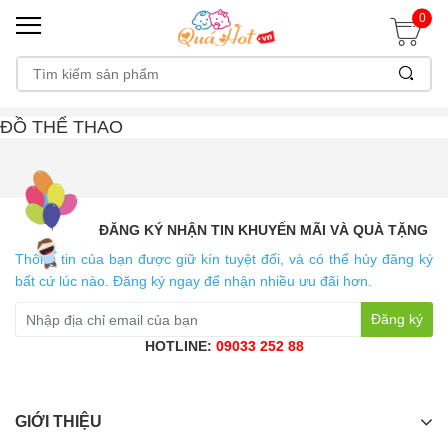
0
ĐỒ THỂ THAO
ĐĂNG KÝ NHẬN TIN KHUYẾN MÃI VÀ QUÀ TẶNG
Thông tin của bạn được giữ kín tuyệt đối, và có thể hủy đăng ký
bất cứ lúc nào. Đăng ký ngay để nhận nhiều ưu đãi hơn.
Đăng ký
HOTLINE:
09033 252 88
GIỚI THIỆU