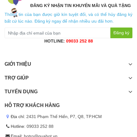
ĐĂNG KÝ NHẬN TIN KHUYẾN MÃI VÀ QUÀ TẶNG
Thông tin của bạn được giữ kín tuyệt đối, và có thể hủy đăng ký
bất cứ lúc nào. Đăng ký ngay để nhận nhiều ưu đãi hơn.
Đăng ký
HOTLINE:
09033 252 88
GIỚI THIỆU
TRỢ GIÚP
TUYỂN DỤNG
HỖ TRỢ KHÁCH HÀNG
Địa chỉ:
2431 Phạm Thế Hiển, P7, Q8, TP.HCM
Hotline:
09033 252 88
Email:
hotro@quahot.vn