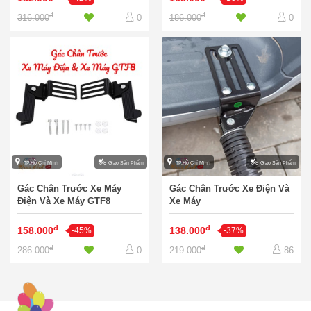
đ
đ
316.000
186.000
0
0
TP.Hồ Chí Minh
Giao Sản Phẩm
TP.Hồ Chí Minh
Giao Sản Phẩm
Gác Chân Trước Xe Máy
Gác Chân Trước Xe Điện Và
Điện Và Xe Máy GTF8
Xe Máy
đ
đ
158.000
138.000
-45%
-37%
đ
đ
286.000
219.000
0
86