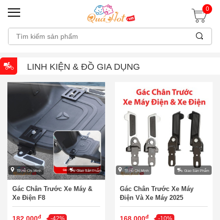
0
LINH KIỆN & ĐỒ GIA DỤNG
TP.Hồ Chí Minh
Giao Sản Phẩm
TP.Hồ Chí Minh
Giao Sản Phẩm
Gác Chân Trước Xe Máy &
Gác Chân Trước Xe Máy
Xe Điện F8
Điện Và Xe Máy 2025
đ
đ
182.000
168.000
-42%
-10%