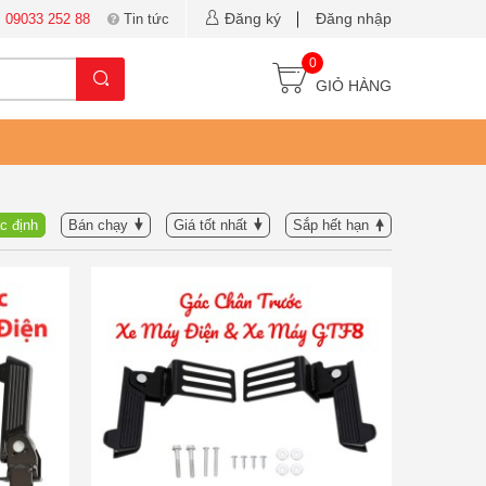
Đăng ký
Đăng nhập
:
09033 252 88
Tin tức
0
GIỎ HÀNG
c định
Bán chạy
Giá tốt nhất
Sắp hết hạn