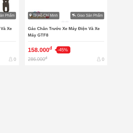
Sản Phẩm
TP.Hồ Chí Minh
Giao Sản Phẩm
 Và Xe
Gác Chân Trước Xe Máy Điện Và Xe
Máy GTF8
đ
158.000
-45%
đ
286.000
0
0