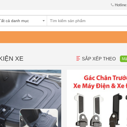
Hotline
Tất cả danh mục
KIỆN XE
SẮP XẾP THEO
Mặ