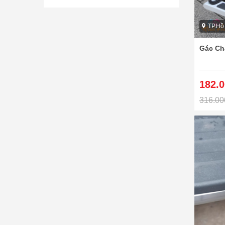
TP.Hồ
Gác Ch
182.
316.00