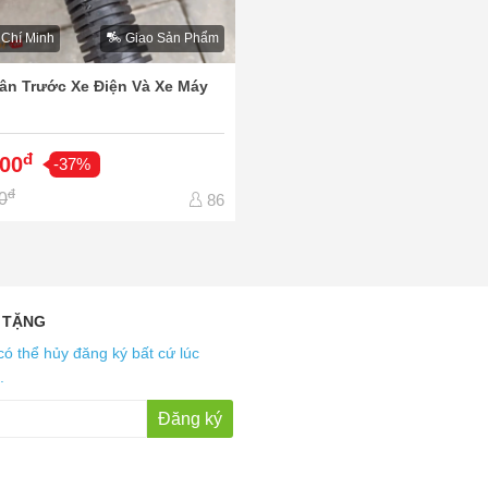
 Chí Minh
Giao Sản Phẩm
ân Trước Xe Điện Và Xe Máy
đ
000
-37%
đ
0
86
 TẶNG
có thể hủy đăng ký bất cứ lúc
.
Đăng ký