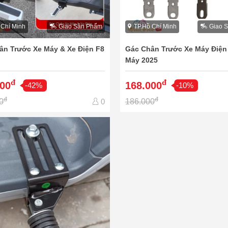
 Chí Minh
Giao Sản Phẩm
TP.Hồ Chí Minh
Giao 
ân Trước Xe Máy & Xe Điện F8
Gác Chân Trước Xe Máy Điện
Máy 2025
đ
đ
000
168.000
-42%
-10%
đ
đ
0
186.000
0