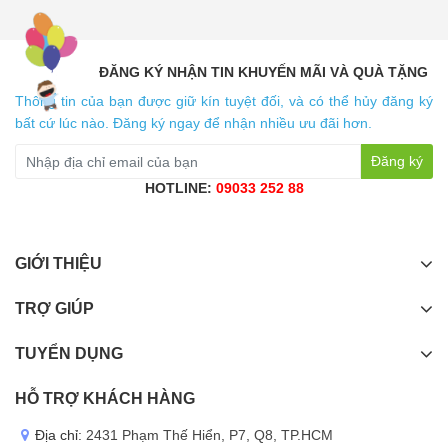
ĐĂNG KÝ NHẬN TIN KHUYẾN MÃI VÀ QUÀ TẶNG
Thông tin của bạn được giữ kín tuyệt đối, và có thể hủy đăng ký
bất cứ lúc nào. Đăng ký ngay để nhận nhiều ưu đãi hơn.
Đăng ký
HOTLINE:
09033 252 88
GIỚI THIỆU
TRỢ GIÚP
TUYỂN DỤNG
HỖ TRỢ KHÁCH HÀNG
Địa chỉ:
2431 Phạm Thế Hiển, P7, Q8, TP.HCM