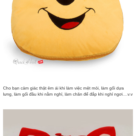
Cho bạn cảm giác thật êm ái khi làm việc mệt mỏi, làm gối dựa
lưng, làm gối đầu khi nằm nghỉ, làm chăn để đắp khi nghỉ ngơi....v.v