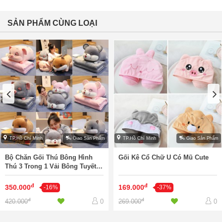
SẢN PHẨM CÙNG LOẠI
TP.Hồ Chí Minh
Giao Sản Phẩm
TP.Hồ Chí Minh
Giao Sản Phẩm
Bộ Chăn Gối Thú Bông Hình
Gối Kê Cổ Chữ U Có Mũ Cute
Thú 3 Trong 1 Vải Bông Tuyết
Siêu Mềm
đ
đ
350.000
169.000
-16%
-37%
đ
đ
420.000
269.000
0
0