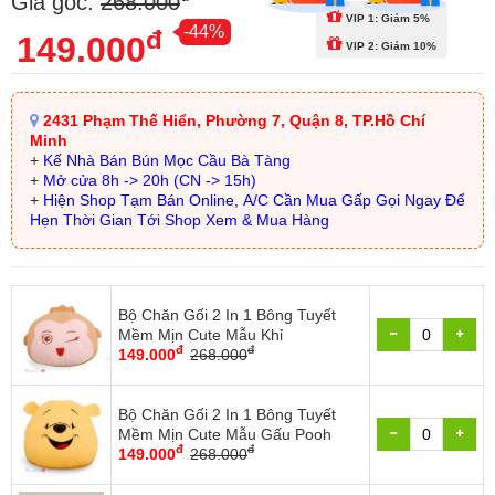
Giá gốc:
268.000
VIP 1: Giảm 5%
-44%
đ
149.000
VIP 2: Giảm 10%
2431 Phạm Thế Hiển, Phường 7, Quận 8, TP.Hồ Chí
Minh
+
Kế Nhà Bán Bún Mọc Cầu Bà Tàng
+
Mở cửa 8h -> 20h (CN -> 15h)
+
Hiện Shop Tạm Bán Online, A/C Cần Mua Gấp Gọi Ngay Để
Hẹn Thời Gian Tới Shop Xem & Mua Hàng
Bộ Chăn Gối 2 In 1 Bông Tuyết
Mềm Mịn Cute Mẫu Khỉ
đ
đ
149.000
268.000
Bộ Chăn Gối 2 In 1 Bông Tuyết
Mềm Mịn Cute Mẫu Gấu Pooh
đ
đ
149.000
268.000