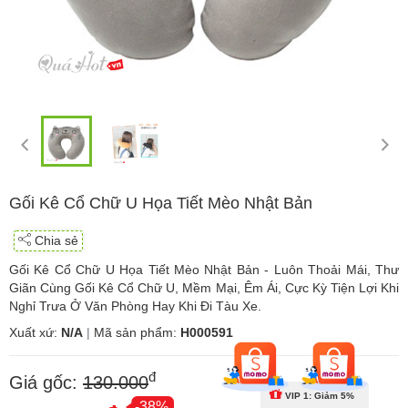
Gối Kê Cổ Chữ U Họa Tiết Mèo Nhật Bản
Chia sẻ
Gối Kê Cổ Chữ U Họa Tiết Mèo Nhật Bản - Luôn Thoải Mái, Thư
Giãn Cùng Gối Kê Cổ Chữ U, Mềm Mại, Êm Ái, Cực Kỳ Tiện Lợi Khi
Nghỉ Trưa Ở Văn Phòng Hay Khi Đi Tàu Xe.
Xuất xứ:
N/A
|
Mã sản phẩm:
H000591
đ
Giá gốc:
130.000
VIP 1: Giảm 5%
-38%