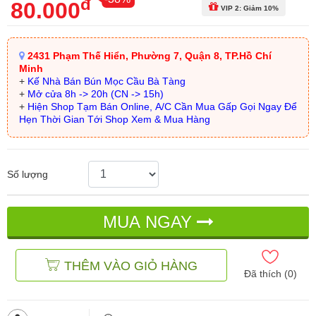
đ
80.000
VIP 2: Giảm 10%
2431 Phạm Thế Hiển, Phường 7, Quận 8, TP.Hồ Chí
Minh
+
Kế Nhà Bán Bún Mọc Cầu Bà Tàng
+
Mở cửa 8h -> 20h (CN -> 15h)
+
Hiện Shop Tạm Bán Online, A/C Cần Mua Gấp Gọi Ngay Để
Hẹn Thời Gian Tới Shop Xem & Mua Hàng
Số lượng
MUA NGAY
THÊM VÀO GIỎ HÀNG
Đã thích (
0
)