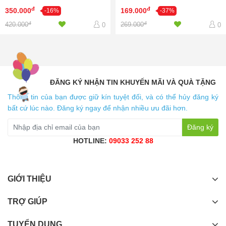
đ
đ
350.000
169.000
-16%
-37%
đ
đ
420.000
269.000
0
0
ĐĂNG KÝ NHẬN TIN KHUYẾN MÃI VÀ QUÀ TẶNG
Thông tin của bạn được giữ kín tuyệt đối, và có thể hủy đăng ký
bất cứ lúc nào. Đăng ký ngay để nhận nhiều ưu đãi hơn.
Đăng ký
HOTLINE:
09033 252 88
GIỚI THIỆU
TRỢ GIÚP
TUYỂN DỤNG