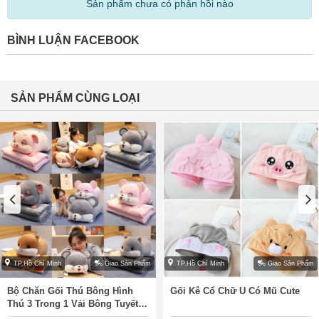
Sản phẩm chưa có phản hồi nào
BÌNH LUẬN FACEBOOK
SẢN PHẨM CÙNG LOẠI
TP.Hồ Chí Minh
Giao Sản Phẩm
TP.Hồ Chí Minh
Giao Sản Phẩm
Bộ Chăn Gối Thú Bông Hình
Gối Kê Cổ Chữ U Có Mũ Cute
Thú 3 Trong 1 Vải Bông Tuyết
Siêu Mềm