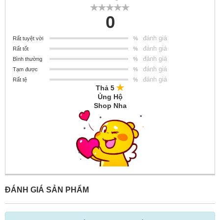
0
đánh giá
Rất tuyệt vời
%
đánh giá
Rất tốt
%
đánh giá
Bình thường
%
đánh giá
Tạm được
%
đánh giá
Rất tệ
%
Thả 5
Ủng Hộ
Shop Nha
ĐÁNH GIÁ SẢN PHẨM