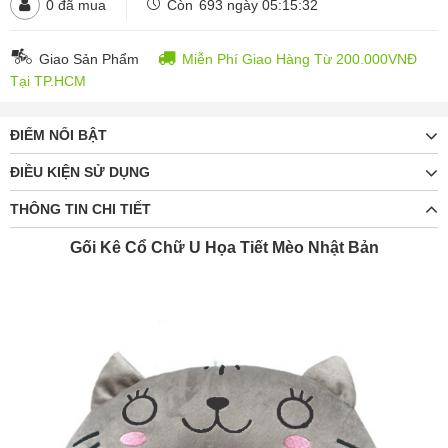
0
đã mua
Còn
693 ngày 05:15:32
Giao Sản Phẩm
Miễn Phí Giao Hàng Từ 200.000VNĐ
Tại TP.HCM
ĐIỂM NỔI BẬT
ĐIỀU KIỆN SỬ DỤNG
THÔNG TIN CHI TIẾT
Gối Kê Cổ Chữ U Họa Tiết Mèo Nhật Bản