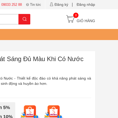
Đăng ký
Đăng nhập
:
09033 252 88
Tin tức
0
GIỎ HÀNG
át Sáng Đủ Màu Khi Có Nước
 Nước - Thiết kế độc đáo có khả năng phát sáng và
n sinh động và huyền ảo hơn.
ảm 5%
ảm 10%