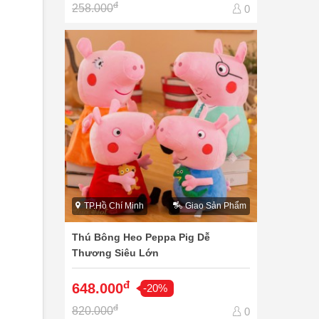
đ
258.000
0
TP.Hồ Chí Minh
Giao Sản Phẩm
Thú Bông Heo Peppa Pig Dễ
Thương Siêu Lớn
đ
648.000
-20%
đ
820.000
0