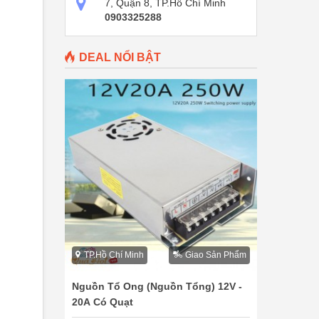
7, Quận 8, TP.Hồ Chí Minh
0903325288
DEAL NỔI BẬT
TP.Hồ Chí Minh
Giao Sản Phẩm
Nguồn Tổ Ong (Nguồn Tổng) 12V -
20A Có Quạt