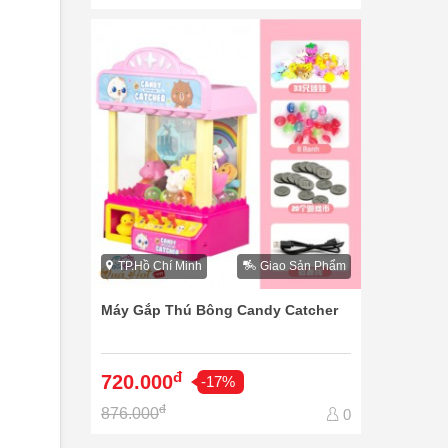
TP.Hồ Chí Minh
Giao Sản Phẩm
Máy Gắp Thú Bông Candy Catcher
đ
720.000
-17%
đ
876.000
0