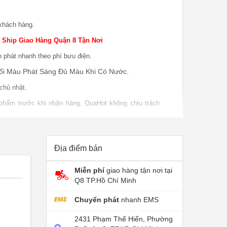
khách hàng.
 Ship Giao Hàng Quận 8 Tận Nơi
n phát nhanh theo phí bưu điện.
i Màu Phát Sáng Đủ Màu Khi Có Nước.
chủ nhật.
 phẩm trước khi nhận hàng, QuaHot không chịu trách
o hàng.
 phẩm khi sử dụng, bao test khi giao sản phẩm khi
P nếu do lỗi nhà sản xuất
Địa điểm bán
Miễn phí
giao hàng tận nơi tại
Q8 TP.Hồ Chí Minh
Chuyển phát
nhanh EMS
2431 Phạm Thế Hiển, Phường