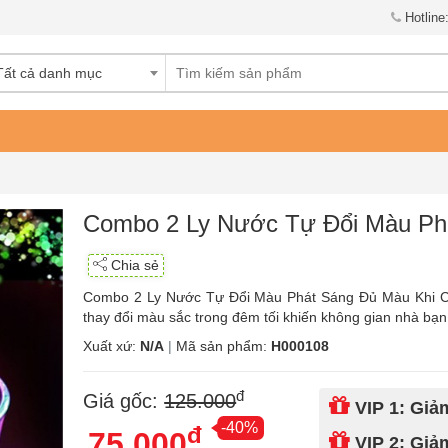
Hotline
Tất cả danh mục
Combo 2 Ly Nước Tự Đổi Màu Ph
Chia sẻ
Combo 2 Ly Nước Tự Đổi Màu Phát Sáng Đủ Màu Khi Có
thay đổi màu sắc trong đêm tối khiến không gian nhà bạ
Xuất xứ:
N/A
|
Mã sản phẩm:
H000108
đ
Giá gốc:
125.000
VIP 1: Gi
-40%
đ
75.000
VIP 2: Gi