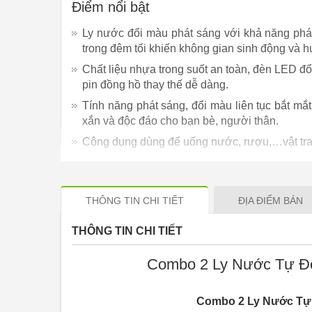
Điểm nổi bật
Ly nước đổi màu phát sáng với khả năng phá
trong đêm tối khiến không gian sinh động và 
Chất liệu nhựa trong suốt an toàn, đèn LED đ
pin đồng hồ thay thế dễ dàng.
Tính năng phát sáng, đổi màu liên tục bắt mắt
xắn và độc đáo cho bạn bè, người thân.
Công dụng dùng để uống nước, rượu,…vật tran
Chất liệu: nhựa cao cấp.
Kích thước: 6,5x5,5cm.
THÔNG TIN CHI TIẾT
ĐỊA ĐIỂM BÁN
Xuất xứ: Việt Nam.
THÔNG TIN CHI TIẾT
Combo 2 Ly Nước Tự Đ
Combo 2 Ly Nước Tự 