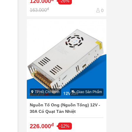
120.000
-26%
đ
163.000
0
TP.Hồ Chí Minh
Giao Sản Phẩm
Nguồn Tổ Ong (Nguồn Tổng) 12V -
30A Có Quạt Tản Nhiệt
đ
226.000
-12%