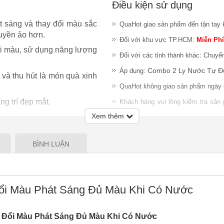
Điều kiện sử dụng
t sáng và thay đổi màu sắc
QuaHot giao sản phẩm đến tận tay 
huyền ảo hơn.
Đối với khu vực TP.HCM:
Miễn Phí
ổi màu, sử dụng năng lượng
Đối với các tỉnh thành khác: Chuyể
Combo 2 Ly Nước Tự Đổ
Áp dụng:
 và thu hút là món quà xinh
QuaHot không giao sản phẩm ngày 
g trí đẹp mắt.
Khách hàng vui lòng kiểm tra sản
nhiệm đổi trả sản phẩm sau khi gia
Xem thêm
Lưu ý
:
QuaHot không bảo hành sản
giao hàng hoặc chỉ chấp nhận đổi S
BÌNH LUẬN
ổi Màu Phát Sáng Đủ Màu Khi Có Nước
Đổi Màu Phát Sáng Đủ Màu Khi Có Nước