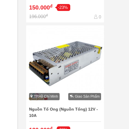
đ
150.000
-23%
đ
196.000
0
TP.Hồ Chí Minh
Giao Sản Phẩm
Nguồn Tổ Ong (Nguồn Tổng) 12V -
10A
đ