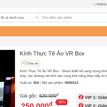
Hotline
Tất cả danh mục
Kính Thực Tế Ảo VR Box
Chia sẻ
Kính Thực Tế Ảo VR Box - Được thiết kế sang trọng khỏe
hợp, các đường nét tinh xảo cùng khả năng tháo nắp vỏ tản
Xuất xứ:
N/A
|
Mã sản phẩm:
H000113
đ
Giá gốc:
620.000
VIP 1: Gi
-59%
đ
250.000
VIP 2: Gi