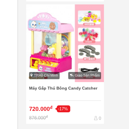
TP.Hồ Chí Minh
Giao Sản Phẩm
Máy Gắp Thú Bông Candy Catcher
đ
720.000
-17%
đ
876.000
0