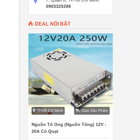
7, Quận 8, TP.Hồ Chí Minh
0903325288
DEAL NỔI BẬT
TP.Hồ Chí Minh
Giao Sản Phẩm
Nguồn Tổ Ong (Nguồn Tổng) 12V -
20A Có Quạt