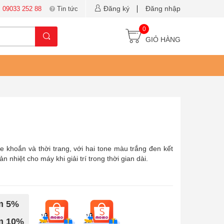
Đăng ký
Đăng nhập
:
09033 252 88
Tin tức
0
GIỎ HÀNG
 khoắn và thời trang, với hai tone màu trắng đen kết
 nhiệt cho máy khi giải trí trong thời gian dài.
ảm 5%
ảm 10%