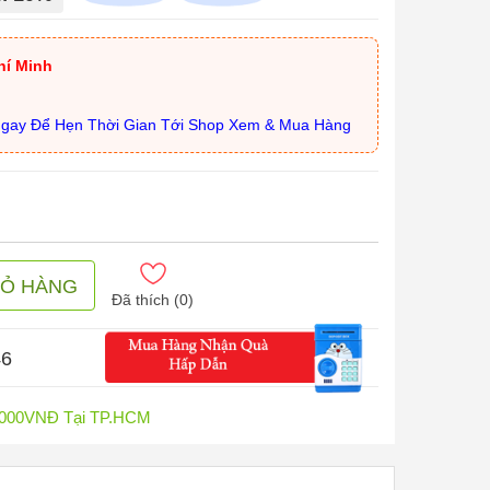
hí Minh
Ngay Để Hẹn Thời Gian Tới Shop Xem & Mua Hàng
IỎ HÀNG
Đã thích (
0
)
43
0.000VNĐ Tại TP.HCM