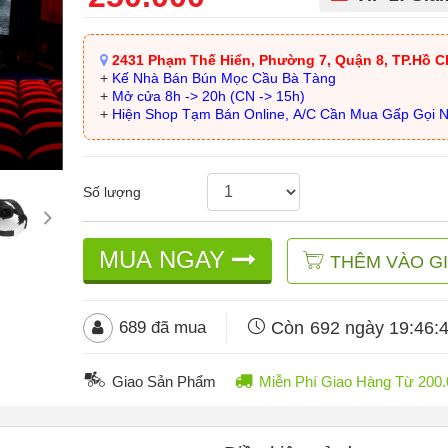
2431 Phạm Thế Hiển, Phường 7, Quận 8, TP.Hồ C
+
Kế Nhà Bán Bún Mọc Cầu Bà Tàng
+
Mở cửa 8h -> 20h (CN -> 15h)
+
Hiện Shop Tạm Bán Online, A/C Cần Mua Gấp Gọi 
Số lượng
MUA NGAY
THÊM VÀO G
Còn
692 ngày 19:46:
689
đã mua
Giao Sản Phẩm
Miễn Phí Giao Hàng Từ 20