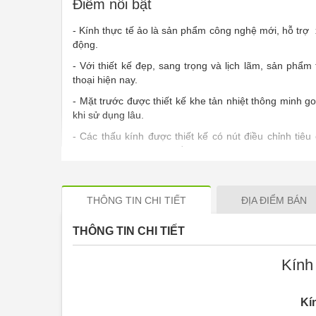
Điểm nổi bật
- Kính thực tế ảo là sản phẩm công nghệ mới, hỗ trợ 
động.
- Với thiết kế đẹp, sang trọng và lịch lãm, sản phẩm
thoại hiện nay.
- Mặt trước được thiết kế khe tản nhiệt thông minh go
khi sử dụng lâu.
- Các thấu kính được thiết kế có nút điều chỉnh tiêu
hợp với khuôn mặt hay tầm nhìn người lơn hoặc trẻ e
- Tròng kính bằng pha le cho hình ảnh rõ nét, khay để 
cho phù hợp kích cỡ của các loại điện thoại khác nha
THÔNG TIN CHI TIẾT
ĐỊA ĐIỂM BÁN
- Bảo hành 1 tháng tại 2854 Phạm Thế Hiển, P7, Q8
Lưu Ý:
Không Bảo Hành Cháy Nổ, Va Đập, Chầy và N
THÔNG TIN CHI TIẾT
Kính
Kí