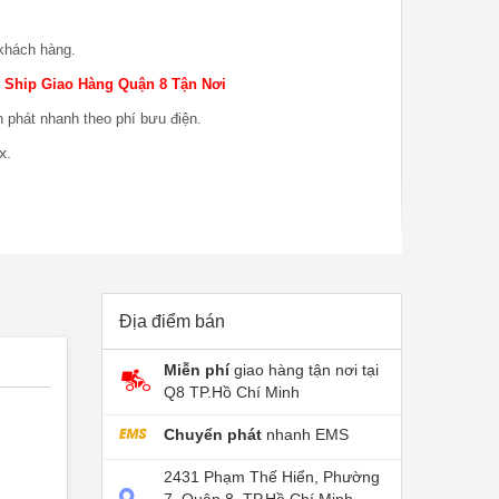
khách hàng.
 Ship Giao Hàng Quận 8 Tận Nơi
n phát nhanh theo phí bưu điện.
x.
Địa điểm bán
chủ nhật.
Miễn phí
giao hàng tận nơi tại
 phẩm trước khi nhận hàng, QuaHot không chịu trách
Q8 TP.Hồ Chí Minh
o hàng.
Chuyển phát
nhanh EMS
 phẩm khi sử dụng, bao test khi giao sản phẩm khi
P nếu do lỗi nhà sản xuất
2431 Phạm Thế Hiển, Phường