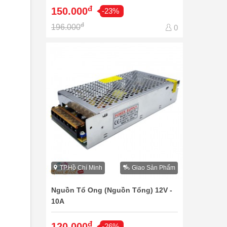
đ
150.000
-23%
đ
196.000
0
TP.Hồ Chí Minh
Giao Sản Phẩm
Nguồn Tổ Ong (Nguồn Tổng) 12V -
10A
đ
120.000
-26%