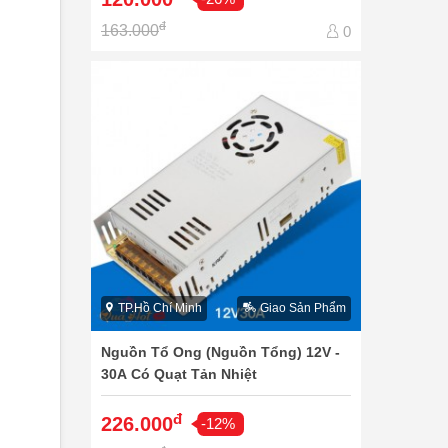
đ
163.000
0
TP.Hồ Chí Minh
Giao Sản Phẩm
Nguồn Tổ Ong (Nguồn Tổng) 12V -
30A Có Quạt Tản Nhiệt
đ
226.000
-12%