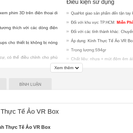
Điều kiện sử dụng
xem phim 3D trên điện thoại di
QuaHot giao sản phẩm đến tận tay 
Đối với khu vực TP.HCM:
Miễn Phí
 tương thích với các dòng điện
Đối với các tỉnh thành khác: Chuyể
Kính Thực Tế Ảo VR Bo
Áp dụng:
ups cho thiết bị không bị nóng
Trọng lượng:594gr
 cự, có thể điều chỉnh cho phù
Chất liệu: nhựa + mút đệm êm ái
m.
Xem thêm
Kích thước hộp: 20 x15 x14cm
điện thoại rộng rãi, có lẫy gạt
Kích thước: 19.5 x10 x13cm
u.
BÌNH LUẬN
Màu sắc: trắng + đen
, TP.HCM
QuaHot không giao sản phẩm ngày 
ứt.
Khách hàng vui lòng kiểm tra sản
 Thực Tế Ảo VR Box
nhiệm đổi trả sản phẩm sau khi gia
Lưu ý
:
QuaHot không bảo hành sản
giao hàng hoặc chỉ chấp nhận đổi S
nh Thực Tế Ảo VR Box