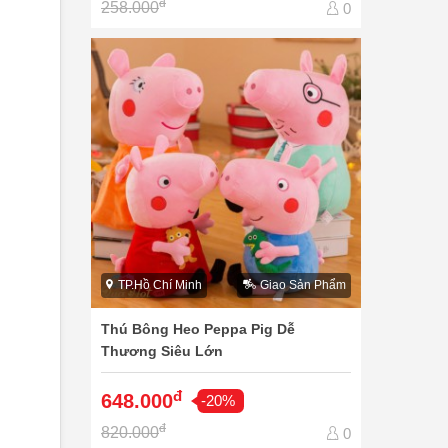
đ
258.000
0
TP.Hồ Chí Minh
Giao Sản Phẩm
Thú Bông Heo Peppa Pig Dễ
Thương Siêu Lớn
đ
648.000
-20%
đ
820.000
0