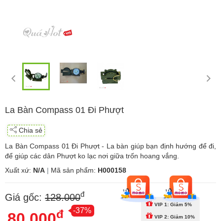
La Bàn Compass 01 Đi Phượt
Chia sẻ
La Bàn Compass 01 Đi Phượt - La bàn giúp bạn định hướng để đi,
để giúp các dân Phượt ko lạc nơi giữa trốn hoang vắng.
Xuất xứ:
N/A
|
Mã sản phẩm:
H000158
đ
Giá gốc:
128.000
VIP 1: Giảm 5%
-37%
đ
80.000
VIP 2: Giảm 10%