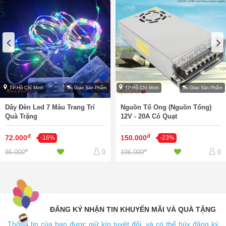
TP.Hồ Chí Minh
Giao Sản Phẩm
TP.Hồ Chí Minh
Giao Sản Phẩm
Dây Đèn Led 7 Màu Trang Trí
Nguồn Tổ Ong (Nguồn Tổng)
Quà Trặng
12V - 20A Có Quạt
đ
đ
72.000
150.000
-16%
-23%
đ
đ
86.000
196.000
0
0
ĐĂNG KÝ NHẬN TIN KHUYẾN MÃI VÀ QUÀ TẶNG
Thông tin của bạn được giữ kín tuyệt đối, và có thể hủy đăng ký