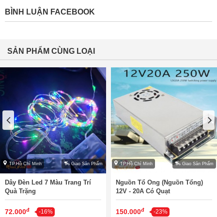
BÌNH LUẬN FACEBOOK
SẢN PHẨM CÙNG LOẠI
TP.Hồ Chí Minh
Giao Sản Phẩm
TP.Hồ Chí Minh
Giao Sản Phẩm
Dây Đèn Led 7 Màu Trang Trí
Nguồn Tổ Ong (Nguồn Tổng)
Quà Trặng
12V - 20A Có Quạt
đ
đ
72.000
150.000
-16%
-23%