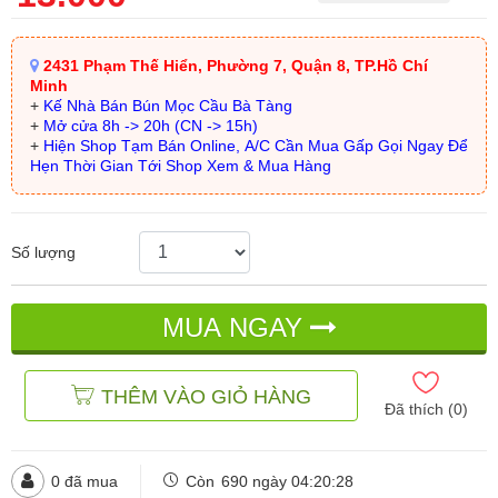
2431 Phạm Thế Hiển, Phường 7, Quận 8, TP.Hồ Chí
Minh
+
Kế Nhà Bán Bún Mọc Cầu Bà Tàng
+
Mở cửa 8h -> 20h (CN -> 15h)
+
Hiện Shop Tạm Bán Online, A/C Cần Mua Gấp Gọi Ngay Để
Hẹn Thời Gian Tới Shop Xem & Mua Hàng
Số lượng
MUA NGAY
THÊM VÀO GIỎ HÀNG
Đã thích (
0
)
0
đã mua
Còn
690 ngày 04:20:26