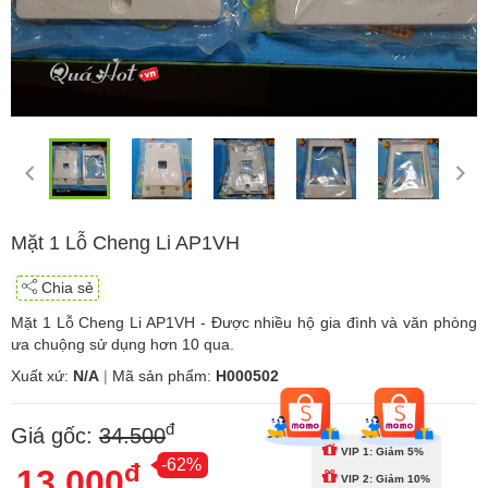
Mặt 1 Lỗ Cheng Li AP1VH
Chia sẻ
Mặt 1 Lỗ Cheng Li AP1VH - Được nhiều hộ gia đình và văn phòng
ưa chuộng sử dụng hơn 10 qua.
Xuất xứ:
N/A
|
Mã sản phẩm:
H000502
đ
Giá gốc:
34.500
VIP 1: Giảm 5%
-62%
đ
13.000
VIP 2: Giảm 10%