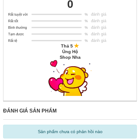
0
đánh giá
Rất tuyệt vời
%
đánh giá
Rất tốt
%
đánh giá
Bình thường
%
đánh giá
Tạm được
%
đánh giá
Rất tệ
%
Thả 5
Ủng Hộ
Shop Nha
ĐÁNH GIÁ SẢN PHẨM
Sản phẩm chưa có phản hồi nào