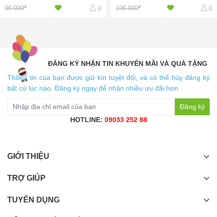
đ
đ
86.000
196.000
0
0
ĐĂNG KÝ NHẬN TIN KHUYẾN MÃI VÀ QUÀ TẶNG
Thông tin của bạn được giữ kín tuyệt đối, và có thể hủy đăng ký
bất cứ lúc nào. Đăng ký ngay để nhận nhiều ưu đãi hơn.
Đăng ký
HOTLINE:
09033 252 88
GIỚI THIỆU
TRỢ GIÚP
TUYỂN DỤNG