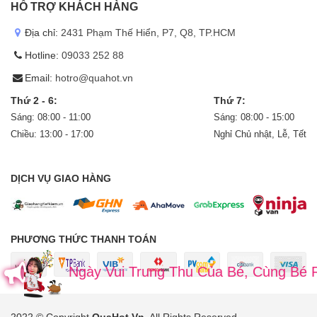
HỖ TRỢ KHÁCH HÀNG
Địa chỉ:
2431 Phạm Thế Hiển, P7, Q8, TP.HCM
Hotline:
09033 252 88
Email:
hotro@quahot.vn
Thứ 2 - 6:
Thứ 7:
Sáng: 08:00 - 11:00
Sáng: 08:00 - 15:00
Chiều: 13:00 - 17:00
Nghỉ Chủ nhật, Lễ, Tết
DỊCH VỤ GIAO HÀNG
PHƯƠNG THỨC THANH TOÁN
Ngày Vui Trung Thu Của Bé, Cùng Bé Rước Đèn
2022 © Copyright
QuaHot.Vn
. All Rights Reserved
.