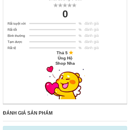
0
đánh giá
Rất tuyệt vời
%
đánh giá
Rất tốt
%
đánh giá
Bình thường
%
đánh giá
Tạm được
%
đánh giá
Rất tệ
%
Thả 5
Ủng Hộ
Shop Nha
ĐÁNH GIÁ SẢN PHẨM