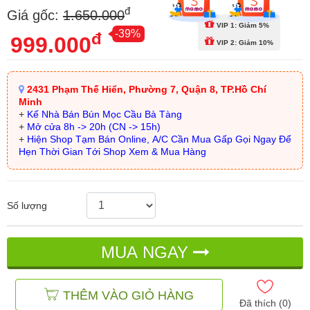
đ
Giá gốc:
1.650.000
VIP 1: Giảm 5%
-39%
đ
999.000
VIP 2: Giảm 10%
2431 Phạm Thế Hiển, Phường 7, Quận 8, TP.Hồ Chí
Minh
+
Kế Nhà Bán Bún Mọc Cầu Bà Tàng
+
Mở cửa 8h -> 20h (CN -> 15h)
+
Hiện Shop Tạm Bán Online, A/C Cần Mua Gấp Gọi Ngay Để
Hẹn Thời Gian Tới Shop Xem & Mua Hàng
Số lượng
MUA NGAY
THÊM VÀO GIỎ HÀNG
Đã thích (
0
)