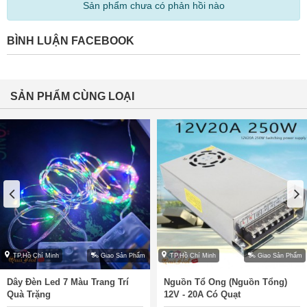
Sản phẩm chưa có phản hồi nào
BÌNH LUẬN FACEBOOK
SẢN PHẨM CÙNG LOẠI
TP.Hồ Chí Minh
Giao Sản Phẩm
TP.Hồ Chí Minh
Giao Sản Phẩm
Dây Đèn Led 7 Màu Trang Trí
Nguồn Tổ Ong (Nguồn Tổng)
Quà Trặng
12V - 20A Có Quạt