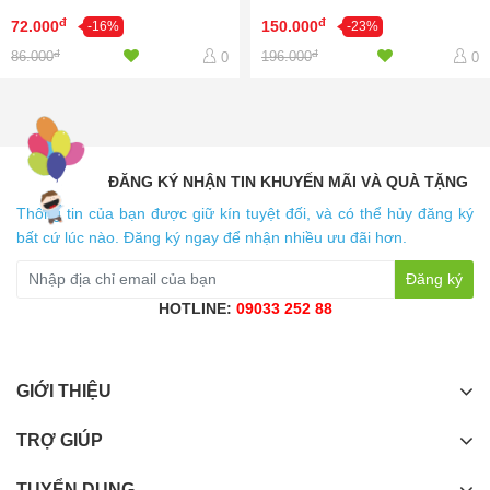
đ
đ
72.000
150.000
-16%
-23%
đ
đ
86.000
196.000
0
0
ĐĂNG KÝ NHẬN TIN KHUYẾN MÃI VÀ QUÀ TẶNG
Thông tin của bạn được giữ kín tuyệt đối, và có thể hủy đăng ký
bất cứ lúc nào. Đăng ký ngay để nhận nhiều ưu đãi hơn.
Đăng ký
HOTLINE:
09033 252 88
GIỚI THIỆU
TRỢ GIÚP
TUYỂN DỤNG