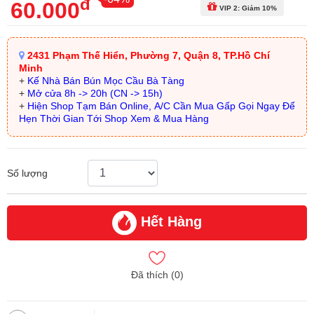
đ
60.000
VIP 2: Giảm 10%
2431 Phạm Thế Hiển, Phường 7, Quận 8, TP.Hồ Chí
Minh
+
Kế Nhà Bán Bún Mọc Cầu Bà Tàng
+
Mở cửa 8h -> 20h (CN -> 15h)
+
Hiện Shop Tạm Bán Online, A/C Cần Mua Gấp Gọi Ngay Để
Hẹn Thời Gian Tới Shop Xem & Mua Hàng
Số lượng
Hết Hàng
Đã thích (
0
)