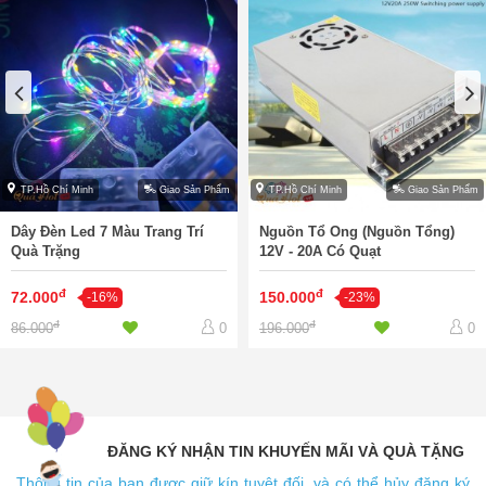
TP.Hồ Chí Minh
Giao Sản Phẩm
TP.Hồ Chí Minh
Giao Sản Phẩm
Dây Đèn Led 7 Màu Trang Trí
Nguồn Tổ Ong (Nguồn Tổng)
Quà Trặng
12V - 20A Có Quạt
đ
đ
72.000
150.000
-16%
-23%
đ
đ
86.000
196.000
0
0
ĐĂNG KÝ NHẬN TIN KHUYẾN MÃI VÀ QUÀ TẶNG
Thông tin của bạn được giữ kín tuyệt đối, và có thể hủy đăng ký