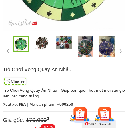
Trò Chơi Vòng Quay Ăn Nhậu
Chia sẻ
Trò Chơi Vòng Quay Ăn Nhậu - Giúp bạn quên hết mệt mỏi sau giờ
làm việc căng thẳng.
Xuất xứ:
N/A
|
Mã sản phẩm:
H000250
đ
Giá gốc:
170.000
VIP 1: Giảm 5%
-64%