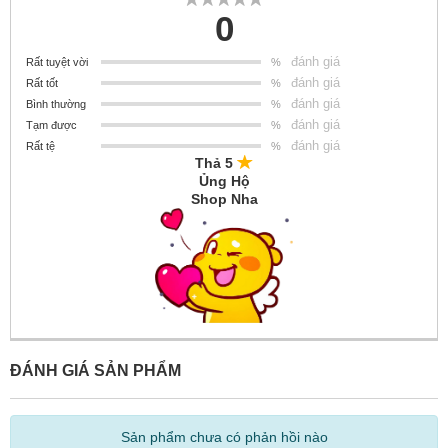
0
đánh giá
Rất tuyệt vời
%
đánh giá
Rất tốt
%
đánh giá
Bình thường
%
đánh giá
Tạm được
%
đánh giá
Rất tệ
%
Thả 5
Ủng Hộ
Shop Nha
ĐÁNH GIÁ SẢN PHẨM
Sản phẩm chưa có phản hồi nào