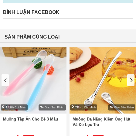
BÌNH LUẬN FACEBOOK
SẢN PHẨM CÙNG LOẠI
TP.Hồ Chí Minh
Giao Sản Phẩm
TP.Hồ Chí Minh
Giao Sản Phẩm
Muỗng Tập Ăn Cho Bé 3 Màu
Muỗng Đa Năng Kiêm Ống Hút
Và Đồ Lọc Trà