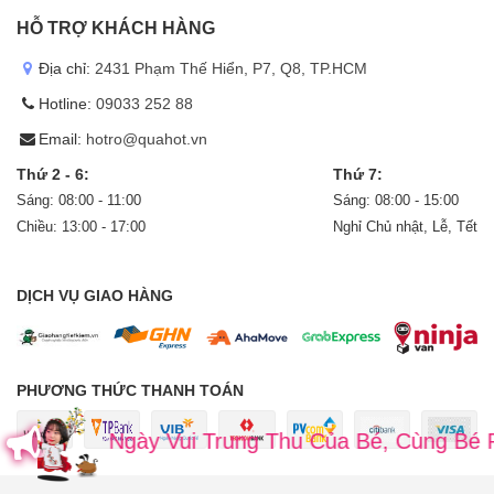
HỖ TRỢ KHÁCH HÀNG
Địa chỉ:
2431 Phạm Thế Hiển, P7, Q8, TP.HCM
Hotline:
09033 252 88
Email:
hotro@quahot.vn
Thứ 2 - 6:
Thứ 7:
Sáng: 08:00 - 11:00
Sáng: 08:00 - 15:00
Chiều: 13:00 - 17:00
Nghỉ Chủ nhật, Lễ, Tết
DỊCH VỤ GIAO HÀNG
PHƯƠNG THỨC THANH TOÁN
Ngày Vui Trung Thu Của Bé, Cùng Bé Rước Đèn