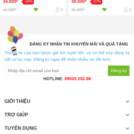
đ
đ
34.000
40.000
-19%
-27%
đ
đ
42.000
55.000
0
0
ĐĂNG KÝ NHẬN TIN KHUYẾN MÃI VÀ QUÀ TẶNG
Thông tin của bạn được giữ kín tuyệt đối, và có thể hủy đăng ký
bất cứ lúc nào. Đăng ký ngay để nhận nhiều ưu đãi hơn.
Đăng ký
HOTLINE:
09033 252 88
GIỚI THIỆU
TRỢ GIÚP
TUYỂN DỤNG