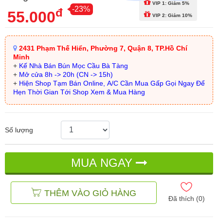
VIP 1: Giảm 5%
-23%
đ
55.000
VIP 2: Giảm 10%
2431 Phạm Thế Hiển, Phường 7, Quận 8, TP.Hồ Chí
Minh
+
Kế Nhà Bán Bún Mọc Cầu Bà Tàng
+
Mở cửa 8h -> 20h (CN -> 15h)
+
Hiện Shop Tạm Bán Online, A/C Cần Mua Gấp Gọi Ngay Để
Hẹn Thời Gian Tới Shop Xem & Mua Hàng
Số lượng
MUA NGAY
THÊM VÀO GIỎ HÀNG
Đã thích (
0
)