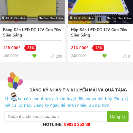
TP.Hồ Chí Minh
Giao Sản Phẩm
TP.Hồ Chí Minh
Giao Sản Phẩm
Bảng Đèn LED DC 12V Cob 70w
Hộp Đèn LED DC 12V Cob 70w
Siêu Sáng
Siêu Sáng
đ
đ
128.000
216.000
-31%
-13%
đ
đ
186.000
248.000
288
9
ĐĂNG KÝ NHẬN TIN KHUYẾN MÃI VÀ QUÀ TẶNG
Thông tin của bạn được giữ kín tuyệt đối, và có thể hủy đăng ký
bất cứ lúc nào. Đăng ký ngay để nhận nhiều ưu đãi hơn.
Đăng ký
HOTLINE:
09033 252 88