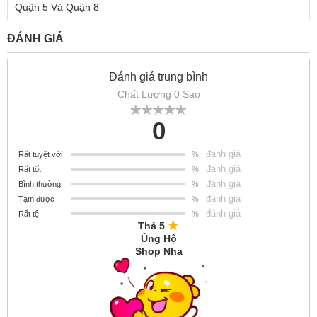
Quận 5 Và Quận 8
ĐÁNH GIÁ
Đánh giá trung bình
Chất Lượng 0 Sao
0
đánh giá
Rất tuyệt vời
%
đánh giá
Rất tốt
%
đánh giá
Bình thường
%
đánh giá
Tạm được
%
đánh giá
Rất tệ
%
Thả 5
Ủng Hộ
Shop Nha