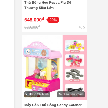
Thú Bông Heo Peppa Pig Dễ
Thương Siêu Lớn
đ
648.000
-20%
đ
820.000
0
TP.Hồ Chí Minh
Giao Sản Phẩm
Máy Gắp Thú Bông Candy Catcher