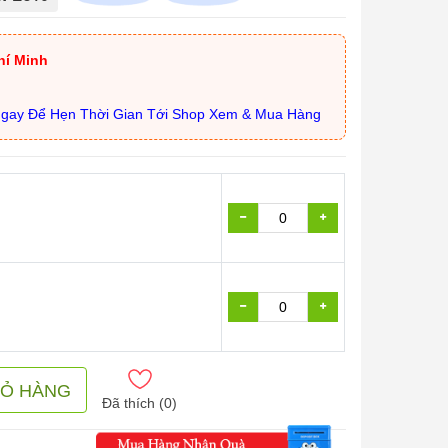
hí Minh
Ngay Để Hẹn Thời Gian Tới Shop Xem & Mua Hàng
IỎ HÀNG
Đã thích (
0
)