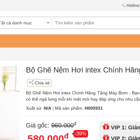
Hotline
Tất cả danh mục
Bộ Ghế Nệm Hơi intex Chính Hã
Chia sẻ
Bộ Ghế Nệm Hơi intex Chính Hãng Tặng Máy Bơm - Bạn đa
có thể ngả lưng mỗi khi mệt mỏi hay đáp ứng cho nhu cầu
Xuất xứ:
N/A
|
Mã sản phẩm:
H000931
đ
Giá gốc:
960.000
VIP 1: Gi
-39%
đ
580.000
VIP 2: Gi