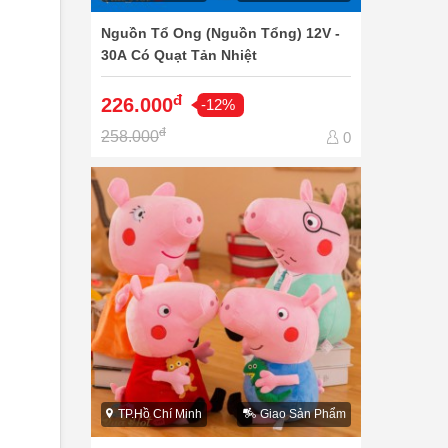
Nguồn Tổ Ong (Nguồn Tổng) 12V -
30A Có Quạt Tản Nhiệt
đ
226.000
-12%
đ
258.000
0
TP.Hồ Chí Minh
Giao Sản Phẩm