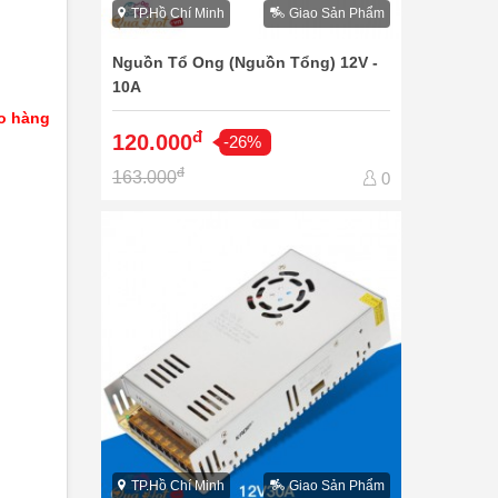
TP.Hồ Chí Minh
Giao Sản Phẩm
Nguồn Tổ Ong (Nguồn Tổng) 12V -
10A
ao hàng
đ
120.000
-26%
đ
163.000
0
TP.Hồ Chí Minh
Giao Sản Phẩm