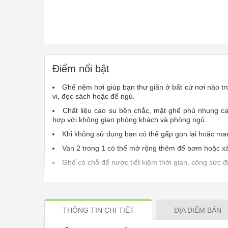
Điểm nổi bật
Ghế nệm hơi giúp bạn thư giãn ở bất cứ nơi nào tr
vi, đọc sách hoặc để ngủ.
Chất liệu cao su bền chắc, mặt ghế phủ nhung c
hợp với không gian phòng khách và phòng ngủ.
Khi không sử dụng bạn có thể gấp gọn lại hoặc man
Van 2 trong 1 có thể mở rộng thêm để bơm hoặc xả
Ghế có chỗ để nước tiết kiệm thời gian, công sức đi 
Tặng kèm bơm điện tiện dụng giúp bơm ghế nhan
dùng để bơm bóng hơi, túi hút chân không,...
Khối lượng tải trọng: 100kg. Dành cho người lớn và b
THÔNG TIN CHI TIẾT
ĐỊA ĐIỂM BÁN
Kích thước: 99 x 130 x 76/64 x 28cm.