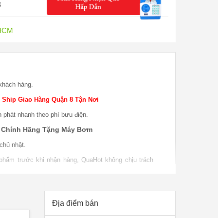
5
.HCM
khách hàng.
 Ship Giao Hàng Quận 8 Tận Nơi
n phát nhanh theo phí bưu điện.
x Chính Hãng Tặng Máy Bơm
chủ nhật.
 phẩm trước khi nhận hàng, QuaHot không chịu trách
o hàng.
 phẩm khi sử dụng, bao test khi giao sản phẩm khi
P nếu do lỗi nhà sản xuất.
Địa điểm bán