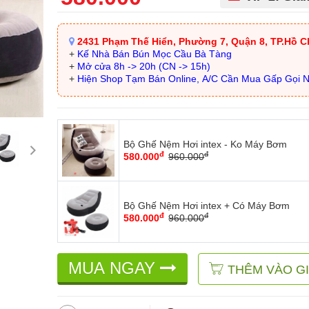
2431 Phạm Thế Hiển, Phường 7, Quận 8, TP.Hồ C
+
Kế Nhà Bán Bún Mọc Cầu Bà Tàng
+
Mở cửa 8h -> 20h (CN -> 15h)
+
Hiện Shop Tạm Bán Online, A/C Cần Mua Gấp Gọi 
Bộ Ghế Nệm Hơi intex - Ko Máy Bơm
đ
đ
580.000
960.000
Bộ Ghế Nệm Hơi intex + Có Máy Bơm
đ
đ
580.000
960.000
MUA NGAY
THÊM VÀO G