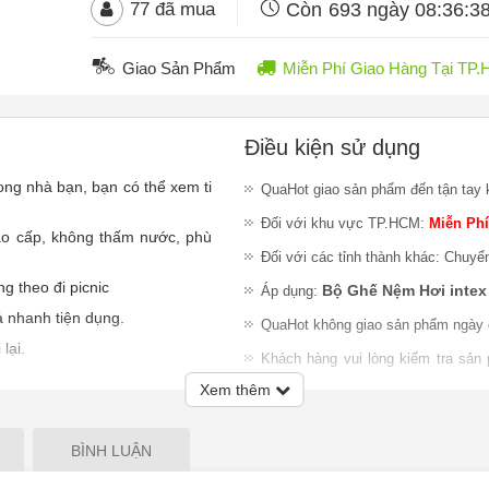
Còn
693 ngày 08:36:3
77
đã mua
Giao Sản Phẩm
Miễn Phí Giao Hàng Tại TP
Điều kiện sử dụng
ong nhà bạn, bạn có thể xem ti
QuaHot giao sản phẩm đến tận tay 
Đối với khu vực TP.HCM:
Miễn Phí
ao cấp, không thấm nước, phù
Đối với các tỉnh thành khác: Chuyể
g theo đi picnic
Bộ Ghế Nệm Hơi inte
Áp dụng:
 nhanh tiện dụng.
QuaHot không giao sản phẩm ngày 
lại.
Khách hàng vui lòng kiểm tra sản
h chóng hơn, ngoài ra có thể
nhiệm đổi trả sản phẩm sau khi gia
Xem thêm
Lưu ý
:
QuaHot không bảo hành sản
é từ 6 tuổi trở lên.
giao hàng hoặc chỉ chấp nhận đổi S
BÌNH LUẬN