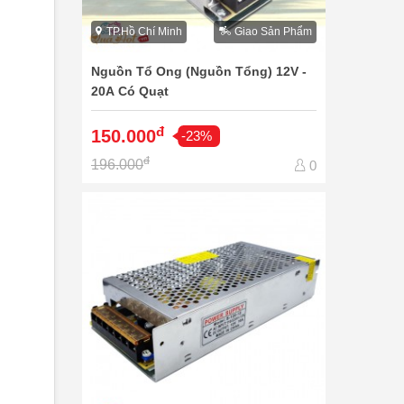
TP.Hồ Chí Minh
Giao Sản Phẩm
Nguồn Tổ Ong (Nguồn Tổng) 12V -
20A Có Quạt
đ
150.000
-23%
đ
196.000
0