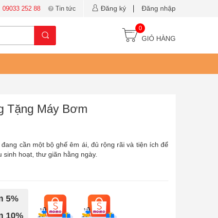
Đăng ký
Đăng nhập
:
09033 252 88
Tin tức
0
GIỎ HÀNG
ng Tặng Máy Bơm
ng cần một bộ ghế êm ái, đủ rộng rãi và tiện ích để
 sinh hoạt, thư giãn hằng ngày.
ảm 5%
ảm 10%