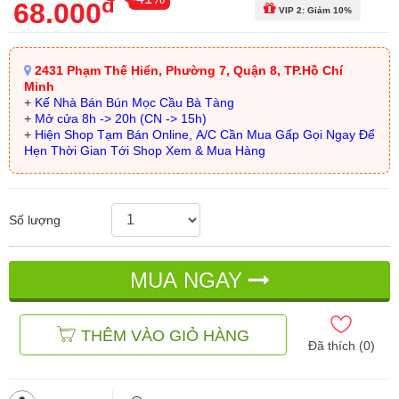
đ
68.000
VIP 2: Giảm 10%
2431 Phạm Thế Hiển, Phường 7, Quận 8, TP.Hồ Chí
Minh
+
Kế Nhà Bán Bún Mọc Cầu Bà Tàng
+
Mở cửa 8h -> 20h (CN -> 15h)
+
Hiện Shop Tạm Bán Online, A/C Cần Mua Gấp Gọi Ngay Để
Hẹn Thời Gian Tới Shop Xem & Mua Hàng
Số lượng
MUA NGAY
THÊM VÀO GIỎ HÀNG
Đã thích (
0
)