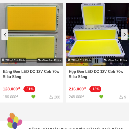
TP.Hồ Chí Minh
Giao Sản Phẩm
TP.Hồ Chí Minh
Giao Sản Phẩm
Bảng Đèn LED DC 12V Cob 70w
Hộp Đèn LED DC 12V Cob 70w
Siêu Sáng
Siêu Sáng
đ
đ
128.000
216.000
-31%
-13%
đ
đ
186.000
248.000
288
9