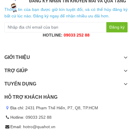
ĐĂNG KÝ NHẬN TIN KHUYẾN MÃI VÀ QUÀ TẶNG
Thông tin của bạn được giữ kín tuyệt đối, và có thể hủy đăng ký
bất cứ lúc nào. Đăng ký ngay để nhận nhiều ưu đãi hơn.
Đăng ký
HOTLINE:
09033 252 88
GIỚI THIỆU
TRỢ GIÚP
TUYỂN DỤNG
HỖ TRỢ KHÁCH HÀNG
Địa chỉ:
2431 Phạm Thế Hiển, P7, Q8, TP.HCM
Hotline:
09033 252 88
Email:
hotro@quahot.vn