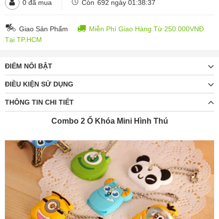
0
đã mua
Còn
692 ngày 01:38:35
Giao Sản Phẩm
Miễn Phí Giao Hàng Từ 250.000VNĐ
Tại TP.HCM
ĐIỂM NỔI BẬT
ĐIỀU KIỆN SỬ DỤNG
THÔNG TIN CHI TIẾT
Combo 2 Ổ Khóa Mini Hình Thú