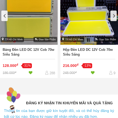
TP.Hồ Chí Minh
Giao Sản Phẩm
TP.Hồ Chí Minh
Giao Sản Phẩm
Bảng Đèn LED DC 12V Cob 70w
Hộp Đèn LED DC 12V Cob 70w
Siêu Sáng
Siêu Sáng
đ
đ
128.000
216.000
-31%
-13%
đ
đ
186.000
248.000
288
9
ĐĂNG KÝ NHẬN TIN KHUYẾN MÃI VÀ QUÀ TẶNG
Thông tin của bạn được giữ kín tuyệt đối, và có thể hủy đăng ký
bất cứ lúc nào. Đăng ký ngay để nhận nhiều ưu đãi hơn.