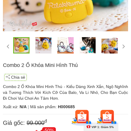
Combo 2 Ổ Khóa Mini Hình Thú
Chia sẻ
Combo 2 Ổ Khóa Mini Hình Thú - Kiểu Dáng Xinh Xắn, Ngộ Nghĩnh
và Tương Thích Với Kích Cỡ Của Balo, Va Li Nhỏ, Cho Bạn Cuộc
Đi Chơi Vui Chơi An Tâm Hơn.
Xuất xứ:
N/A
|
Mã sản phẩm:
H000685
đ
Giá gốc:
99.000
VIP 1: Giảm 5%
-50%