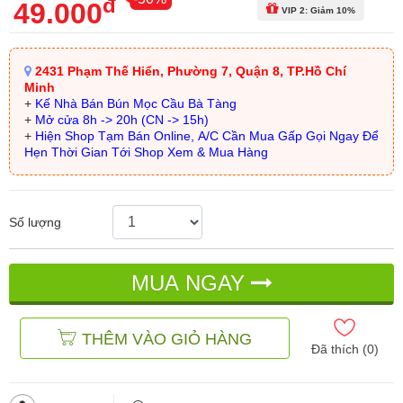
đ
49.000
VIP 2: Giảm 10%
2431 Phạm Thế Hiển, Phường 7, Quận 8, TP.Hồ Chí
Minh
+
Kế Nhà Bán Bún Mọc Cầu Bà Tàng
+
Mở cửa 8h -> 20h (CN -> 15h)
+
Hiện Shop Tạm Bán Online, A/C Cần Mua Gấp Gọi Ngay Để
Hẹn Thời Gian Tới Shop Xem & Mua Hàng
Số lượng
MUA NGAY
THÊM VÀO GIỎ HÀNG
Đã thích (
0
)