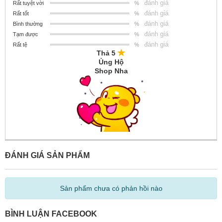
đánh giá
Rất tuyệt vời
%
đánh giá
Rất tốt
%
đánh giá
Bình thường
%
đánh giá
Tạm được
%
đánh giá
Rất tệ
%
Thả 5
Ủng Hộ
Shop Nha
ĐÁNH GIÁ SẢN PHẨM
Sản phẩm chưa có phản hồi nào
BÌNH LUẬN FACEBOOK