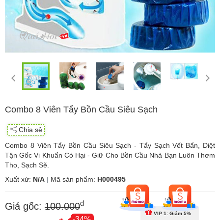
Combo 8 Viên Tẩy Bồn Cầu Siêu Sạch
Chia sẻ
Combo 8 Viên Tẩy Bồn Cầu Siêu Sạch - Tẩy Sạch Vết Bẩn, Diệt
Tận Gốc Vi Khuẩn Có Hại - Giữ Cho Bồn Cầu Nhà Bạn Luôn Thơm
Tho, Sạch Sẽ.
Xuất xứ:
N/A
|
Mã sản phẩm:
H000495
đ
Giá gốc:
100.000
VIP 1: Giảm 5%
-34%