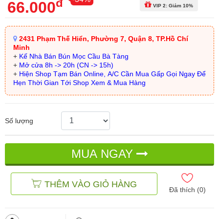
đ
66.000
VIP 2: Giảm 10%
2431 Phạm Thế Hiển, Phường 7, Quận 8, TP.Hồ Chí
Minh
+
Kế Nhà Bán Bún Mọc Cầu Bà Tàng
+
Mở cửa 8h -> 20h (CN -> 15h)
+
Hiện Shop Tạm Bán Online, A/C Cần Mua Gấp Gọi Ngay Để
Hẹn Thời Gian Tới Shop Xem & Mua Hàng
Số lượng
MUA NGAY
THÊM VÀO GIỎ HÀNG
Đã thích (
0
)