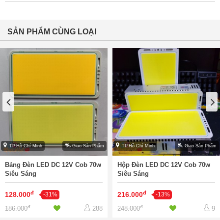
SẢN PHẨM CÙNG LOẠI
TP.Hồ Chí Minh
Giao Sản Phẩm
TP.Hồ Chí Minh
Giao Sản Phẩm
Bảng Đèn LED DC 12V Cob 70w
Hộp Đèn LED DC 12V Cob 70w
Siêu Sáng
Siêu Sáng
đ
đ
128.000
216.000
-31%
-13%
đ
đ
186.000
248.000
288
9