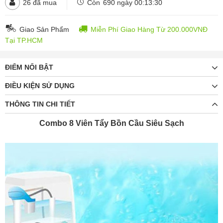
26
đã mua
Còn
690 ngày 00:13:28
Giao Sản Phẩm
Miễn Phí Giao Hàng Từ 200.000VNĐ
Tại TP.HCM
ĐIỂM NỔI BẬT
ĐIỀU KIỆN SỬ DỤNG
THÔNG TIN CHI TIẾT
Combo 8 Viên Tẩy Bồn Cầu Siêu Sạch