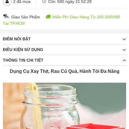
2
đã mua
Còn
690 ngày 21:52:26
Giao Sản Phẩm
Miễn Phí Giao Hàng Từ 200.000VNĐ
Tại TP.HCM
ĐIỂM NỔI BẬT
ĐIỀU KIỆN SỬ DỤNG
THÔNG TIN CHI TIẾT
Dụng Cụ Xay Thịt, Rau Củ Quả, Hành Tỏi Đa Năng