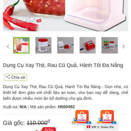
Dụng Cụ Xay Thịt, Rau Củ Quả, Hành Tỏi Đa Năng
Chia sẻ
Dụng Cụ Xay Thịt, Rau Củ Quả, Hành Tỏi Đa Năng - Gọn nhẹ, có
thiết kế đơn giản với chất liệu an toàn, cho bạn xay dễ dàng, chế
biến được nhiều món ăn bổ dưỡng cho gia đình.
Xuất xứ:
N/A
|
Mã sản phẩm:
H000492
đ
Giá gốc:
110.000
VIP 1: Giảm 5%
-50%