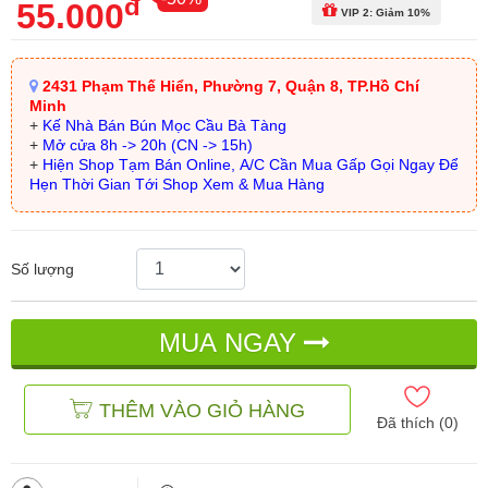
đ
55.000
VIP 2: Giảm 10%
2431 Phạm Thế Hiển, Phường 7, Quận 8, TP.Hồ Chí
Minh
+
Kế Nhà Bán Bún Mọc Cầu Bà Tàng
+
Mở cửa 8h -> 20h (CN -> 15h)
+
Hiện Shop Tạm Bán Online, A/C Cần Mua Gấp Gọi Ngay Để
Hẹn Thời Gian Tới Shop Xem & Mua Hàng
Số lượng
MUA NGAY
THÊM VÀO GIỎ HÀNG
Đã thích (
0
)