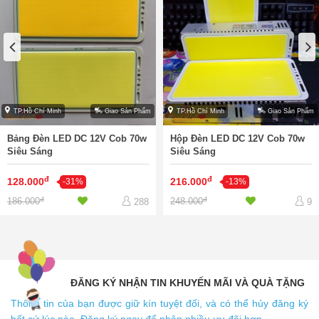
TP.Hồ Chí Minh
Giao Sản Phẩm
TP.Hồ Chí Minh
Giao Sản Phẩm
Bảng Đèn LED DC 12V Cob 70w
Hộp Đèn LED DC 12V Cob 70w
Siêu Sáng
Siêu Sáng
đ
đ
128.000
216.000
-31%
-13%
đ
đ
186.000
248.000
288
9
ĐĂNG KÝ NHẬN TIN KHUYẾN MÃI VÀ QUÀ TẶNG
Thông tin của bạn được giữ kín tuyệt đối, và có thể hủy đăng ký
bất cứ lúc nào. Đăng ký ngay để nhận nhiều ưu đãi hơn.