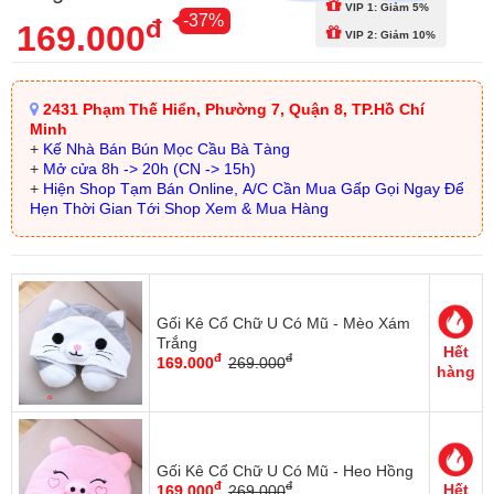
VIP 1: Giảm 5%
-37%
đ
169.000
VIP 2: Giảm 10%
2431 Phạm Thế Hiển, Phường 7, Quận 8, TP.Hồ Chí
Minh
+
Kế Nhà Bán Bún Mọc Cầu Bà Tàng
+
Mở cửa 8h -> 20h (CN -> 15h)
+
Hiện Shop Tạm Bán Online, A/C Cần Mua Gấp Gọi Ngay Để
Hẹn Thời Gian Tới Shop Xem & Mua Hàng
Gối Kê Cổ Chữ U Có Mũ - Mèo Xám
Trắng
Hết
đ
đ
169.000
269.000
hàng
Gối Kê Cổ Chữ U Có Mũ - Heo Hồng
đ
đ
Hết
169.000
269.000