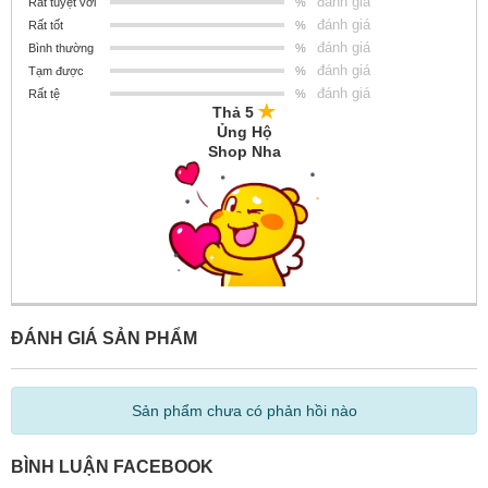
đánh giá
Rất tuyệt vời
%
đánh giá
Rất tốt
%
đánh giá
Bình thường
%
đánh giá
Tạm được
%
đánh giá
Rất tệ
%
Thả 5
Ủng Hộ
Shop Nha
ĐÁNH GIÁ SẢN PHẨM
Sản phẩm chưa có phản hồi nào
BÌNH LUẬN FACEBOOK