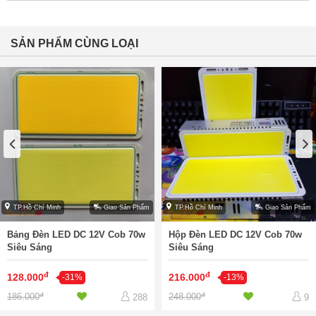
SẢN PHẨM CÙNG LOẠI
TP.Hồ Chí Minh
Giao Sản Phẩm
TP.Hồ Chí Minh
Giao Sản Phẩm
Bảng Đèn LED DC 12V Cob 70w
Hộp Đèn LED DC 12V Cob 70w
Siêu Sáng
Siêu Sáng
đ
đ
128.000
216.000
-31%
-13%
đ
đ
186.000
248.000
288
9