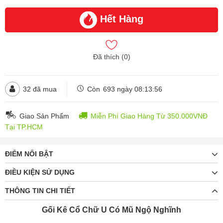
hàng
Hết Hàng
Gối Kê Cổ Chữ U Có Mũ - Mèo Toroto
Đã thích (
0
)
đ
đ
Hết
169.000
269.000
hàng
32
đã mua
Còn
693 ngày 08:13:54
Gối Kê Cổ Chữ U Có Mũ - Gấu Hồng
Giao Sản Phẩm
Miễn Phí Giao Hàng Từ 350.000VNĐ
đ
đ
Hết
169.000
269.000
Tại TP.HCM
hàng
ĐIỂM NỔI BẬT
ĐIỀU KIỆN SỬ DỤNG
Gối Kê Cổ Chữ U Có Mũ - Cú Đêm
đ
đ
Hết
169.000
269.000
THÔNG TIN CHI TIẾT
hàng
Gối Kê Cổ Chữ U Có Mũ Ngộ Nghĩnh