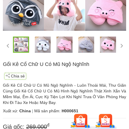
Gối Kê Cổ Chữ U Có Mũ Ngộ Nghĩnh
Chia sẻ
Gối Kê Cổ Chữ U Có Mũ Ngộ Nghĩnh - Luôn Thoải Mái, Thư Giãn
Cùng Gối Kê Cổ Chữ U Có Mũ Hình Ngộ Nghĩnh Thật Xinh Xắn Và
Mềm Mại, Êm Ái, Cực Kỳ Tiện Lợi Khi Nghỉ Trưa Ở Văn Phòng Hay
Khi Đi Tàu Xe Hoặc Máy Bay.
Xuất xứ:
China
|
Mã sản phẩm:
H000651
đ
Giá gốc:
269.000