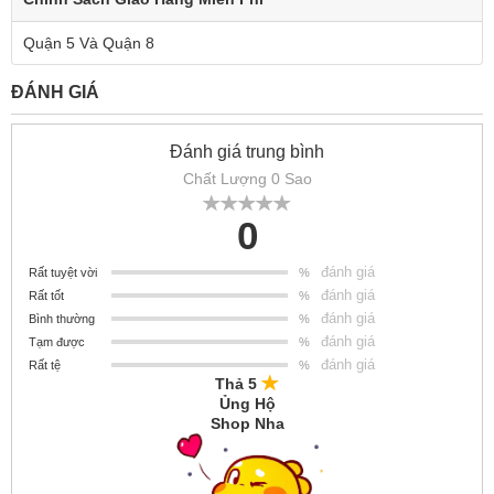
Quận 5 Và Quận 8
ĐÁNH GIÁ
Đánh giá trung bình
Chất Lượng 0 Sao
0
đánh giá
Rất tuyệt vời
%
đánh giá
Rất tốt
%
đánh giá
Bình thường
%
đánh giá
Tạm được
%
đánh giá
Rất tệ
%
Thả 5
Ủng Hộ
Shop Nha