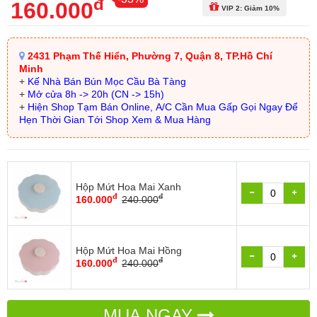
đ
160.000
VIP 2: Giảm 10%
2431 Phạm Thế Hiển, Phường 7, Quận 8, TP.Hồ Chí
Minh
+
Kế Nhà Bán Bún Mọc Cầu Bà Tàng
+
Mở cửa 8h -> 20h (CN -> 15h)
+
Hiện Shop Tạm Bán Online, A/C Cần Mua Gấp Gọi Ngay Để
Hẹn Thời Gian Tới Shop Xem & Mua Hàng
Hộp Mứt Hoa Mai Xanh
đ
đ
160.000
240.000
Hộp Mứt Hoa Mai Hồng
đ
đ
160.000
240.000
MUA NGAY