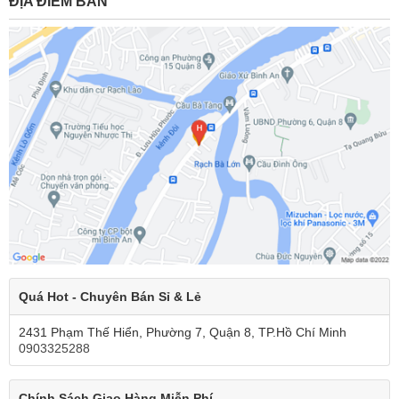
ĐỊA ĐIỂM BÁN
Quá Hot - Chuyên Bán Sỉ & Lẻ
2431 Phạm Thế Hiển, Phường 7, Quận 8, TP.Hồ Chí Minh
0903325288
Chính Sách Giao Hàng Miễn Phí