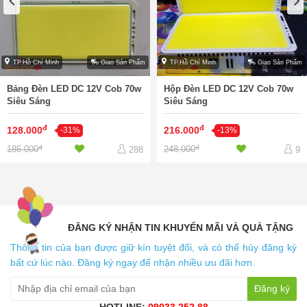
TP.Hồ Chí Minh
Giao Sản Phẩm
TP.Hồ Chí Minh
Giao Sản Phẩm
Bảng Đèn LED DC 12V Cob 70w
Hộp Đèn LED DC 12V Cob 70w
Siêu Sáng
Siêu Sáng
đ
đ
128.000
216.000
-31%
-13%
đ
đ
186.000
248.000
288
9
ĐĂNG KÝ NHẬN TIN KHUYẾN MÃI VÀ QUÀ TẶNG
Thông tin của bạn được giữ kín tuyệt đối, và có thể hủy đăng ký
bất cứ lúc nào. Đăng ký ngay để nhận nhiều ưu đãi hơn.
Đăng ký
HOTLINE:
09033 252 88