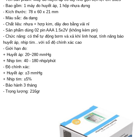
- Bao gồm: 1 máy đo huyết áp, 1 hộp nhựa đựng
- Kích thước: 78 x 60 x 21 mm
- Màu sắc: đa dạng
- Chất liệu: nhựa + hợp kim, dây đeo bằng vải nỉ
- Sản phẩm dùng 02 pin AAA 1.5x2V (không kèm pin)
- Chức năng: có thể tự động bơm và xả khí linh hoạt, tính năng báo
huyết áp, nhịp tim...với số độ chính xác cao
- Giới hạn đo:
+ Huyết áp: 20~280 mmHg
+ Nhịp tim: 40 - 180 nhịp/phút
- Độ chính xác:
+ Huyết áp: ±3 mmHg
+ Nhịp tim: ±5%
- Bảo hành 3 tháng
- Trọng lượng: 216gr