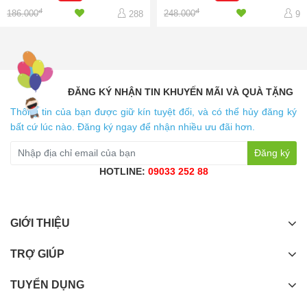
đ
đ
186.000
248.000
288
9
ĐĂNG KÝ NHẬN TIN KHUYẾN MÃI VÀ QUÀ TẶNG
Thông tin của bạn được giữ kín tuyệt đối, và có thể hủy đăng ký
bất cứ lúc nào. Đăng ký ngay để nhận nhiều ưu đãi hơn.
Đăng ký
HOTLINE:
09033 252 88
GIỚI THIỆU
TRỢ GIÚP
TUYỂN DỤNG