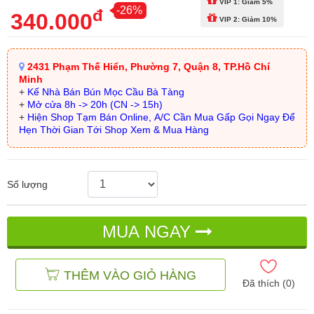
VIP 1: Giảm 5%
-26%
đ
340.000
VIP 2: Giảm 10%
2431 Phạm Thế Hiển, Phường 7, Quận 8, TP.Hồ Chí
Minh
+
Kế Nhà Bán Bún Mọc Cầu Bà Tàng
+
Mở cửa 8h -> 20h (CN -> 15h)
+
Hiện Shop Tạm Bán Online, A/C Cần Mua Gấp Gọi Ngay Để
Hẹn Thời Gian Tới Shop Xem & Mua Hàng
Số lượng
MUA NGAY
THÊM VÀO GIỎ HÀNG
Đã thích (
0
)