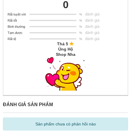
0
đánh giá
Rất tuyệt vời
%
đánh giá
Rất tốt
%
đánh giá
Bình thường
%
đánh giá
Tạm được
%
đánh giá
Rất tệ
%
Thả 5
Ủng Hộ
Shop Nha
ĐÁNH GIÁ SẢN PHẨM
Sản phẩm chưa có phản hồi nào