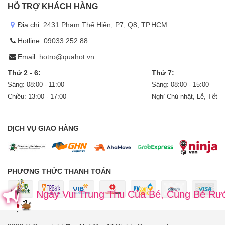
HỖ TRỢ KHÁCH HÀNG
Địa chỉ:
2431 Phạm Thế Hiển, P7, Q8, TP.HCM
Hotline:
09033 252 88
Email:
hotro@quahot.vn
Thứ 2 - 6:
Thứ 7:
Sáng: 08:00 - 11:00
Sáng: 08:00 - 15:00
Chiều: 13:00 - 17:00
Nghỉ Chủ nhật, Lễ, Tết
DỊCH VỤ GIAO HÀNG
PHƯƠNG THỨC THANH TOÁN
Ngày Vui Trung Thu Của Bé, Cùng Bé Rước Đèn 