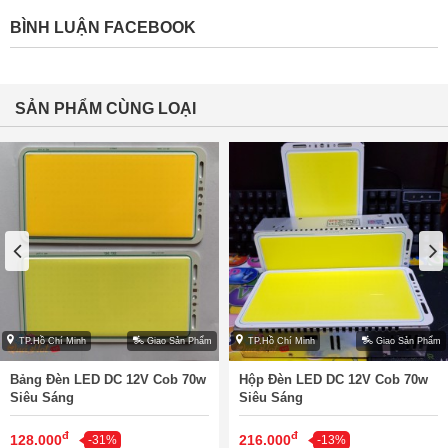
BÌNH LUẬN FACEBOOK
SẢN PHẨM CÙNG LOẠI
TP.Hồ Chí Minh
Giao Sản Phẩm
TP.Hồ Chí Minh
Giao Sản Phẩm
Bảng Đèn LED DC 12V Cob 70w
Hộp Đèn LED DC 12V Cob 70w
Siêu Sáng
Siêu Sáng
đ
đ
128.000
216.000
-31%
-13%