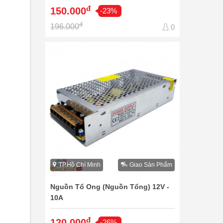
đ
150.000
-23%
đ
196.000
0
TP.Hồ Chí Minh
Giao Sản Phẩm
Nguồn Tổ Ong (Nguồn Tổng) 12V -
10A
đ
120.000
-26%