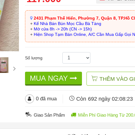
2431 Phạm Thế Hiển, Phường 7, Quận 8, TP.Hồ C
+
Kế Nhà Bán Bún Mọc Cầu Bà Tàng
+
Mở cửa 8h -> 20h (CN -> 15h)
+
Hiện Shop Tạm Bán Online, A/C Cần Mua Gấp Gọi 
Số lượng
MUA NGAY
THÊM VÀO G
Còn
692 ngày 02:08:20
0
đã mua
Giao Sản Phẩm
Miễn Phí Giao Hàng Từ 20