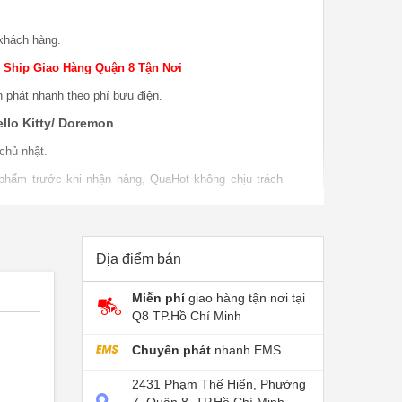
khách hàng.
 Ship Giao Hàng Quận 8 Tận Nơi
n phát nhanh theo phí bưu điện.
llo Kitty/ Doremon
chủ nhật.
 phẩm trước khi nhận hàng, QuaHot không chịu trách
o hàng.
 phẩm khi sử dụng, bao test khi giao sản phẩm khi
P nếu do lỗi nhà sản xuất.
Địa điểm bán
Miễn phí
giao hàng tận nơi tại
Q8 TP.Hồ Chí Minh
Chuyển phát
nhanh EMS
2431 Phạm Thế Hiển, Phường