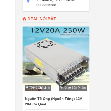
7, Quận 8, TP.Hồ Chí Minh
0903325288
DEAL NỔI BẬT
TP.Hồ Chí Minh
Giao Sản Phẩm
Nguồn Tổ Ong (Nguồn Tổng) 12V -
20A Có Quạt