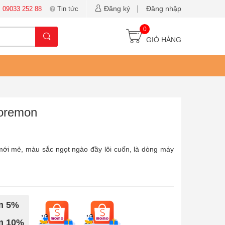
Đăng ký
Đăng nhập
:
09033 252 88
Tin tức
0
GIỎ HÀNG
Doremon
 mới mẻ, màu sắc ngọt ngào đầy lôi cuốn, là dòng máy
ảm 5%
ảm 10%