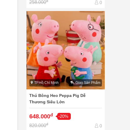
đ
258.000
0
TP.Hồ Chí Minh
Giao Sản Phẩm
Thú Bông Heo Peppa Pig Dễ
Thương Siêu Lớn
đ
648.000
-20%
đ
820.000
0