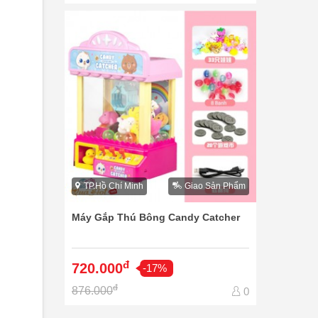
TP.Hồ Chí Minh
Giao Sản Phẩm
Máy Gắp Thú Bông Candy Catcher
đ
720.000
-17%
đ
876.000
0