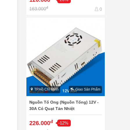
đ
163.000
0
TP.Hồ Chí Minh
Giao Sản Phẩm
Nguồn Tổ Ong (Nguồn Tổng) 12V -
30A Có Quạt Tản Nhiệt
đ
226.000
-12%