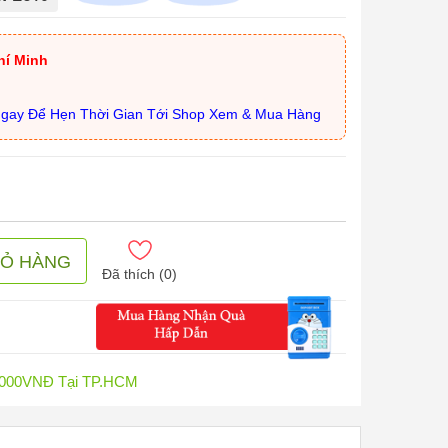
hí Minh
Ngay Để Hẹn Thời Gian Tới Shop Xem & Mua Hàng
IỎ HÀNG
Đã thích (
0
)
0.000VNĐ Tại TP.HCM