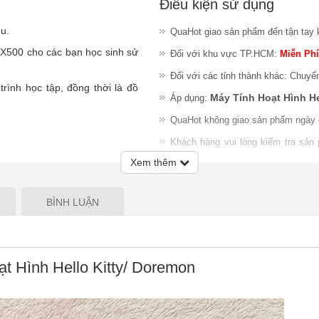
Điều kiện sử dụng
êu.
QuaHot giao sản phẩm đến tận tay 
FX500 cho các bạn học sinh sử
Đối với khu vực TP.HCM:
Miễn Phí
Đối với các tỉnh thành khác: Chuyể
rình học tập, đồng thời là đồ
Máy Tính Hoạt Hình He
Áp dụng:
QuaHot không giao sản phẩm ngày 
Khách hàng vui lòng kiểm tra sản
nhiệm đổi trả sản phẩm sau khi gia
Xem thêm
Lưu ý
:
QuaHot không bảo hành sản
giao hàng hoặc chỉ chấp nhận đổi S
BÌNH LUẬN
t Hình Hello Kitty/ Doremon