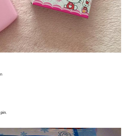
on
pin.