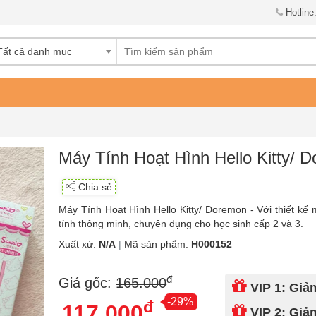
Hotline
Tất cả danh mục
Máy Tính Hoạt Hình Hello Kitty/ 
Chia sẻ
Máy Tính Hoạt Hình Hello Kitty/ Doremon - Với thiết kế
tính thông minh, chuyên dụng cho học sinh cấp 2 và 3.
Xuất xứ:
N/A
|
Mã sản phẩm:
H000152
đ
Giá gốc:
165.000
VIP 1: Gi
-29%
đ
117.000
VIP 2: Gi