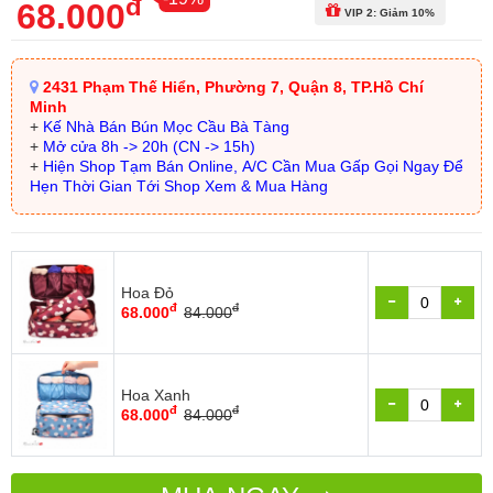
đ
68.000
VIP 2: Giảm 10%
2431 Phạm Thế Hiển, Phường 7, Quận 8, TP.Hồ Chí
Minh
+
Kế Nhà Bán Bún Mọc Cầu Bà Tàng
+
Mở cửa 8h -> 20h (CN -> 15h)
+
Hiện Shop Tạm Bán Online, A/C Cần Mua Gấp Gọi Ngay Để
Hẹn Thời Gian Tới Shop Xem & Mua Hàng
Hoa Đỏ
đ
đ
68.000
84.000
Hoa Xanh
đ
đ
68.000
84.000