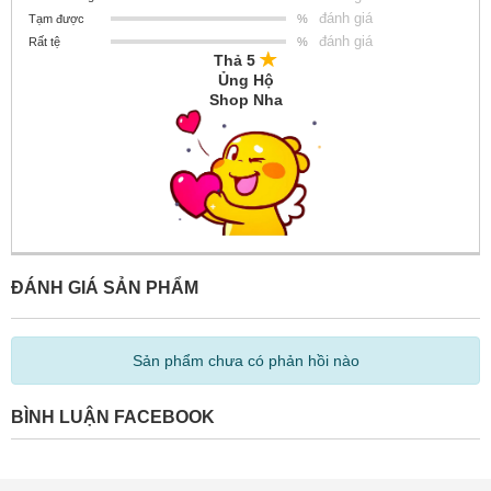
đánh giá
Tạm được
%
đánh giá
Rất tệ
%
Thả 5
Ủng Hộ
Shop Nha
ĐÁNH GIÁ SẢN PHẨM
Sản phẩm chưa có phản hồi nào
BÌNH LUẬN FACEBOOK