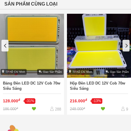
SẢN PHẨM CÙNG LOẠI
TP.Hồ Chí Minh
Giao Sản Phẩm
TP.Hồ Chí Minh
Giao Sản Phẩm
Bảng Đèn LED DC 12V Cob 70w
Hộp Đèn LED DC 12V Cob 70w
Siêu Sáng
Siêu Sáng
đ
đ
128.000
216.000
-31%
-13%
đ
đ
186.000
248.000
288
9