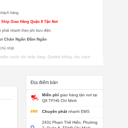
khách hàng.
 Ship Giao Hàng Quận 8 Tận Nơi
n phát nhanh theo phí bưu điện.
bi Chân Ngắn Đầm Ngắn
chủ nhật.
 phẩm trước khi nhận hàng, QuaHot không chịu trách
o hàng.
 phẩm khi sử dụng, bao test khi giao sản phẩm khi
P nếu do lỗi nhà sản xuất.
Địa điểm bán
Miễn phí
giao hàng tận nơi tại
Q8 TP.Hồ Chí Minh
Chuyển phát
nhanh EMS
2431 Phạm Thế Hiển, Phường