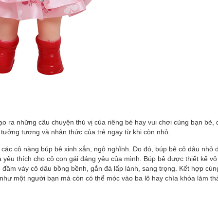
ạo ra những câu chuyện thú vị của riêng bé hay vui chơi cùng bạn bè, 
, tưởng tượng và nhận thức của trẻ ngay từ khi còn nhỏ.
ởi các cô nàng búp bê xinh xắn, ngộ nghĩnh. Do đó, búp bê cô dâu nhỏ 
à yêu thích cho cô con gái đáng yêu của mình. Búp bê được thiết kế v
ộ đầm váy cô dâu bồng bềnh, gắn đá lấp lánh, sang trọng. Kết hợp cù
ê như một người bạn mà còn có thể móc vào ba lô hay chìa khóa làm t