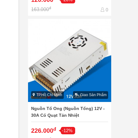
đ
163.000
0
TP.Hồ Chí Minh
Giao Sản Phẩm
Nguồn Tổ Ong (Nguồn Tổng) 12V -
30A Có Quạt Tản Nhiệt
đ
226.000
-12%