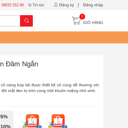
Đăng ký
Đăng nhập
:
09033 252 88
Tin tức
0
GIỎ HÀNG
ắn Đầm Ngắn
ô nàng búp bê được thiết kế vô cùng dễ thương với
 đôi mắt đen to tròn cùng một khuôn miệng nhỏ xinh.
 5%
 10%