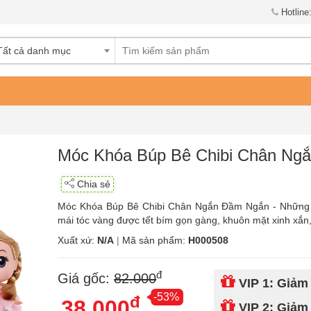
Hotline
Tất cả danh mục
Móc Khóa Búp Bê Chibi Chân Ng
Chia sẻ
Móc Khóa Búp Bê Chibi Chân Ngắn Đầm Ngắn - Những c
mái tóc vàng được tết bím gọn gàng, khuôn mặt xinh xắn,
Xuất xứ:
N/A
|
Mã sản phẩm:
H000508
đ
Giá gốc:
82.000
VIP 1: Giảm
-53%
đ
38.000
VIP 2: Giảm