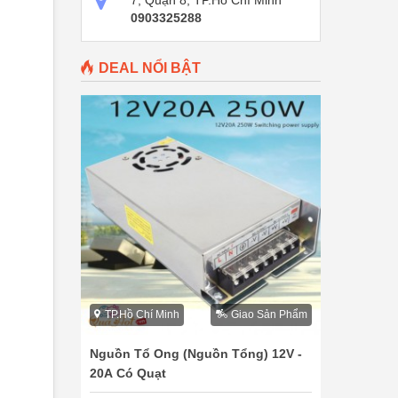
7, Quận 8, TP.Hồ Chí Minh
0903325288
DEAL NỔI BẬT
TP.Hồ Chí Minh
Giao Sản Phẩm
Nguồn Tổ Ong (Nguồn Tổng) 12V -
20A Có Quạt