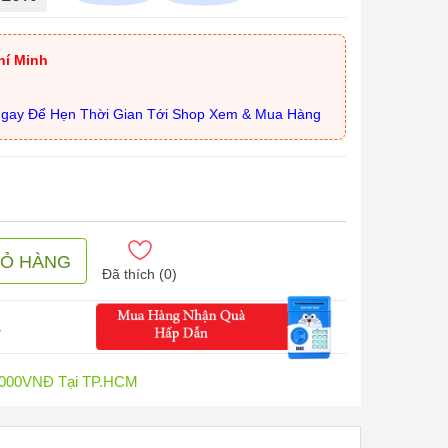
hí Minh
Ngay Để Hẹn Thời Gian Tới Shop Xem & Mua Hàng
IỎ HÀNG
Đã thích (
0
)
2
0.000VNĐ Tại TP.HCM