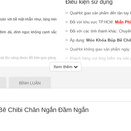
Điều kiện sử dụng
QuaHot giao sản phẩm đến tận tay 
toàn với bề mặt nhẵn nhụi, láng mịn
Đối với khu vực TP.HCM:
Miễn Phí
Đối với các tỉnh thành khác: Chuyể
đính đá, đính ngọc không cạnh sắc
Móc Khóa Búp Bê Chi
Áp dụng:
QuaHot không giao sản phẩm ngày 
ái tóc vàng được tết bím gọn gàng,
Khách hàng vui lòng kiểm tra sản
 nhỏ xinh. Đặc biệt, bộ đầm váy cô
nhiệm đổi trả sản phẩm sau khi gia
Xem thêm
hấn thu hút bé ngay từ cái nhìn đầu
Lưu ý
:
QuaHot không bảo hành sản
giao hàng hoặc chỉ chấp nhận đổi S
BÌNH LUẬN
tạo ra những câu chuyện thú vị
ch thích phát triển não bộ, khả
ay từ khi còn nhỏ.
Bê Chibi Chân Ngắn Đầm Ngắn