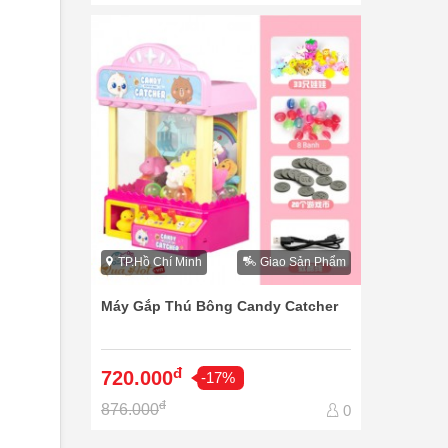
TP.Hồ Chí Minh
Giao Sản Phẩm
Máy Gắp Thú Bông Candy Catcher
đ
720.000
-17%
đ
876.000
0