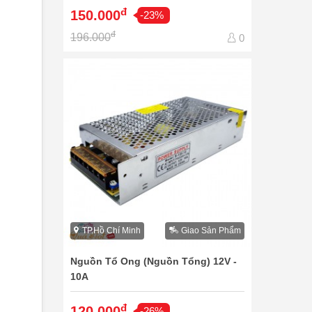
đ
150.000
-23%
đ
196.000
0
TP.Hồ Chí Minh
Giao Sản Phẩm
Nguồn Tổ Ong (Nguồn Tổng) 12V -
10A
đ
120.000
-26%