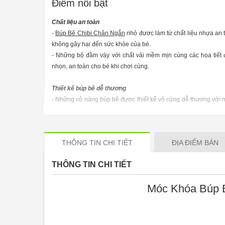
Điểm nổi bật
Chất liệu an toàn
-
Búp Bê Chibi Chân Ngắn
nhỏ được làm từ chất liệu nhựa an 
không gây hại đến sức khỏe của bé.
- Những bộ đầm váy với chất vải mềm mịn cùng các họa tiết 
nhọn, an toàn cho bé khi chơi cùng.
Thiết kế búp bê dễ thương
- Những cô nàng búp bê được thiết kế vô cùng dễ thương với m
khuôn mặt xinh xắn, đôi mắt đen to tròn cùng một khuôn miệng
dâu bồng bềnh, sang trọng đính đá, ngọc lấp lánh sẽ là điểm n
tiên, khiến bé vô cùng thích thú.
THÔNG TIN CHI TIẾT
ĐỊA ĐIỂM BÁN
- Với những nàng búp bê này, bé gái thỏa thích sáng 
của riêng bé hay vui chơi cùng bạn bè, qua đó, giúp kí
THÔNG TIN CHI TIẾT
năng liên tưởng, tưởng tượng và nhận thức của trẻ ng
Móc Khóa Búp 