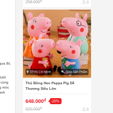
đ
258.000
0
qua đó,
TP.Hồ Chí Minh
Giao Sản Phẩm
dưới
ô cùng
Thú Bông Heo Peppa Pig Dễ
ng móc
Thương Siêu Lớn
hành
đ
648.000
-20%
đ
820.000
0