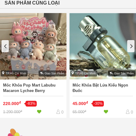
SẢN PHẨM CÙNG LOẠI
TP.Hồ Chí Minh
Giao Sản Phẩm
TP.Hồ Chí Minh
Giao Sản Phẩm
Móc Khóa Pop Mart Labubu
Móc Khóa Bật Lửa Kiểu Ngọn
Macaron Lychee Berry
Đuốc
đ
đ
220.000
45.000
-83%
-30%
đ
đ
1.290.000
65.000
0
0