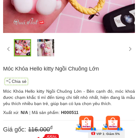
Móc Khóa Hello kitty Ngồi Chuông Lớn
Chia sẻ
Móc Khóa Hello kitty Ngồi Chuông Lớn - Bên cạnh đó, móc khoá
đươc chạm khắc tỉ mỉ đến từng chi tiết nhỏ nhất, hiện đang là mẫu
yêu thích nhiều bạn trẻ, giúp bạn có lựa chọn yêu thích.
Xuất xứ:
N/A
|
Mã sản phẩm:
H000511
đ
Giá gốc:
116.000
VIP 1: Giảm 5%
-55%