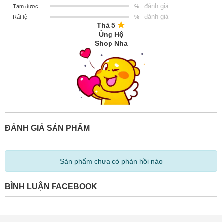
đánh giá
Tạm được
%
đánh giá
Rất tệ
%
Thả 5
Ủng Hộ
Shop Nha
ĐÁNH GIÁ SẢN PHẨM
Sản phẩm chưa có phản hồi nào
BÌNH LUẬN FACEBOOK