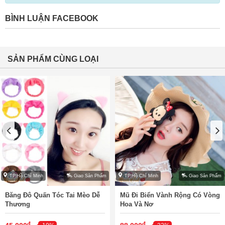
BÌNH LUẬN FACEBOOK
SẢN PHẨM CÙNG LOẠI
TP.Hồ Chí Minh
Giao Sản Phẩm
TP.Hồ Chí Minh
Giao Sản Phẩm
Băng Đô Quấn Tóc Tai Mèo Dễ
Mũ Đi Biển Vành Rộng Có Vòng
Thương
Hoa Và Nơ
đ
đ