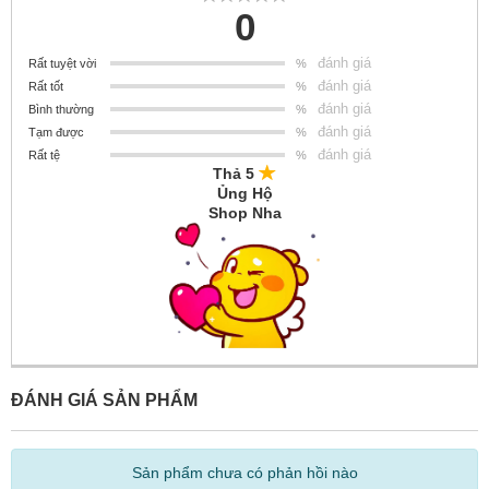
0
đánh giá
Rất tuyệt vời
%
đánh giá
Rất tốt
%
đánh giá
Bình thường
%
đánh giá
Tạm được
%
đánh giá
Rất tệ
%
Thả 5
Ủng Hộ
Shop Nha
ĐÁNH GIÁ SẢN PHẨM
Sản phẩm chưa có phản hồi nào