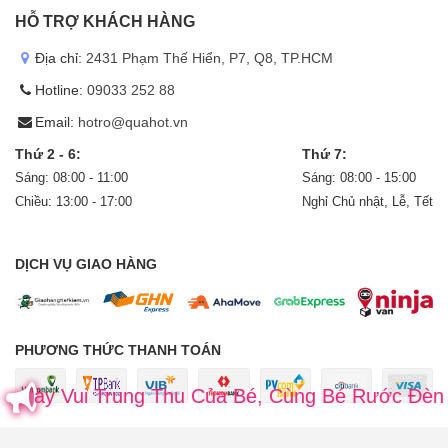
HỖ TRỢ KHÁCH HÀNG
Địa chỉ:
2431 Phạm Thế Hiển, P7, Q8, TP.HCM
Hotline:
09033 252 88
Email:
hotro@quahot.vn
Thứ 2 - 6:
Thứ 7:
Sáng: 08:00 - 11:00
Sáng: 08:00 - 15:00
Chiều: 13:00 - 17:00
Nghỉ Chủ nhật, Lễ, Tết
DỊCH VỤ GIAO HÀNG
PHƯƠNG THỨC THANH TOÁN
ui Trung Thu Của Bé, Cùng Bé Rước Đèn Cung T