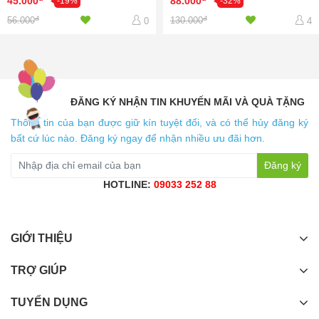
45.000
88.000
-19%
-32%
đ
đ
56.000
130.000
0
4
ĐĂNG KÝ NHẬN TIN KHUYẾN MÃI VÀ QUÀ TẶNG
Thông tin của bạn được giữ kín tuyệt đối, và có thể hủy đăng ký
bất cứ lúc nào. Đăng ký ngay để nhận nhiều ưu đãi hơn.
Đăng ký
HOTLINE:
09033 252 88
GIỚI THIỆU
TRỢ GIÚP
TUYỂN DỤNG