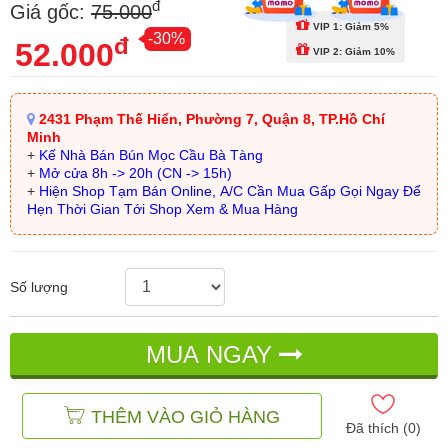
đ
Giá gốc:
75.000
VIP 1: Giảm 5%
-30%
đ
52.000
VIP 2: Giảm 10%
2431 Phạm Thế Hiển, Phường 7, Quận 8, TP.Hồ Chí
Minh
+
Kế Nhà Bán Bún Mọc Cầu Bà Tàng
+
Mở cửa 8h -> 20h (CN -> 15h)
+
Hiện Shop Tạm Bán Online, A/C Cần Mua Gấp Gọi Ngay Để
Hẹn Thời Gian Tới Shop Xem & Mua Hàng
Số lượng
MUA NGAY
THÊM VÀO GIỎ HÀNG
Đã thích (
0
)