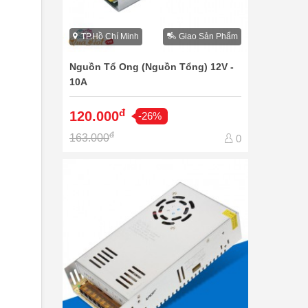
TP.Hồ Chí Minh
Giao Sản Phẩm
Nguồn Tổ Ong (Nguồn Tổng) 12V -
10A
đ
120.000
-26%
đ
163.000
0