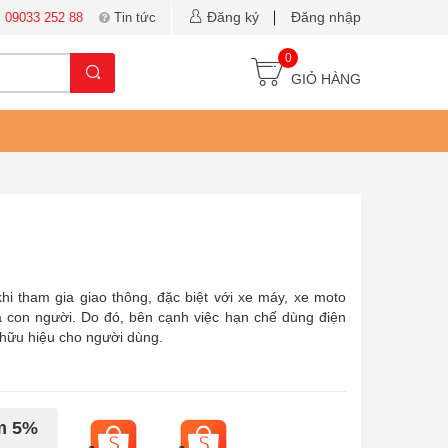
Đăng ký
Đăng nhập
:
09033 252 88
Tin tức
0
GIỎ HÀNG
hi tham gia giao thông, đặc biệt với xe máy, xe moto
a con người. Do đó, bên cạnh việc hạn chế dùng điện
 hữu hiệu cho người dùng.
ảm 5%