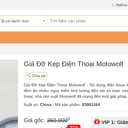
Hotline
Tất cả danh mục
Giá Đỡ Kẹp Điện Thoại Motowolf
Chia sẻ
Giá Đỡ Kẹp Điện Thoại Motowolf - Sử dụng điện thoại k
tiềm ẩn nhiều nguy hiểm khó lường đến với an toàn củ
thoại, nhà sản xuất Motowolf đã mang đến một giải pháp
Xuất xứ:
China
|
Mã sản phẩm:
23001164
đ
Giá gốc:
360.000
VIP 1: Gi
-31%