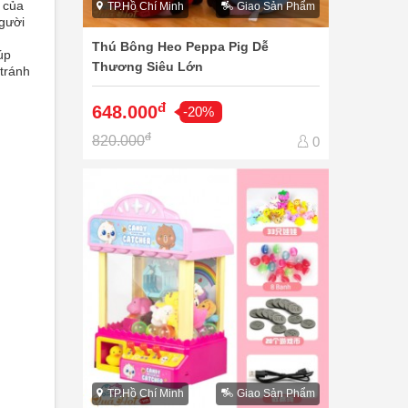
 của
TP.Hồ Chí Minh
Giao Sản Phẩm
người
Thú Bông Heo Peppa Pig Dễ
úp
Thương Siêu Lớn
 tránh
đ
648.000
-20%
đ
820.000
0
TP.Hồ Chí Minh
Giao Sản Phẩm