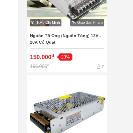
TP.Hồ Chí Minh
Giao Sản Phẩm
Nguồn Tổ Ong (Nguồn Tổng) 12V -
20A Có Quạt
đ
150.000
-23%
đ
196.000
0