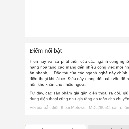
Điểm nổi bật
Hiện nay với sự phát triển của các ngành công ngh
hàng hóa tăng cao mang đến nhiều công việc mới nh
ăn nhanh,… Đặc thù của các ngành nghề này chính 
điện thoại khi lái xe. Điều này mang đến các vấn đề a
nên khó khăn cho nhiều người.
Từ đây, các sản phẩm giá gắn điện thoại ra đời, giú
dụng điện thoại cũng như gia tăng an toàn cho chuyến
Với giá gắn điện thoại Motowolf MDL2805C, sản phẩ
người dùng, đồng thời còn mang đến nhiều tiện ích vượ
Giá gắn điện thoại Motowolf MDL2805C cho khả năng 
cho phép người dùng găn chặt điện thoại. Khoảng các