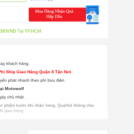
0.000VNĐ Tại TP.HCM
tay khách hàng.
Phí Ship Giao Hàng Quận 8 Tận Nơi
uyển phát nhanh theo phí bưu điện.
ại Motowolf
ày chủ nhật.
sản phẩm trước khi nhận hàng, QuaHot không chịu
hi giao hàng.
 sản phẩm khi sử dụng, bao test khi giao sản
hận đổi SP nếu do lỗi nhà sản xuất.