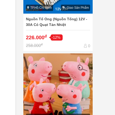
TP.Hồ Chí Minh
Giao Sản Phẩm
Nguồn Tổ Ong (Nguồn Tổng) 12V -
30A Có Quạt Tản Nhiệt
đ
226.000
-12%
đ
258.000
0