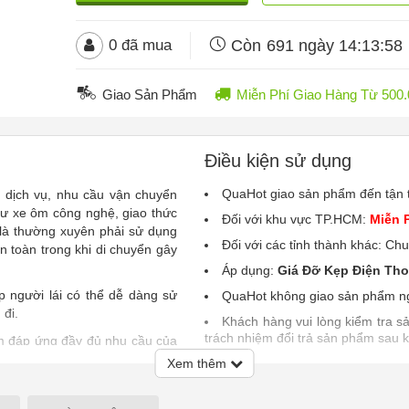
Còn
691 ngày 14:13:55
0
đã mua
Giao Sản Phẩm
Miễn Phí Giao Hàng Từ 50
Điều kiện sử dụng
QuaHot giao sản phẩm đến tận 
ệ dịch vụ, nhu cầu vận chuyển
ư xe ôm công nghệ, giao thức
Đối với khu vực TP.HCM:
Miễn 
là thường xuyên phải sử dụng
Đối với các tỉnh thành khác: Ch
n toàn trong khi di chuyển gây
Áp dụng:
Giá Đỡ Kẹp Điện Tho
p người lái có thể dễ dàng sử
QuaHot không giao sản phẩm ng
 đi.
Khách hàng vui lòng kiểm tra 
trách nhiệm đổi trả sản phẩm sau k
m đáp ứng đầy đủ nhu cầu của
t trội.
Xem thêm
Lưu ý:
QuaHot không bảo hành
phẩm khi giao hàng hoặc chỉ chấp n
lắp đặt chắc chắn tại đầu xe,
h đặt điện thoại với mắt người