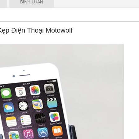
BÌNH LUẬN
gười, đồng thời có được hình
ẹp Điện Thoại Motowolf