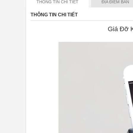
THÔNG TIN CHI TIẾT
ĐỊA ĐIỂM BÁN
nhìn còn được đảm bảo không làm hư hại cho mắt n
ảnh rõ nét.
THÔNG TIN CHI TIẾT
Giá Đỡ K