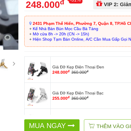
đ
248.000
VIP 2: Gi
2431 Phạm Thế Hiển, Phường 7, Quận 8, TP.Hồ C
+
Kế Nhà Bán Bún Mọc Cầu Bà Tàng
+
Mở cửa 8h -> 20h (CN -> 15h)
+
Hiện Shop Tạm Bán Online, A/C Cần Mua Gấp Gọi 
Giá Đỡ Kẹp Điện Thoại Đen
đ
đ
248.000
360.000
Giá Đỡ Kẹp Điện Thoại Bạc
đ
đ
255.000
360.000
Giá Đỡ Kẹp Điện Thoại Đồng
đ
đ
MUA NGAY
260.000
360.000
THÊM VÀO G