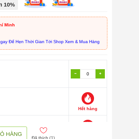
ảm 10%
hí Minh
Ngay Để Hẹn Thời Gian Tới Shop Xem & Mua Hàng
Hết hàng
IỎ HÀNG
Hết hàng
Đã thích (
1
)