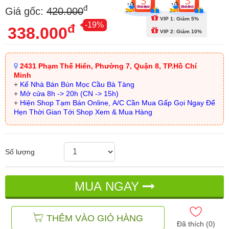
đ
Giá gốc:
420.000
VIP 1: Giảm 5%
-19%
đ
338.000
VIP 2: Giảm 10%
2431 Phạm Thế Hiển, Phường 7, Quận 8, TP.Hồ Chí
Minh
+
Kế Nhà Bán Bún Mọc Cầu Bà Tàng
+
Mở cửa 8h -> 20h (CN -> 15h)
+
Hiện Shop Tạm Bán Online, A/C Cần Mua Gấp Gọi Ngay Để
Hẹn Thời Gian Tới Shop Xem & Mua Hàng
Số lượng
MUA NGAY
THÊM VÀO GIỎ HÀNG
Đã thích (
0
)