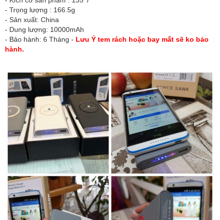
- Trọng lượng : 166.5g
- Sản xuất: China
- Dung lượng: 10000mAh
- Bảo hành: 6 Tháng -
Lưu Ý tem rách hoặc bay mất sẽ ko bảo
hành.