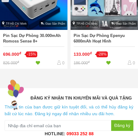
TP.Hồ Chí Minh
Giao Sản Phẩm
TP.Hồ Chí Minh
Giao Sản Phẩm
Pin Sạc Dự Phòng 30.000mAh
Pin Sạc Dự Phòng Epenyu
Romoss Sense 8+
6000mAh Hoạt Hình
đ
đ
696.000
133.000
-15%
-28%
đ
đ
826.000
186.000
0
0
ĐĂNG KÝ NHẬN TIN KHUYẾN MÃI VÀ QUÀ TẶNG
Thông tin của bạn được giữ kín tuyệt đối, và có thể hủy đăng ký
bất cứ lúc nào. Đăng ký ngay để nhận nhiều ưu đãi hơn.
Đăng ký
HOTLINE:
09033 252 88