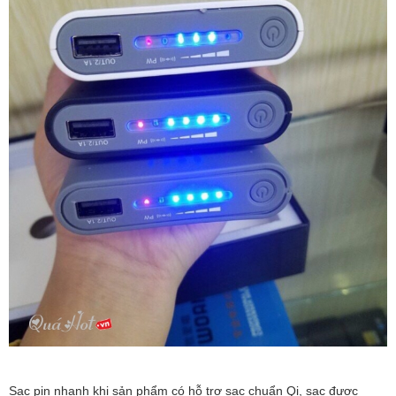
Sạc pin nhanh khi sản phẩm có hỗ trợ sạc chuẩn Qi, sạc được