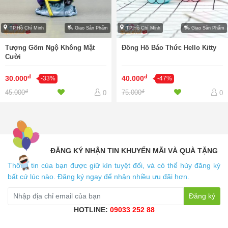
TP.Hồ Chí Minh
Giao Sản Phẩm
TP.Hồ Chí Minh
Giao Sản Phẩm
Tượng Gốm Ngộ Không Mặt
Đồng Hồ Báo Thức Hello Kitty
Cười
đ
đ
30.000
40.000
-33%
-47%
đ
đ
45.000
75.000
0
0
ĐĂNG KÝ NHẬN TIN KHUYẾN MÃI VÀ QUÀ TẶNG
Thông tin của bạn được giữ kín tuyệt đối, và có thể hủy đăng ký
bất cứ lúc nào. Đăng ký ngay để nhận nhiều ưu đãi hơn.
Đăng ký
HOTLINE:
09033 252 88