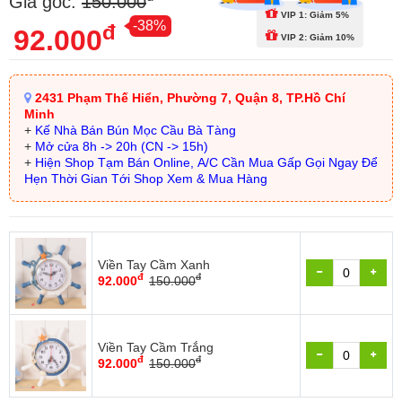
Giá gốc:
150.000
VIP 1: Giảm 5%
-38%
đ
92.000
VIP 2: Giảm 10%
2431 Phạm Thế Hiển, Phường 7, Quận 8, TP.Hồ Chí
Minh
+
Kế Nhà Bán Bún Mọc Cầu Bà Tàng
+
Mở cửa 8h -> 20h (CN -> 15h)
+
Hiện Shop Tạm Bán Online, A/C Cần Mua Gấp Gọi Ngay Để
Hẹn Thời Gian Tới Shop Xem & Mua Hàng
Viền Tay Cầm Xanh
đ
đ
92.000
150.000
Viền Tay Cầm Trắng
đ
đ
92.000
150.000