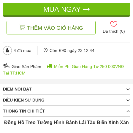
MUA NGAY
THÊM VÀO GIỎ HÀNG
Đã thích (
0
)
4
đã mua
Còn
690 ngày 23:12:43
Giao Sản Phẩm
Miễn Phí Giao Hàng Từ 250.000VNĐ
Tại TP.HCM
ĐIỂM NỔI BẬT
ĐIỀU KIỆN SỬ DỤNG
THÔNG TIN CHI TIẾT
Đồng Hồ Treo Tường Hình Bánh Lái Tàu Biển Xinh Xắn