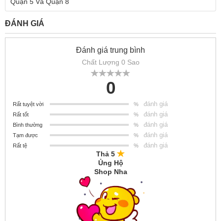
Quận 5 Và Quận 8
ĐÁNH GIÁ
Đánh giá trung bình
Chất Lượng 0 Sao
0
đánh giá
Rất tuyệt vời
%
đánh giá
Rất tốt
%
đánh giá
Bình thường
%
đánh giá
Tạm được
%
đánh giá
Rất tệ
%
Thả 5
Ủng Hộ
Shop Nha