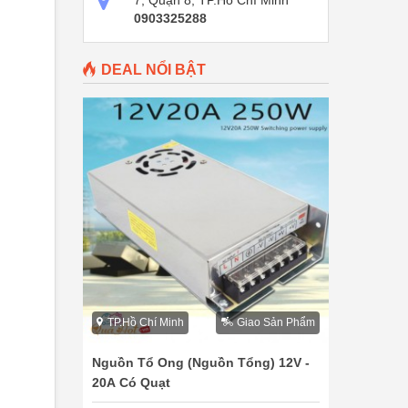
7, Quận 8, TP.Hồ Chí Minh
0903325288
DEAL NỔI BẬT
TP.Hồ Chí Minh
Giao Sản Phẩm
Nguồn Tổ Ong (Nguồn Tổng) 12V -
20A Có Quạt