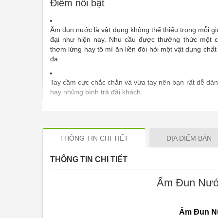
Điểm nổi bật
Ấm đun nước là vật dụng không thể thiếu trong mỗi gi
đại như hiện nay. Nhu cầu được thưởng thức một c
thơm lừng hay tô mì ăn liền đòi hỏi một vật dụng chất l
đa.
Tay cầm cực chắc chắn và vừa tay nên bạn rất dễ dàn
hay những bình trà đãi khách.
Vỏ ấm bằng inoc không rỉ.
THÔNG TIN CHI TIẾT
ĐỊA ĐIỂM BÁN
Dễ sử dụng và dễ dàng tháo lắp khi lau chùi.
THÔNG TIN CHI TIẾT
Có chức năng tự động ngắt khi nước sôi.
Ấm Đun Nướ
Công suất/điện áp: 1500W - 220V - 50Hz
Dung tích: 1L
Ấm Đun N