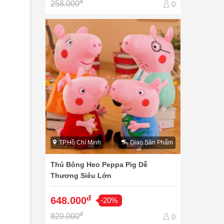
đ
258.000
0
TP.Hồ Chí Minh
Giao Sản Phẩm
Thú Bông Heo Peppa Pig Dễ
Thương Siêu Lớn
đ
648.000
-20%
đ
820.000
0