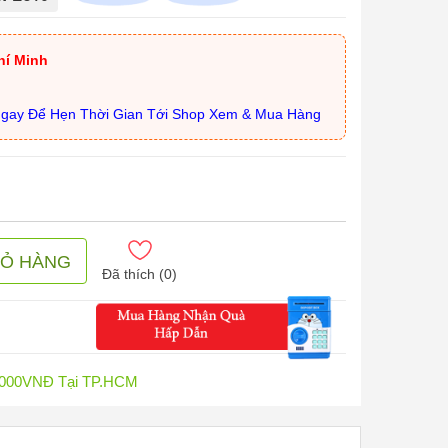
hí Minh
Ngay Để Hẹn Thời Gian Tới Shop Xem & Mua Hàng
IỎ HÀNG
Đã thích (
0
)
0.000VNĐ Tại TP.HCM