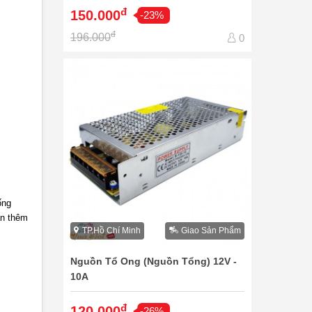
đ
150.000
-23%
đ
196.000
0
ống
ạn thêm
TP.Hồ Chí Minh
Giao Sản Phẩm
Nguồn Tổ Ong (Nguồn Tổng) 12V -
10A
đ
120.000
-26%