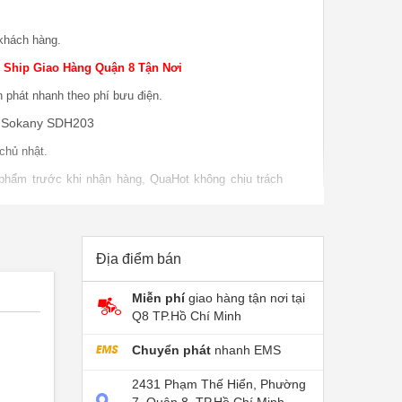
khách hàng.
 Ship Giao Hàng Quận 8 Tận Nơi
n phát nhanh theo phí bưu điện.
 Sokany SDH203
chủ nhật.
 phẩm trước khi nhận hàng, QuaHot không chịu trách
o hàng.
 phẩm khi sử dụng, bao test khi giao sản phẩm khi
P nếu do lỗi nhà sản xuất.
Địa điểm bán
Miễn phí
giao hàng tận nơi tại
Q8 TP.Hồ Chí Minh
Chuyển phát
nhanh EMS
2431 Phạm Thế Hiển, Phường