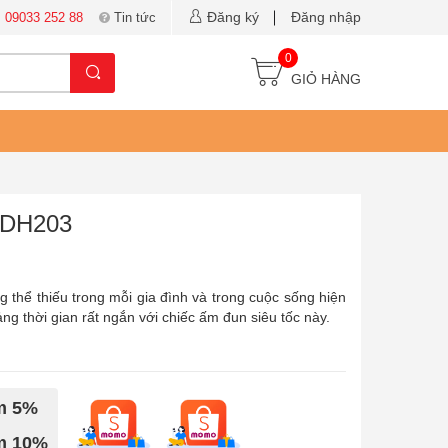
Đăng ký
Đăng nhập
:
09033 252 88
Tin tức
0
GIỎ HÀNG
SDH203
hể thiếu trong mỗi gia đình và trong cuộc sống hiện
ng thời gian rất ngắn với chiếc ấm đun siêu tốc này.
ảm 5%
ảm 10%