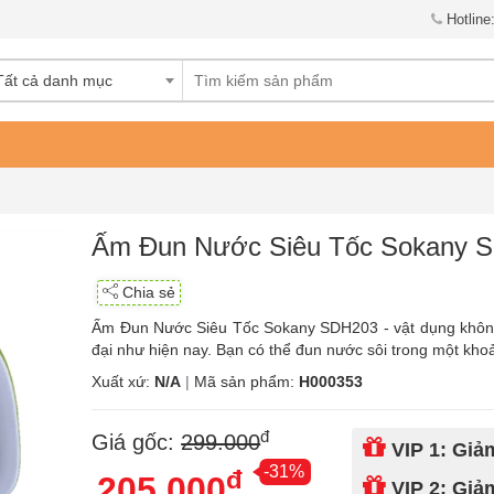
Hotline
Tất cả danh mục
Ấm Đun Nước Siêu Tốc Sokany 
Chia sẻ
Ấm Đun Nước Siêu Tốc Sokany SDH203 - vật dụng không t
đại như hiện nay. Bạn có thể đun nước sôi trong một khoả
Xuất xứ:
N/A
|
Mã sản phẩm:
H000353
đ
Giá gốc:
299.000
VIP 1: Gi
-31%
đ
205.000
VIP 2: Gi