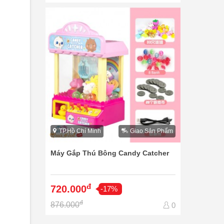
TP.Hồ Chí Minh
Giao Sản Phẩm
Máy Gắp Thú Bông Candy Catcher
đ
720.000
-17%
đ
876.000
0