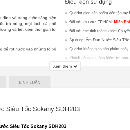
Điều kiện sử dụng
QuaHot giao sản phẩm đến tận tay 
a đình và trong cuộc sống hiện
Đối với khu vực TP.HCM:
Miễn Phí
ốc trà nóng, một tách cà phê
ượng và tiết kiệm thời gian tối
Đối với các tỉnh thành khác: Chuyể
Ấm Đun Nước Siêu Tốc
Áp dụng:
g để rót nước vào những tô mì
QuaHot không giao sản phẩm ngày 
Khách hàng vui lòng kiểm tra sản
nhiệm đổi trả sản phẩm sau khi gia
Xem thêm
Lưu ý
:
QuaHot không bảo hành sản
giao hàng hoặc chỉ chấp nhận đổi S
BÌNH LUẬN
c Siêu Tốc Sokany SDH203
ước Siêu Tốc Sokany SDH203