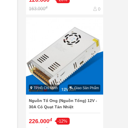
đ
163.000
0
TP.Hồ Chí Minh
Giao Sản Phẩm
Nguồn Tổ Ong (Nguồn Tổng) 12V -
30A Có Quạt Tản Nhiệt
đ
226.000
-12%