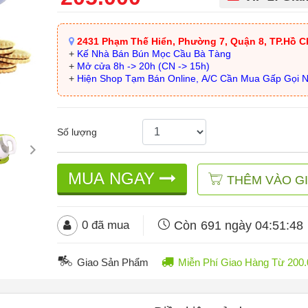
2431 Phạm Thế Hiển, Phường 7, Quận 8, TP.Hồ C
+
Kế Nhà Bán Bún Mọc Cầu Bà Tàng
+
Mở cửa 8h -> 20h (CN -> 15h)
+
Hiện Shop Tạm Bán Online, A/C Cần Mua Gấp Gọi 
Số lượng
MUA NGAY
THÊM VÀO G
Còn
691 ngày 04:51:45
0
đã mua
Giao Sản Phẩm
Miễn Phí Giao Hàng Từ 20