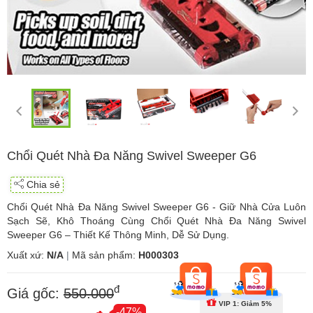
Chổi Quét Nhà Đa Năng Swivel Sweeper G6
Chia sẻ
Chổi Quét Nhà Đa Năng Swivel Sweeper G6 - Giữ Nhà Cửa Luôn
Sạch Sẽ, Khô Thoáng Cùng Chổi Quét Nhà Đa Năng Swivel
Sweeper G6 – Thiết Kế Thông Minh, Dễ Sử Dụng.
Xuất xứ:
N/A
|
Mã sản phẩm:
H000303
đ
Giá gốc:
550.000
VIP 1: Giảm 5%
-47%