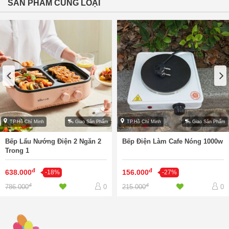
SẢN PHẨM CÙNG LOẠI
TP.Hồ Chí Minh
Giao Sản Phẩm
TP.Hồ Chí Minh
Giao Sản Phẩm
Bếp Lẩu Nướng Điện 2 Ngăn 2
Bếp Điện Làm Cafe Nóng 1000w
Trong 1
đ
đ
638.000
156.000
-18%
-27%
đ
đ
786.000
215.000
0
0