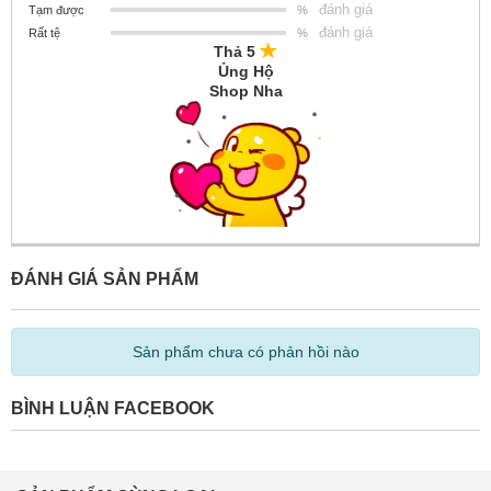
đánh giá
Tạm được
%
đánh giá
Rất tệ
%
Thả 5
Ủng Hộ
Shop Nha
ĐÁNH GIÁ SẢN PHẨM
Sản phẩm chưa có phản hồi nào
BÌNH LUẬN FACEBOOK