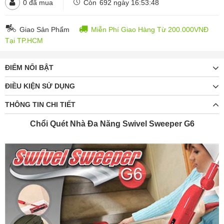
0
đã mua
Còn
692 ngày 16:53:46
Giao Sản Phẩm
Miễn Phí Giao Hàng Từ 200.000VNĐ
Tại TP.HCM
ĐIỂM NỔI BẬT
ĐIỀU KIỆN SỬ DỤNG
THÔNG TIN CHI TIẾT
Chổi Quét Nhà Đa Năng Swivel Sweeper G6