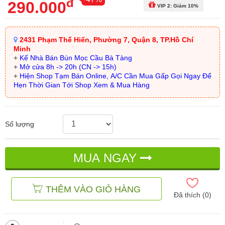
đ
290.000
VIP 2: Giảm 10%
2431 Phạm Thế Hiển, Phường 7, Quận 8, TP.Hồ Chí
Minh
+
Kế Nhà Bán Bún Mọc Cầu Bà Tàng
+
Mở cửa 8h -> 20h (CN -> 15h)
+
Hiện Shop Tạm Bán Online, A/C Cần Mua Gấp Gọi Ngay Để
Hẹn Thời Gian Tới Shop Xem & Mua Hàng
Số lượng
MUA NGAY
THÊM VÀO GIỎ HÀNG
Đã thích (
0
)