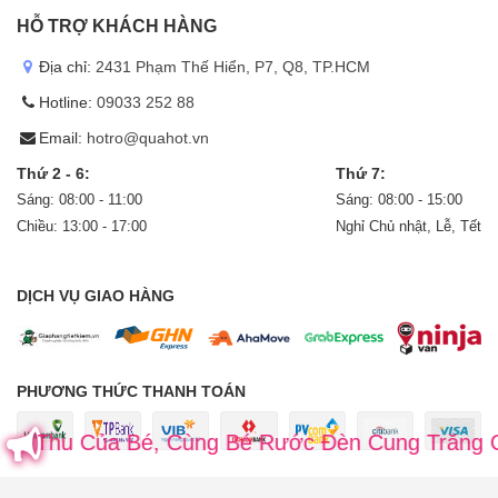
HỖ TRỢ KHÁCH HÀNG
Địa chỉ:
2431 Phạm Thế Hiển, P7, Q8, TP.HCM
Hotline:
09033 252 88
Email:
hotro@quahot.vn
Thứ 2 - 6:
Thứ 7:
Sáng: 08:00 - 11:00
Sáng: 08:00 - 15:00
Chiều: 13:00 - 17:00
Nghỉ Chủ nhật, Lễ, Tết
DỊCH VỤ GIAO HÀNG
PHƯƠNG THỨC THANH TOÁN
 Của Bé, Cùng Bé Rước Đèn Cung Trăng Cùng Ch