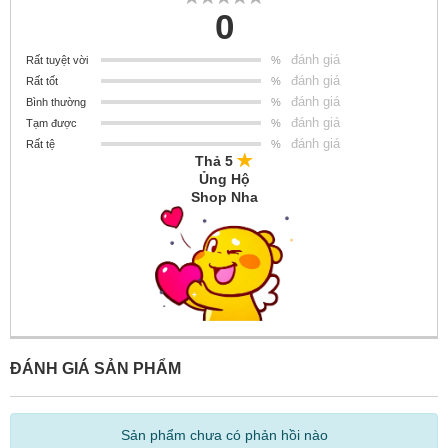
0
đánh giá
Rất tuyệt vời
%
đánh giá
Rất tốt
%
đánh giá
Bình thường
%
đánh giá
Tạm được
%
đánh giá
Rất tệ
%
Thả 5
Ủng Hộ
Shop Nha
ĐÁNH GIÁ SẢN PHẨM
Sản phẩm chưa có phản hồi nào