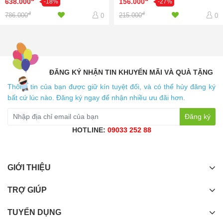
638.000
156.000
-18%
-27%
đ
đ
786.000
215.000
0
0
ĐĂNG KÝ NHẬN TIN KHUYẾN MÃI VÀ QUÀ TẶNG
Thông tin của bạn được giữ kín tuyệt đối, và có thể hủy đăng ký
bất cứ lúc nào. Đăng ký ngay để nhận nhiều ưu đãi hơn.
Đăng ký
HOTLINE:
09033 252 88
GIỚI THIỆU
TRỢ GIÚP
TUYỂN DỤNG