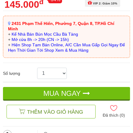
đ
145.000
VIP 2: Giảm 10%
2431 Phạm Thế Hiển, Phường 7, Quận 8, TP.Hồ Chí
Minh
+
Kế Nhà Bán Bún Mọc Cầu Bà Tàng
+
Mở cửa 8h -> 20h (CN -> 15h)
+
Hiện Shop Tạm Bán Online, A/C Cần Mua Gấp Gọi Ngay Để
Hẹn Thời Gian Tới Shop Xem & Mua Hàng
Số lượng
MUA NGAY
THÊM VÀO GIỎ HÀNG
Đã thích (
0
)