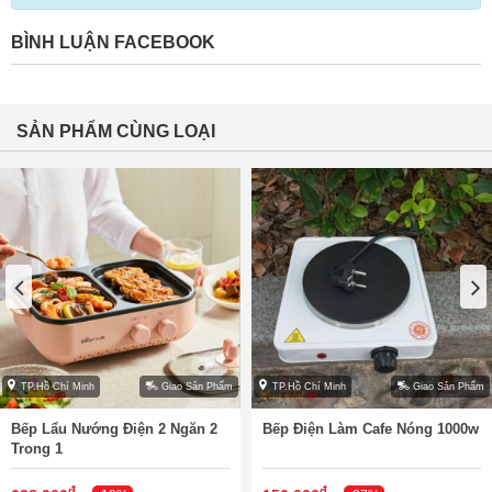
BÌNH LUẬN FACEBOOK
SẢN PHẨM CÙNG LOẠI
TP.Hồ Chí Minh
Giao Sản Phẩm
TP.Hồ Chí Minh
Giao Sản Phẩm
Bếp Lẩu Nướng Điện 2 Ngăn 2
Bếp Điện Làm Cafe Nóng 1000w
Trong 1
đ
đ