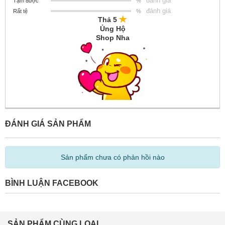
đánh giá
Tạm được
%
đánh giá
Rất tệ
%
Thả 5
Ủng Hộ
Shop Nha
ĐÁNH GIÁ SẢN PHẨM
Sản phẩm chưa có phản hồi nào
BÌNH LUẬN FACEBOOK
SẢN PHẨM CÙNG LOẠI