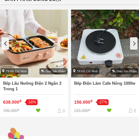
TP.Hồ Chí Minh
Giao Sản Phẩm
TP.Hồ Chí Minh
Giao Sản Phẩm
Bếp Lẩu Nướng Điện 2 Ngăn 2
Bếp Điện Làm Cafe Nóng 1000w
Trong 1
đ
đ
638.000
156.000
-18%
-27%
đ
đ
786.000
215.000
0
0