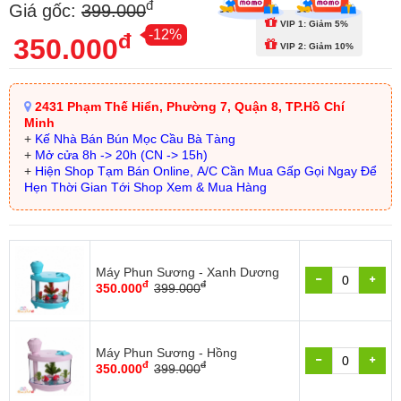
đ
Giá gốc:
399.000
VIP 1: Giảm 5%
-12%
đ
350.000
VIP 2: Giảm 10%
2431 Phạm Thế Hiển, Phường 7, Quận 8, TP.Hồ Chí
Minh
+
Kế Nhà Bán Bún Mọc Cầu Bà Tàng
+
Mở cửa 8h -> 20h (CN -> 15h)
+
Hiện Shop Tạm Bán Online, A/C Cần Mua Gấp Gọi Ngay Để
Hẹn Thời Gian Tới Shop Xem & Mua Hàng
Máy Phun Sương - Xanh Dương
đ
đ
350.000
399.000
Máy Phun Sương - Hồng
đ
đ
350.000
399.000