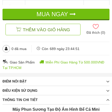
Máy Phun Sương - Trắng
MUA NGAY
đ
đ
350.000
399.000
THÊM VÀO GIỎ HÀNG
Máy Phun Sương - Xanh Ngọc
Đã thích (
0
)
đ
đ
350.000
399.000
0
đã mua
Còn
689 ngày 23:44:49
Giao Sản Phẩm
Miễn Phí Giao Hàng Từ 500.000VNĐ
Tại TP.HCM
ĐIỂM NỔI BẬT
ĐIỀU KIỆN SỬ DỤNG
THÔNG TIN CHI TIẾT
Máy Phun Sương Tạo Độ Ẩm Hình Bể Cá Mini