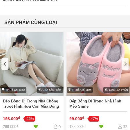
SẢN PHẨM CÙNG LOẠI
TP.Hồ Chí Minh
Giao Sản Phẩm
TP.Hồ Chí Minh
Giao Sản Phẩm
Dép Bông Đi Trong Nhà Chống
Dép Bông Đi Trong Nhà Hình
Trượt Hình Hưu Con Mùa Đông
Mèo Smile
đ
đ
198.000
99.000
-26%
-47%
đ
đ
269.000
188.000
0
32