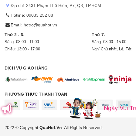
Địa chỉ:
2431 Phạm Thế Hiển, P7, Q8, TP.HCM
Hotline:
09033 252 88
Email:
hotro@quahot.vn
Thứ 2 - 6:
Thứ 7:
Sáng: 08:00 - 11:00
Sáng: 08:00 - 15:00
Chiều: 13:00 - 17:00
Nghỉ Chủ nhật, Lễ, Tết
DỊCH VỤ GIAO HÀNG
PHƯƠNG THỨC THANH TOÁN
Ngày Vui Trung Thu Của
2022 © Copyright
QuaHot.Vn
. All Rights Reserved
.