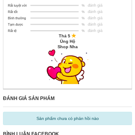
đánh giá
Rất tuyệt vời
%
đánh giá
Rất tốt
%
đánh giá
Bình thường
%
đánh giá
Tạm được
%
đánh giá
Rất tệ
%
Thả 5
Ủng Hộ
Shop Nha
ĐÁNH GIÁ SẢN PHẨM
Sản phẩm chưa có phản hồi nào
BÌNH LUẬN FACEBOOK