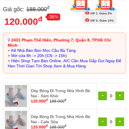
đ
Giá gốc:
188.000
VIP 1: Giảm 5%
-36%
đ
120.000
VIP 2: Giảm 10%
2431 Phạm Thế Hiển, Phường 7, Quận 8, TP.Hồ Chí
Minh
+
Kế Nhà Bán Bún Mọc Cầu Bà Tàng
+
Mở cửa 8h -> 20h (CN -> 15h)
+
Hiện Shop Tạm Bán Online, A/C Cần Mua Gấp Gọi Ngay Để
Hẹn Thời Gian Tới Shop Xem & Mua Hàng
Dép Bông Đi Trong Nhà Hình Bé
Nai - Xám Khói
đ
đ
120.000
188.000
Dép Bông Đi Trong Nhà Hình Bé
Nai - Cafe Sữa
đ
đ
120.000
188.000