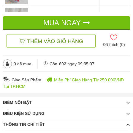
Dép Bông Đi Trong Nhà Hình Bé
Nai - Rêu Xám
MUA NGAY
đ
đ
120.000
188.000
THÊM VÀO GIỎ HÀNG
Dép Bông Đi Trong Nhà Hình Bé
Đã thích (
0
)
Nai - Hồng Nhạt
đ
đ
120.000
188.000
0
đã mua
Còn
692 ngày 09:35:05
Dép Bông Đi Trong Nhà Hình Bé
Nai - Hồng Gạch
đ
đ
120.000
188.000
Giao Sản Phẩm
Miễn Phí Giao Hàng Từ 250.000VNĐ
Tại TP.HCM
ĐIỂM NỔI BẬT
ĐIỀU KIỆN SỬ DỤNG
THÔNG TIN CHI TIẾT