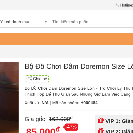
Hotline
Tất cả danh mục
Bộ Đồ Chơi Đâm Doremon Size L
Chia sẻ
Bộ Đồ Chơi Đâm Doremon Size Lớn - Trò Chơi Lý Thú 
Thích Hợp Để Thư Giãn Sau Những Giờ Làm Việc Căng 
Xuất xứ:
N/A
|
Mã sản phẩm:
H000484
đ
Giá gốc:
162.000
VIP 1: Gi
-47%
đ
85.000
VIP 2: Gi