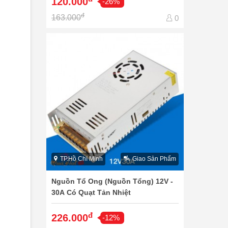
120.000
-26%
đ
163.000
0
TP.Hồ Chí Minh
Giao Sản Phẩm
Nguồn Tổ Ong (Nguồn Tổng) 12V -
30A Có Quạt Tản Nhiệt
đ
226.000
-12%