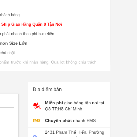
khách hàng.
 Ship Giao Hàng Quận 8 Tận Nơi
n phát nhanh theo phí bưu điện.
on Size Lớn​
chủ nhật.
 phẩm trước khi nhận hàng, QuaHot không chịu trách
o hàng.
 phẩm khi sử dụng, bao test khi giao sản phẩm khi
P nếu do lỗi nhà sản xuất.
Địa điểm bán
Miễn phí
giao hàng tận nơi tại
Q8 TP.Hồ Chí Minh
Chuyển phát
nhanh EMS
2431 Phạm Thế Hiển, Phường