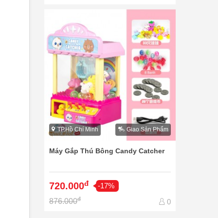
TP.Hồ Chí Minh
Giao Sản Phẩm
Máy Gắp Thú Bông Candy Catcher
đ
720.000
-17%
đ
876.000
0