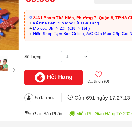
2431 Phạm Thế Hiển, Phường 7, Quận 8, TP.Hồ C
+
Kế Nhà Bán Bún Mọc Cầu Bà Tàng
+
Mở cửa 8h -> 20h (CN -> 15h)
+
Hiện Shop Tạm Bán Online, A/C Cần Mua Gấp Gọi 
Số lượng
Hết Hàng
Đã thích (
0
)
Còn
691 ngày 17:27:12
5
đã mua
Giao Sản Phẩm
Miễn Phí Giao Hàng Từ 20