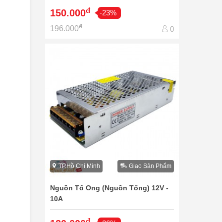
đ
150.000
-23%
đ
196.000
0
TP.Hồ Chí Minh
Giao Sản Phẩm
Nguồn Tổ Ong (Nguồn Tổng) 12V -
10A
đ