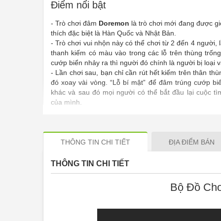
Điểm nổi bật
- Trò chơi đâm
Doremon
là trò chơi mới đang được gi
thích đặc biệt là Hàn Quốc và Nhật Bản.
- Trò chơi vui nhộn này có thể chơi từ 2 đến 4 người,
thanh kiếm có màu vào trong các lỗ trên thùng trống
cướp biển nhảy ra thì người đó chính là người bị loại 
- Lần chơi sau, bạn chỉ cần rút hết kiếm trên thân thù
đó xoay vài vòng. “Lỗ bí mật” để đâm trúng cướp biể
khác và sau đó mọi người có thể bắt đầu lại cuộc 
của mình.
- Cách chơi đơn giản, bạn đặt tên
Doremon
vào trong
cho đến khi nó dính chặt vào trong thùng. Mỗi ngư
màu, và lấy tất cả dao găm cùng màu. Chọn một ngườ
lượt người tiếp theo chơi theo chiều kim đồng hồ.
THÔNG TIN CHI TIẾT
ĐỊA ĐIỂM BÁN
- Một trò chơi cho tất cả mọi người cực kỳ lôi cuốn và 
THÔNG TIN CHI TIẾT
Bộ Đồ Chơ