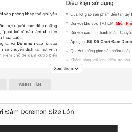
Điều kiện sử dụng
ới văn phòng khắp thế giới yêu
QuaHot giao sản phẩm đến tận tay 
Đối với khu vực TP.HCM:
Miễn Phí
 lần lượt người chơi đâm những
, “phát kiếm” nào làm cho tên
Đối với các tỉnh thành khác: Chuyể
và thua cuộc.
Bộ Đồ Chơi Đâm Dorem
Áp dụng:
ng ra, và
Doremon
vào rồi sau
n sẽ chuyển dịch ra một vị trí
QuaHot không giao sản phẩm ngày 
tìm kiếm chỗ để đâm cướp biển
Khách hàng vui lòng kiểm tra sản
 chiếc thùng, sau đó ấn xuống
nhiệm đổi trả sản phẩm sau khi gia
Xem thêm
ời chơi chọn lấy cho mình một
Lưu ý
:
QuaHot không bảo hành sản
i chơi bắt đầu, và sau đó lần
giao hàng hoặc chỉ chấp nhận đổi S
BÌNH LUẬN
vui vẻ và cũng rất hồi hộp.
i Đâm Doremon Size Lớn