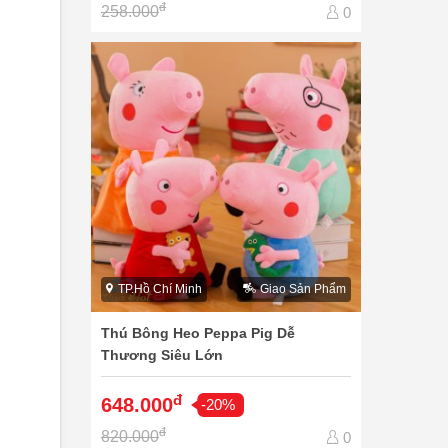
đ
258.000
0
TP.Hồ Chí Minh
Giao Sản Phẩm
Thú Bông Heo Peppa Pig Dễ
Thương Siêu Lớn
đ
648.000
-20%
đ
820.000
0