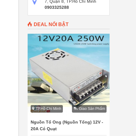
7, Quận 8, TP.Hồ Chí Minh
0903325288
DEAL NỔI BẬT
TP.Hồ Chí Minh
Giao Sản Phẩm
Nguồn Tổ Ong (Nguồn Tổng) 12V -
20A Có Quạt