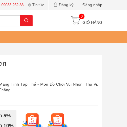
Đăng ký
Đăng nhập
:
09033 252 88
Tin tức
0
GIỎ HÀNG
ớn
Mang Tính Tập Thể - Món Đồ Chơi Vui Nhộn, Thú Vị,
Thẳng.
ảm 5%
ảm 10%