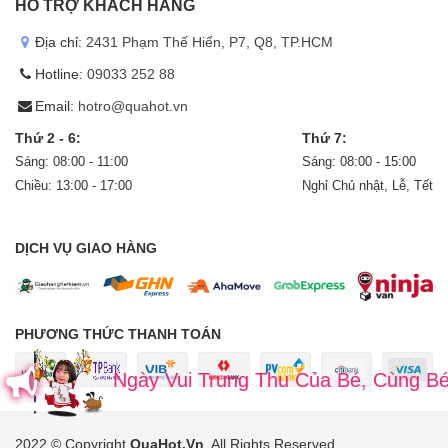
HỖ TRỢ KHÁCH HÀNG
Địa chỉ:
2431 Phạm Thế Hiển, P7, Q8, TP.HCM
Hotline:
09033 252 88
Email:
hotro@quahot.vn
Thứ 2 - 6:
Thứ 7:
Sáng: 08:00 - 11:00
Sáng: 08:00 - 15:00
Chiều: 13:00 - 17:00
Nghỉ Chủ nhật, Lễ, Tết
DỊCH VỤ GIAO HÀNG
PHƯƠNG THỨC THANH TOÁN
Ngày Vui Trung Thu Của Bé, Cùng Bé Rước Đ
2022 © Copyright
QuaHot.Vn
. All Rights Reserved
.