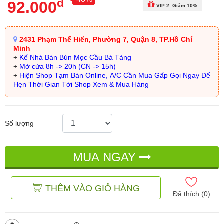
đ
92.000
VIP 2: Giảm 10%
2431 Phạm Thế Hiển, Phường 7, Quận 8, TP.Hồ Chí
Minh
+
Kế Nhà Bán Bún Mọc Cầu Bà Tàng
+
Mở cửa 8h -> 20h (CN -> 15h)
+
Hiện Shop Tạm Bán Online, A/C Cần Mua Gấp Gọi Ngay Để
Hẹn Thời Gian Tới Shop Xem & Mua Hàng
Số lượng
MUA NGAY
THÊM VÀO GIỎ HÀNG
Đã thích (
0
)