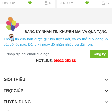
đ
đ
588.000
256.000
16
19
ĐĂNG KÝ NHẬN TIN KHUYẾN MÃI VÀ QUÀ TẶNG
Thông tin của bạn được giữ kín tuyệt đối, và có thể hủy đăng ký
bất cứ lúc nào. Đăng ký ngay để nhận nhiều ưu đãi hơn.
Đăng ký
HOTLINE:
09033 252 88
GIỚI THIỆU
TRỢ GIÚP
TUYỂN DỤNG