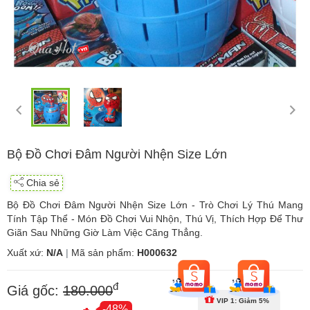
Bộ Đồ Chơi Đâm Người Nhện Size Lớn
Chia sẻ
Bộ Đồ Chơi Đâm Người Nhện Size Lớn - Trò Chơi Lý Thú Mang
Tính Tập Thể - Món Đồ Chơi Vui Nhộn, Thú Vị, Thích Hợp Để Thư
Giãn Sau Những Giờ Làm Việc Căng Thẳng.
Xuất xứ:
N/A
|
Mã sản phẩm:
H000632
đ
Giá gốc:
180.000
VIP 1: Giảm 5%
-48%