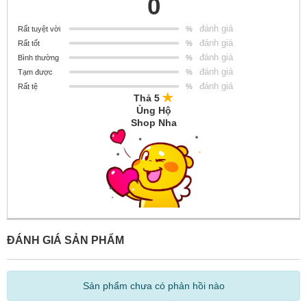
0
đánh giá
Rất tuyệt vời
%
đánh giá
Rất tốt
%
đánh giá
Bình thường
%
đánh giá
Tạm được
%
đánh giá
Rất tệ
%
Thả 5
Ủng Hộ
Shop Nha
ĐÁNH GIÁ SẢN PHẨM
Sản phẩm chưa có phản hồi nào