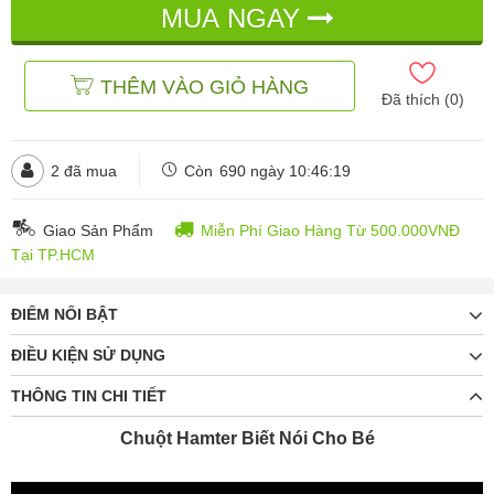
MUA NGAY
đ
đ
155.000
238.000
THÊM VÀO GIỎ HÀNG
Đã thích (
0
)
2
đã mua
Còn
690 ngày 10:46:18
Giao Sản Phẩm
Miễn Phí Giao Hàng Từ 500.000VNĐ
Tại TP.HCM
ĐIỂM NỔI BẬT
ĐIỀU KIỆN SỬ DỤNG
THÔNG TIN CHI TIẾT
Chuột Hamter Biết Nói Cho Bé