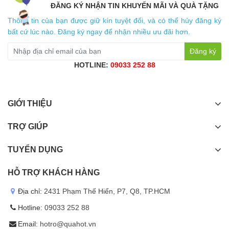
ĐĂNG KÝ NHẬN TIN KHUYẾN MÃI VÀ QUÀ TẶNG
Thông tin của bạn được giữ kín tuyệt đối, và có thể hủy đăng ký
bất cứ lúc nào. Đăng ký ngay để nhận nhiều ưu đãi hơn.
Đăng ký
HOTLINE:
09033 252 88
GIỚI THIỆU
TRỢ GIÚP
TUYỂN DỤNG
HỖ TRỢ KHÁCH HÀNG
Địa chỉ:
2431 Phạm Thế Hiển, P7, Q8, TP.HCM
Hotline:
09033 252 88
Email:
hotro@quahot.vn