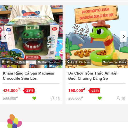
TP.Hồ Chí Minh
Giao Sản Phẩm
TP.Hồ Chí Minh
Giao Sản Phẩm
Khám Răng Cá Sấu Madness
Đồ Chơi Trộm Thức Ăn Rắn
Crocodile Siêu Lớn
Đuôi Chuông Đáng Sợ
đ
đ
426.000
196.000
-28%
-23%
đ
đ
588.000
256.000
16
19