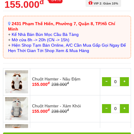
đ
155.000
VIP 2: Giảm 10%
2431 Phạm Thế Hiển, Phường 7, Quận 8, TP.Hồ Chí
Minh
+
Kế Nhà Bán Bún Mọc Cầu Bà Tàng
+
Mở cửa 8h -> 20h (CN -> 15h)
+
Hiện Shop Tạm Bán Online, A/C Cần Mua Gấp Gọi Ngay Để
Hẹn Thời Gian Tới Shop Xem & Mua Hàng
Chuột Hamter - Nâu Đậm
đ
đ
155.000
238.000
Chuột Hamter - Xám Khói
đ
đ
155.000
238.000
Chuột Hamter - Nâu Nhạt