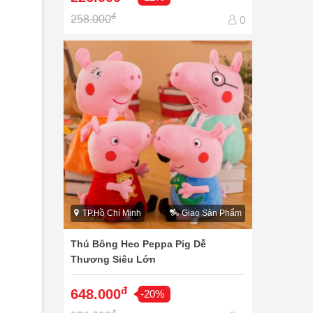
đ
258.000
0
TP.Hồ Chí Minh
Giao Sản Phẩm
Thú Bông Heo Peppa Pig Dễ
Thương Siêu Lớn
đ
648.000
-20%