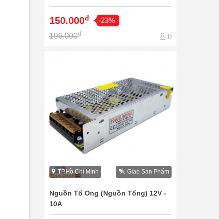
đ
150.000
-23%
đ
196.000
0
TP.Hồ Chí Minh
Giao Sản Phẩm
Nguồn Tổ Ong (Nguồn Tổng) 12V -
10A