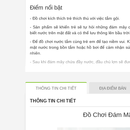
Điểm nổi bật
- Đồ chơi kích thích trẻ thích thú với việc tắm gội.
- Sản phẩm sẽ khiến trẻ sẽ tự hỏi những đám mây c
biết nước trên mặt đất và có thể lưu thông lên bầu trờ
- Để đồ chơi nước tắm cùng trẻ em để tạo niềm vui. Kh
mặt nước trong bồn tắm hoặc hồ bơi để cảm nhận sứ
nhiên.
- Sau khi đám mây chứa đầy nước, đầu chú lợn sẽ đ
sẽ tưới nước, giống như trời mưa.
THÔNG TIN CHI TIẾT
ĐỊA ĐIỂM BÁN
THÔNG TIN CHI TIẾT
Đồ Chơi Đám Mâ