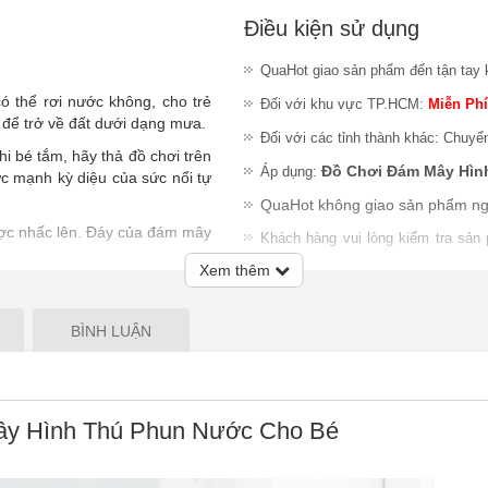
Điều kiện sử dụng
QuaHot giao sản phẩm đến tận tay 
ó thể rơi nước không, cho trẻ
Đối với khu vực TP.HCM:
Miễn Phí
i để trở về đất dưới dạng mưa.
Đối với các tỉnh thành khác: Chuyể
i bé tắm, hãy thả đồ chơi trên
Đồ Chơi Đám Mây Hìn
Áp dụng:
c mạnh kỳ diệu của sức nổi tự
QuaHot không giao sản phẩm ng
ược nhấc lên. Đáy của đám mây
Khách hàng vui lòng kiểm tra sản
nhiệm đổi trả sản phẩm sau khi gia
Xem thêm
Lưu ý
:
QuaHot không bảo hành sản
giao hàng hoặc chỉ chấp nhận đổi S
BÌNH LUẬN
y Hình Thú Phun Nước Cho Bé