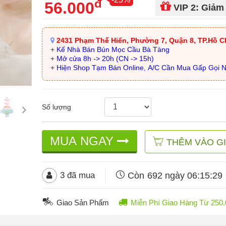
đ
56.000
VIP 2: Giảm
2431 Phạm Thế Hiển, Phường 7, Quận 8, TP.Hồ C
+
Kế Nhà Bán Bún Mọc Cầu Bà Tàng
+
Mở cửa 8h -> 20h (CN -> 15h)
+
Hiện Shop Tạm Bán Online, A/C Cần Mua Gấp Gọi 
Số lượng
MUA NGAY
THÊM VÀO G
Còn
692 ngày 06:15:26
3
đã mua
Giao Sản Phẩm
Miễn Phí Giao Hàng Từ 25