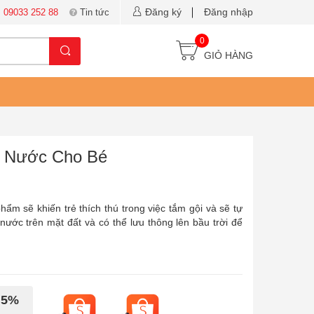
Đăng ký
Đăng nhập
:
09033 252 88
Tin tức
0
GIỎ HÀNG
n Nước Cho Bé
 sẽ khiến trẻ thích thú trong việc tắm gội và sẽ tự
nước trên mặt đất và có thể lưu thông lên bầu trời để
 5%