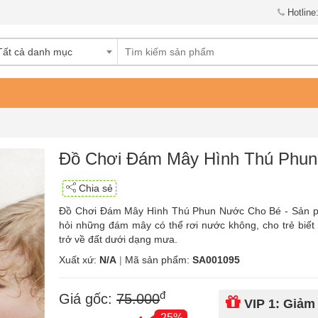
Hotline
Tất cả danh mục
Đồ Chơi Đám Mây Hình Thú Phu
Chia sẻ
Đồ Chơi Đám Mây Hình Thú Phun Nước Cho Bé - Sản phẩm
hỏi những đám mây có thể rơi nước không, cho trẻ biết 
trở về đất dưới dạng mưa.
Xuất xứ:
N/A
|
Mã sản phẩm:
SA001095
đ
Giá gốc:
75.000
VIP 1: Giảm
-25%