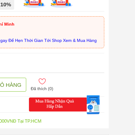
 10%
hí Minh
Ngay Để Hẹn Thời Gian Tới Shop Xem & Mua Hàng
IỎ HÀNG
Đã thích (
0
)
0.000VNĐ Tại TP.HCM