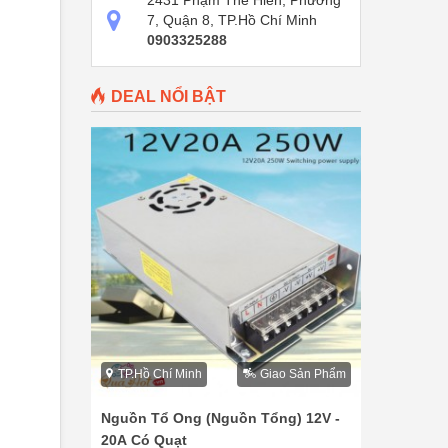
2431 Phạm Thế Hiển, Phường
7, Quận 8, TP.Hồ Chí Minh
0903325288
DEAL NỔI BẬT
TP.Hồ Chí Minh
Giao Sản Phẩm
Nguồn Tổ Ong (Nguồn Tổng) 12V -
20A Có Quạt