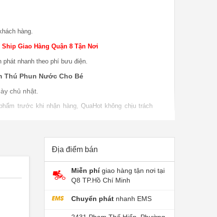
khách hàng.
 Ship Giao Hàng Quận 8 Tận Nơi
n phát nhanh theo phí bưu điện.
h Thú Phun Nước Cho Bé
ày chủ nhật.
 phẩm trước khi nhận hàng, QuaHot không chịu trách
o hàng.
 phẩm khi sử dụng, bao test khi giao sản phẩm khi
P nếu do lỗi nhà sản xuất.
Địa điểm bán
Miễn phí
giao hàng tận nơi tại
Q8 TP.Hồ Chí Minh
Chuyển phát
nhanh EMS