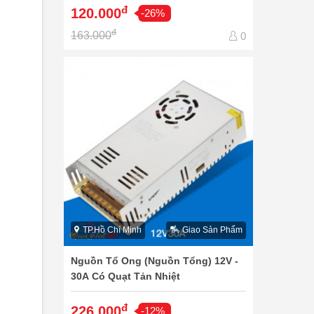
đ
120.000
-26%
đ
163.000
0
TP.Hồ Chí Minh
Giao Sản Phẩm
Nguồn Tổ Ong (Nguồn Tổng) 12V -
30A Có Quạt Tản Nhiệt
đ
226.000
-12%