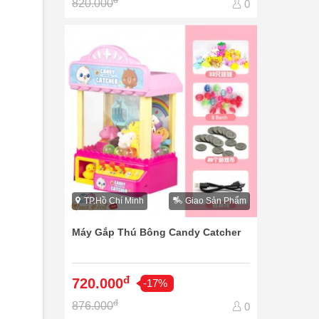
đ
820.000
0
TP.Hồ Chí Minh
Giao Sản Phẩm
Máy Gắp Thú Bông Candy Catcher
đ
720.000
-17%
đ
876.000
0