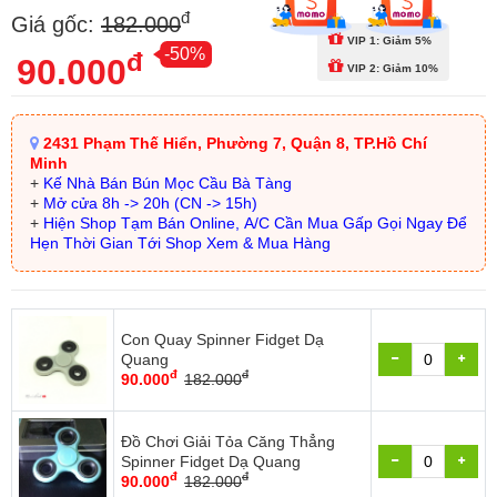
đ
Giá gốc:
182.000
VIP 1: Giảm 5%
-50%
đ
90.000
VIP 2: Giảm 10%
2431 Phạm Thế Hiển, Phường 7, Quận 8, TP.Hồ Chí
Minh
+
Kế Nhà Bán Bún Mọc Cầu Bà Tàng
+
Mở cửa 8h -> 20h (CN -> 15h)
+
Hiện Shop Tạm Bán Online, A/C Cần Mua Gấp Gọi Ngay Để
Hẹn Thời Gian Tới Shop Xem & Mua Hàng
Con Quay Spinner Fidget Dạ
Quang
đ
đ
90.000
182.000
Đồ Chơi Giải Tỏa Căng Thẳng
Spinner Fidget Dạ Quang
đ
đ
90.000
182.000