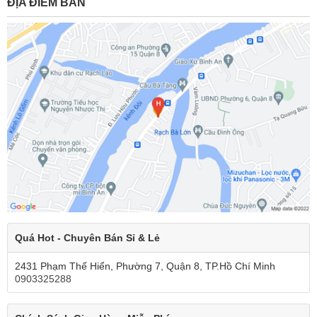
ĐỊA ĐIỂM BÁN
Quá Hot - Chuyên Bán Sỉ & Lẻ
2431 Phạm Thế Hiển, Phường 7, Quận 8, TP.Hồ Chí Minh
0903325288