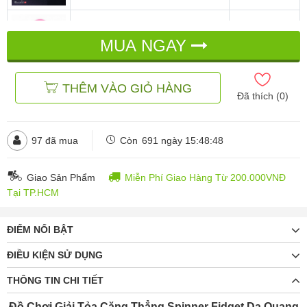
Đồ Chơi Giải Tỏa Căng Thẳng
Spinner Fidget Dạ Quang
MUA NGAY
đ
đ
90.000
182.000
THÊM VÀO GIỎ HÀNG
Đã thích (
0
)
97
đã mua
Còn
691 ngày 15:48:46
Giao Sản Phẩm
Miễn Phí Giao Hàng Từ 200.000VNĐ
Tại TP.HCM
ĐIỂM NỔI BẬT
ĐIỀU KIỆN SỬ DỤNG
THÔNG TIN CHI TIẾT
Đồ Chơi Giải Tỏa Căng Thẳng Spinner Fidget Dạ Quang