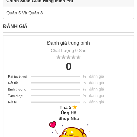
Chính Sách Giao Hàng Miễn Phí
Quận 5 Và Quận 8
ĐÁNH GIÁ
Đánh giá trung bình
Chất Lượng 0 Sao
0
đánh giá
Rất tuyệt vời
%
đánh giá
Rất tốt
%
đánh giá
Bình thường
%
đánh giá
Tạm được
%
đánh giá
Rất tệ
%
Thả 5
Ủng Hộ
Shop Nha