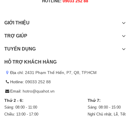
HOTLINE:
09033 252 88
GIỚI THIỆU
TRỢ GIÚP
TUYỂN DỤNG
HỖ TRỢ KHÁCH HÀNG
Địa chỉ:
2431 Phạm Thế Hiển, P7, Q8, TP.HCM
Hotline:
09033 252 88
Email:
hotro@quahot.vn
Thứ 2 - 6:
Thứ 7:
Sáng: 08:00 - 11:00
Sáng: 08:00 - 15:00
Chiều: 13:00 - 17:00
Nghỉ Chủ nhật, Lễ, Tết