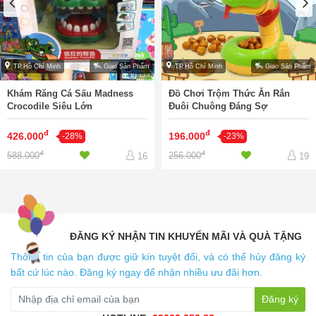
TP.Hồ Chí Minh
Giao Sản Phẩm
TP.Hồ Chí Minh
Giao Sản Phẩm
Khám Răng Cá Sấu Madness
Đồ Chơi Trộm Thức Ăn Rắn
Crocodile Siêu Lớn
Đuôi Chuông Đáng Sợ
đ
đ
426.000
196.000
-28%
-23%
đ
đ
588.000
256.000
16
19
ĐĂNG KÝ NHẬN TIN KHUYẾN MÃI VÀ QUÀ TẶNG
Thông tin của bạn được giữ kín tuyệt đối, và có thể hủy đăng ký
bất cứ lúc nào. Đăng ký ngay để nhận nhiều ưu đãi hơn.
Đăng ký