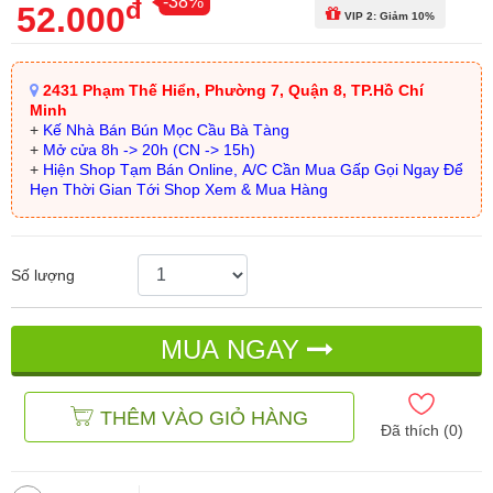
-38%
đ
52.000
VIP 2: Giảm 10%
2431 Phạm Thế Hiển, Phường 7, Quận 8, TP.Hồ Chí
Minh
+
Kế Nhà Bán Bún Mọc Cầu Bà Tàng
+
Mở cửa 8h -> 20h (CN -> 15h)
+
Hiện Shop Tạm Bán Online, A/C Cần Mua Gấp Gọi Ngay Để
Hẹn Thời Gian Tới Shop Xem & Mua Hàng
Số lượng
MUA NGAY
THÊM VÀO GIỎ HÀNG
Đã thích (
0
)