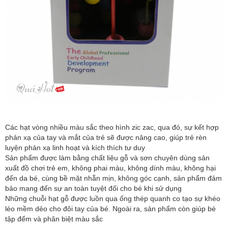
Các hạt vòng nhiều màu sắc theo hình zic zac, qua đó, sự kết hợp
phản xạ của tay và mắt của trẻ sẽ được nâng cao, giúp trẻ rèn
luyện phản xạ linh hoạt và kích thích tư duy
Sản phẩm được làm bằng chất liệu gỗ và sơn chuyên dùng sản
xuất đồ chơi trẻ em, không phai màu, không dính màu, không hại
đến da bé, cùng bề mặt nhẵn mịn, không góc cạnh, sản phẩm đảm
bảo mang đến sự an toàn tuyệt đối cho bé khi sử dụng
Những chuỗi hạt gỗ được luồn qua ống thép quanh co tạo sự khéo
léo mềm dẻo cho đôi tay của bé. Ngoài ra, sản phẩm còn giúp bé
tập đếm và phân biệt màu sắc