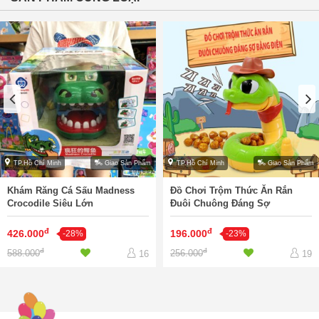
TP.Hồ Chí Minh
Giao Sản Phẩm
TP.Hồ Chí Minh
Giao Sản Phẩm
Khám Răng Cá Sấu Madness
Đồ Chơi Trộm Thức Ăn Rắn
Crocodile Siêu Lớn
Đuôi Chuông Đáng Sợ
đ
đ
426.000
196.000
-28%
-23%
đ
đ
588.000
256.000
16
19