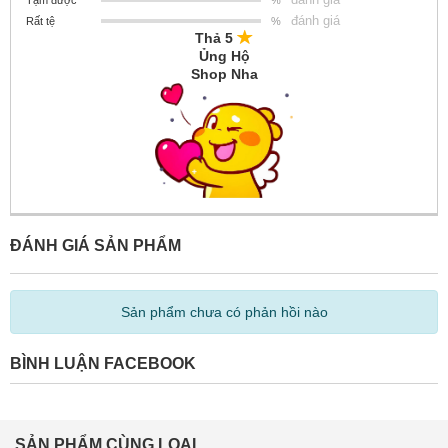
Tạm được
%
đánh giá
Rất tệ
%
Thả 5
Ủng Hộ
Shop Nha
ĐÁNH GIÁ SẢN PHẨM
Sản phẩm chưa có phản hồi nào
BÌNH LUẬN FACEBOOK
SẢN PHẨM CÙNG LOẠI