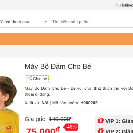
Hotline
Tất cả danh mục
Máy Bộ Đàm Cho Bé
Chia sẻ
Máy Bộ Đàm Cho Bé - Bé vui chơi thật thích thú với B
thoại di động.
Xuất xứ:
N/A
|
Mã sản phẩm:
H000209
đ
Giá gốc:
140.000
VIP 1: Gi
-46%
đ
75.000
VIP 2: Gi