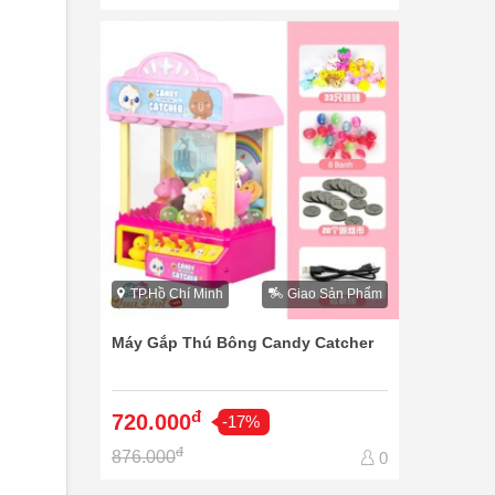
TP.Hồ Chí Minh
Giao Sản Phẩm
Máy Gắp Thú Bông Candy Catcher
đ
720.000
-17%
đ
876.000
0