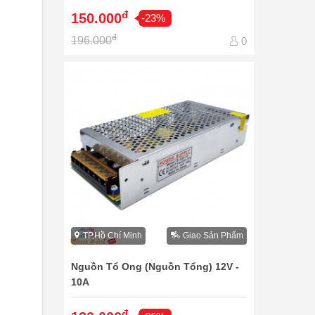
đ
150.000
-23%
đ
196.000
0
TP.Hồ Chí Minh
Giao Sản Phẩm
Nguồn Tổ Ong (Nguồn Tổng) 12V -
10A
đ