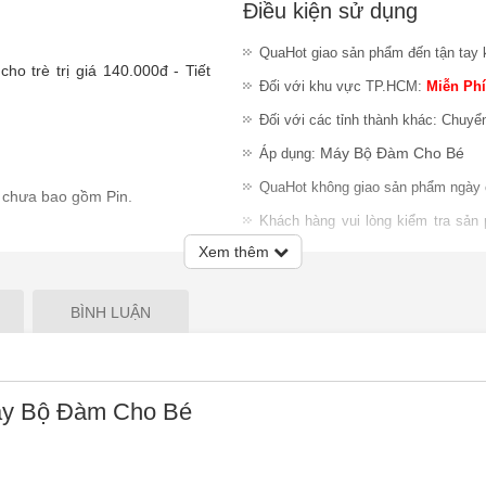
Điều kiện sử dụng
QuaHot giao sản phẩm đến tận tay 
o trè trị giá 140.000đ - Tiết
Đối với khu vực TP.HCM:
Miễn Phí
Đối với các tỉnh thành khác: Chuyể
Máy Bộ Đàm Cho Bé
Áp dụng:
QuaHot không giao sản phẩm ngày 
 chưa bao gồm Pin.
Khách hàng vui lòng kiểm tra sản
nhiệm đổi trả sản phẩm sau khi gia
chơi thỏa thích, kích thích sự
Xem thêm
Lưu ý
:
QuaHot không bảo hành sản
giao hàng hoặc chỉ chấp nhận đổi S
BÌNH LUẬN
 trong vòng 100m.
hỏa sức tưởng tượng, biến hóa
y Bộ Đàm Cho Bé
Sản phẩm gồm 2 cái, tiện dụng