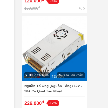
120.000
-26%
đ
163.000
0
TP.Hồ Chí Minh
Giao Sản Phẩm
Nguồn Tổ Ong (Nguồn Tổng) 12V -
30A Có Quạt Tản Nhiệt
đ
226.000
-12%