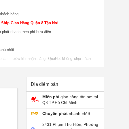
khách hàng.
 Ship Giao Hàng Quận 8 Tận Nơi
n phát nhanh theo phí bưu điện.
chủ nhật.
 phẩm trước khi nhận hàng, QuaHot không chịu trách
o hàng.
 phẩm khi sử dụng, bao test khi giao sản phẩm khi
P nếu do lỗi nhà sản xuất.
Địa điểm bán
Miễn phí
giao hàng tận nơi tại
Q8 TP.Hồ Chí Minh
Chuyển phát
nhanh EMS
2431 Phạm Thế Hiển, Phường