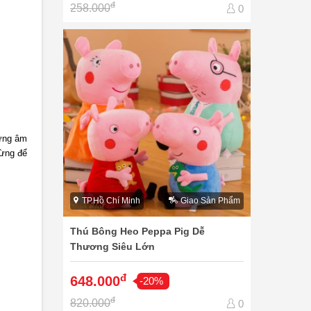
đ
258.000
0
hững âm
Đừng để
TP.Hồ Chí Minh
Giao Sản Phẩm
Thú Bông Heo Peppa Pig Dễ
Thương Siêu Lớn
đ
648.000
-20%
đ
820.000
0