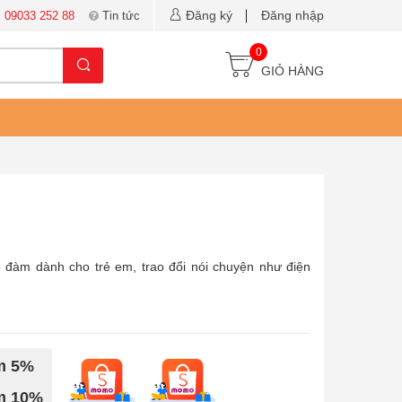
Đăng ký
Đăng nhập
:
09033 252 88
Tin tức
0
GIỎ HÀNG
ộ đàm dành cho trẻ em, trao đổi nói chuyện như điện
ảm 5%
ảm 10%