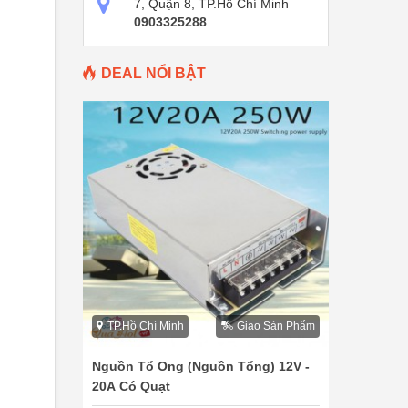
7, Quận 8, TP.Hồ Chí Minh
0903325288
DEAL NỔI BẬT
TP.Hồ Chí Minh
Giao Sản Phẩm
Nguồn Tổ Ong (Nguồn Tổng) 12V -
20A Có Quạt