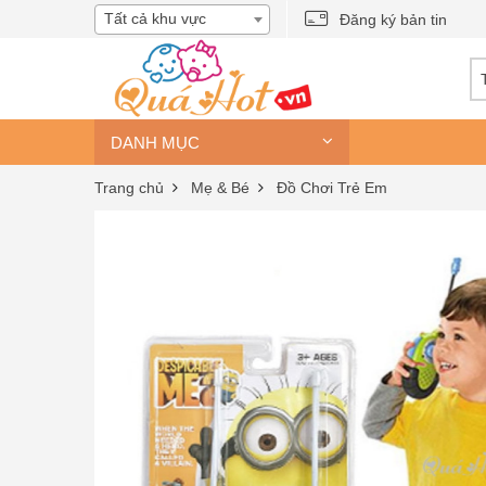
Tất cả khu vực
Đăng ký bản tin
DANH MỤC
Trang chủ
Mẹ & Bé
Đồ Chơi Trẻ Em