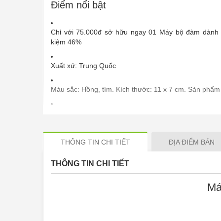
Điểm nổi bật
Chỉ với 75.000đ sở hữu ngay 01 Máy bộ đàm dành ch
kiệm 46%
Xuất xứ: Trung Quốc
Màu sắc: Hồng, tím. Kích thước: 11 x 7 cm. Sản phẩm
Bộ đàm thoại xinh xắn, đáng yêu cho bé giúp bé vui 
vận động và tư duy của trẻ.
THÔNG TIN CHI TIẾT
ĐỊA ĐIỂM BÁN
Có thể sử dụng để nói chuyện như điện thoại di động
THÔNG TIN CHI TIẾT
Họa tiết siêu nhân Ben hay mèo Hello kitty cho bé t
thành những nhân vật siêu nhiên.
Má
Sử dụng pin vuông.Chất liệu nhựa, an toàn cho bé. 
để bạn có thể chơi cùng bé.