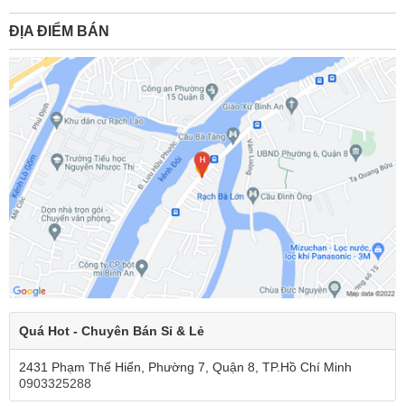
ĐỊA ĐIỂM BÁN
Quá Hot - Chuyên Bán Sỉ & Lẻ
2431 Phạm Thế Hiển, Phường 7, Quận 8, TP.Hồ Chí Minh
0903325288