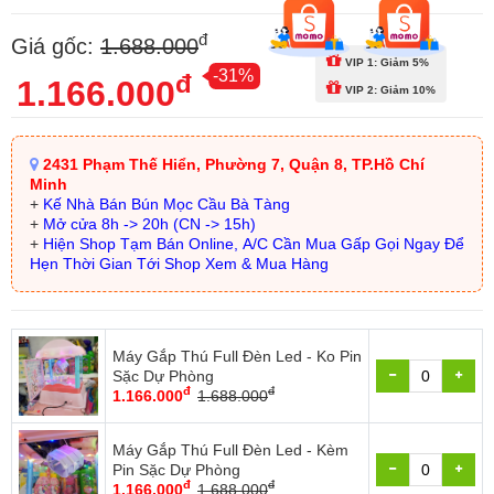
đ
Giá gốc:
1.688.000
VIP 1: Giảm 5%
-31%
đ
1.166.000
VIP 2: Giảm 10%
2431 Phạm Thế Hiển, Phường 7, Quận 8, TP.Hồ Chí
Minh
+
Kế Nhà Bán Bún Mọc Cầu Bà Tàng
+
Mở cửa 8h -> 20h (CN -> 15h)
+
Hiện Shop Tạm Bán Online, A/C Cần Mua Gấp Gọi Ngay Để
Hẹn Thời Gian Tới Shop Xem & Mua Hàng
Máy Gắp Thú Full Đèn Led - Ko Pin
Sặc Dự Phòng
đ
đ
1.166.000
1.688.000
Máy Gắp Thú Full Đèn Led - Kèm
Pin Sặc Dự Phòng
đ
đ
1.166.000
1.688.000