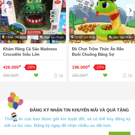
TP.Hồ Chí Minh
Giao Sản Phẩm
TP.Hồ Chí Minh
Giao Sản Phẩm
Khám Răng Cá Sấu Madness
Đồ Chơi Trộm Thức Ăn Rắn
Crocodile Siêu Lớn
Đuôi Chuông Đáng Sợ
đ
đ
426.000
196.000
-28%
-23%
đ
đ
588.000
256.000
16
19
ĐĂNG KÝ NHẬN TIN KHUYẾN MÃI VÀ QUÀ TẶNG
Thông tin của bạn được giữ kín tuyệt đối, và có thể hủy đăng ký
bất cứ lúc nào. Đăng ký ngay để nhận nhiều ưu đãi hơn.