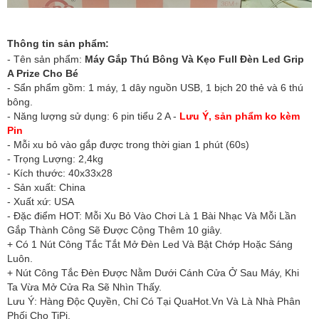
Thông tin sản phẩm:
- Tên sản phẩm:
Máy Gắp Thú Bông Và Kẹo Full Đèn Led Grip
A Prize Cho Bé
- Sẩn phẩm gồm: 1 máy, 1 dây nguồn USB, 1 bịch 20 thẻ và 6 thú
bông.
- Năng lượng sử dụng: 6 pin tiểu 2 A -
Lưu Ý, sản phẩm ko kèm
Pin
- Mỗi xu bỏ vào gắp được trong thời gian 1 phút (60s)
- Trọng Lượng: 2,4kg
- Kích thước: 40x33x28
- Sản xuất: China
- Xuất xứ: USA
- Đặc điểm HOT: Mỗi Xu Bỏ Vào Chơi Là 1 Bài Nhạc Và Mỗi Lần
Gắp Thành Công Sẽ Được Cộng Thêm 10 giây.
+ Có 1 Nút Công Tắc Tắt Mở Đèn Led Và Bật Chớp Hoặc Sáng
Luôn.
+ Nút Công Tắc Đèn Được Nằm Dưới Cánh Cửa Ở Sau Máy, Khi
Ta Vừa Mở Cửa Ra Sẽ Nhìn Thấy.
Lưu Ý: Hàng Độc Quyền, Chỉ Có Tại QuaHot.Vn Và Là Nhà Phân
Phối Cho TiPi.