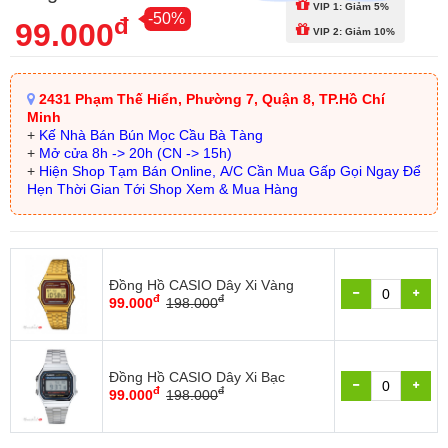
VIP 1: Giảm 5%
-50%
đ
99.000
VIP 2: Giảm 10%
2431 Phạm Thế Hiển, Phường 7, Quận 8, TP.Hồ Chí
Minh
+
Kế Nhà Bán Bún Mọc Cầu Bà Tàng
+
Mở cửa 8h -> 20h (CN -> 15h)
+
Hiện Shop Tạm Bán Online, A/C Cần Mua Gấp Gọi Ngay Để
Hẹn Thời Gian Tới Shop Xem & Mua Hàng
Đồng Hồ CASIO Dây Xi Vàng
đ
đ
99.000
198.000
Đồng Hồ CASIO Dây Xi Bạc
đ
đ
99.000
198.000