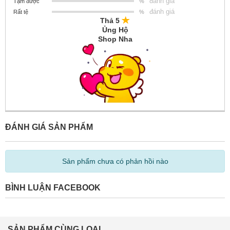
đánh giá
Tạm được
%
đánh giá
Rất tệ
%
Thả 5
Ủng Hộ
Shop Nha
ĐÁNH GIÁ SẢN PHẨM
Sản phẩm chưa có phản hồi nào
BÌNH LUẬN FACEBOOK
SẢN PHẨM CÙNG LOẠI