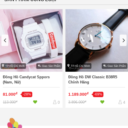
TP.Hồ Chí Minh
Giao Sản Phẩm
TP.Hồ Chí Minh
Giao Sản Phẩm
Đồng Hồ Candycat Sppors
Đồng Hồ DW Classic B38R5
(Nam, Nữ)
Chính Hãng
đ
đ
81.000
1.189.000
-28%
-69%
đ
đ
113.000
3.896.000
0
4