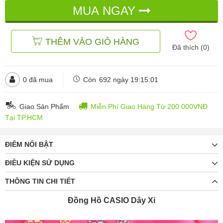
MUA NGAY
THÊM VÀO GIỎ HÀNG
Đã thích (
0
)
0
đã mua
Còn
692 ngày 19:15:01
Giao Sản Phẩm
Miễn Phí Giao Hàng Từ 200.000VNĐ
Tại TP.HCM
ĐIỂM NỔI BẬT
ĐIỀU KIỆN SỬ DỤNG
THÔNG TIN CHI TIẾT
Đồng Hồ CASIO Dây Xi