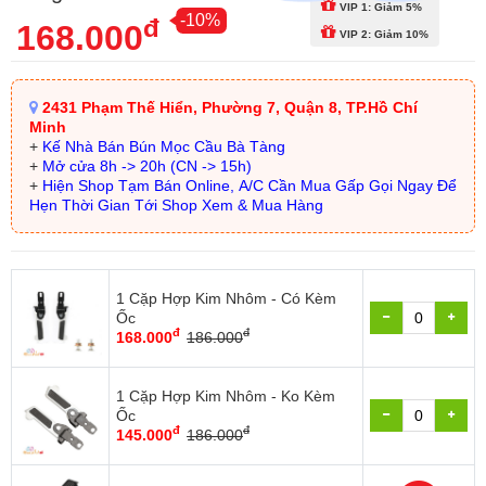
VIP 1: Giảm 5%
-10%
đ
168.000
VIP 2: Giảm 10%
2431 Phạm Thế Hiển, Phường 7, Quận 8, TP.Hồ Chí
Minh
+
Kế Nhà Bán Bún Mọc Cầu Bà Tàng
+
Mở cửa 8h -> 20h (CN -> 15h)
+
Hiện Shop Tạm Bán Online, A/C Cần Mua Gấp Gọi Ngay Để
Hẹn Thời Gian Tới Shop Xem & Mua Hàng
1 Cặp Hợp Kim Nhôm - Có Kèm
Ốc
đ
đ
168.000
186.000
1 Cặp Hợp Kim Nhôm - Ko Kèm
Ốc
đ
đ
145.000
186.000