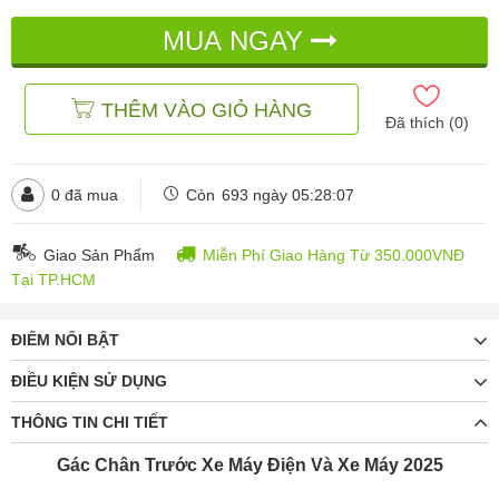
1 Cặp - Nhựa Cứng
MUA NGAY
đ
đ
136.000
186.000
Hết hàng
THÊM VÀO GIỎ HÀNG
Đã thích (
0
)
0
đã mua
Còn
693 ngày 05:28:06
Giao Sản Phẩm
Miễn Phí Giao Hàng Từ 350.000VNĐ
Tại TP.HCM
ĐIỂM NỔI BẬT
ĐIỀU KIỆN SỬ DỤNG
THÔNG TIN CHI TIẾT
Gác Chân Trước Xe Máy Điện Và Xe Máy 2025