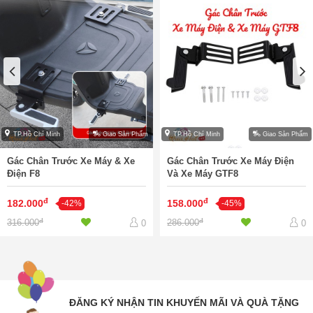
TP.Hồ Chí Minh
Giao Sản Phẩm
TP.Hồ Chí Minh
Giao Sản Phẩm
Gác Chân Trước Xe Máy & Xe
Gác Chân Trước Xe Máy Điện
Điện F8
Và Xe Máy GTF8
đ
đ
182.000
158.000
-42%
-45%
đ
đ
316.000
286.000
0
0
ĐĂNG KÝ NHẬN TIN KHUYẾN MÃI VÀ QUÀ TẶNG