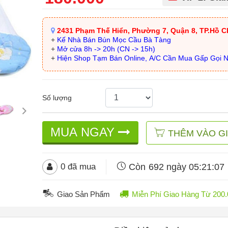
2431 Phạm Thế Hiển, Phường 7, Quận 8, TP.Hồ C
+
Kế Nhà Bán Bún Mọc Cầu Bà Tàng
+
Mở cửa 8h -> 20h (CN -> 15h)
+
Hiện Shop Tạm Bán Online, A/C Cần Mua Gấp Gọi 
Số lượng
MUA NGAY
THÊM VÀO G
Còn
692 ngày 05:21:05
0
đã mua
Giao Sản Phẩm
Miễn Phí Giao Hàng Từ 20