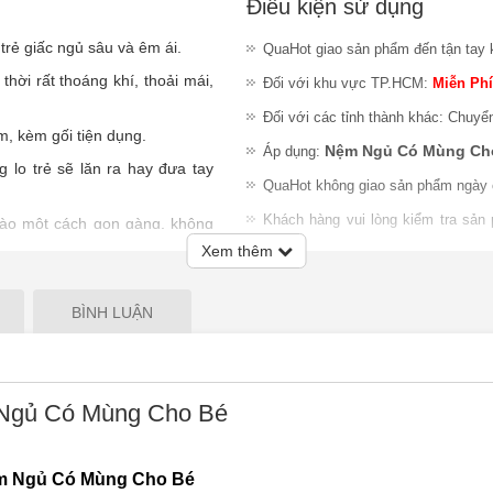
Điều kiện sử dụng
trẻ giấc ngủ sâu và êm ái.
QuaHot giao sản phẩm đến tận tay 
hời rất thoáng khí, thoải mái,
Đối với khu vực TP.HCM:
Miễn Phí
Đối với các tỉnh thành khác: Chuyể
m, kèm gối tiện dụng.
Nệm Ngủ Có Mùng Ch
Áp dụng:
g lo trẻ sẽ lăn ra hay đưa tay
QuaHot không giao sản phẩm ngày 
Khách hàng vui lòng kiểm tra sản
vào một cách gọn gàng, không
nhiệm đổi trả sản phẩm sau khi gia
Xem thêm
Lưu ý
:
QuaHot không bảo hành sản
giao hàng hoặc chỉ chấp nhận đổi S
BÌNH LUẬN
Ngủ Có Mùng Cho Bé
 Ngủ Có Mùng Cho Bé