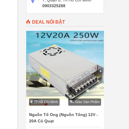
7, Quận 8, TP.Hồ Chí Minh
0903325288
DEAL NỔI BẬT
TP.Hồ Chí Minh
Giao Sản Phẩm
Nguồn Tổ Ong (Nguồn Tổng) 12V -
20A Có Quạt