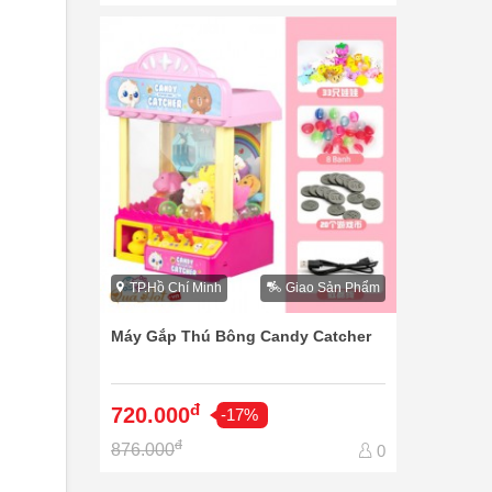
TP.Hồ Chí Minh
Giao Sản Phẩm
Máy Gắp Thú Bông Candy Catcher
đ
720.000
-17%
đ
876.000
0