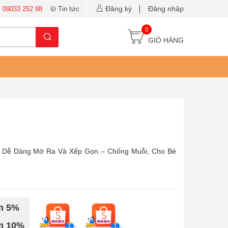
Đăng ký
Đăng nhập
:
09033 252 88
Tin tức
0
GIỎ HÀNG
 Dễ Dàng Mở Ra Và Xếp Gọn – Chống Muỗi, Cho Bé
ảm 5%
ảm 10%