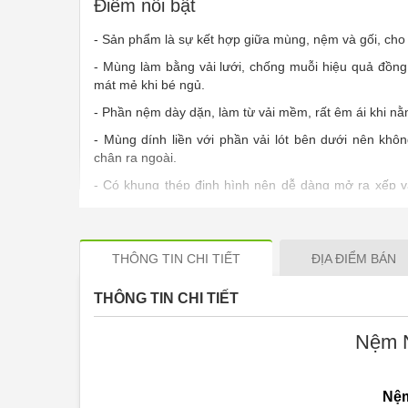
Điểm nổi bật
- Sản phẩm là sự kết hợp giữa mùng, nệm và gối, cho 
- Mùng làm bằng vải lưới, chống muỗi hiệu quả đồng t
mát mẻ khi bé ngủ.
- Phần nệm dày dặn, làm từ vải mềm, rất êm ái khi nằ
- Mùng dính liền với phần vải lót bên dưới nên khôn
chân ra ngoài.
- Có khung thép định hình nên dễ dàng mở ra xếp 
chiếm diện tích, dễ dàng mang theo khi đi xa.
THÔNG TIN CHI TIẾT
ĐỊA ĐIỂM BÁN
THÔNG TIN CHI TIẾT
Nệm 
Nệm