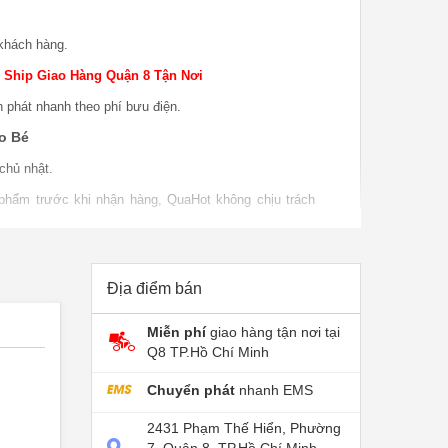
khách hàng.
 Ship Giao Hàng Quận 8 Tận Nơi
n phát nhanh theo phí bưu điện.
o Bé
chủ nhật.
 phẩm trước khi nhận hàng, QuaHot không chịu trách
o hàng.
 phẩm khi sử dụng, bao test khi giao sản phẩm khi
P nếu do lỗi nhà sản xuất.
Địa điểm bán
Miễn phí
giao hàng tận nơi tại
Q8 TP.Hồ Chí Minh
Chuyển phát
nhanh EMS
2431 Phạm Thế Hiển, Phường