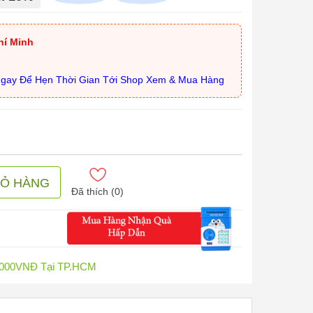
hí Minh
Ngay Để Hẹn Thời Gian Tới Shop Xem & Mua Hàng
IỎ HÀNG
Đã thích (
0
)
0.000VNĐ Tại TP.HCM