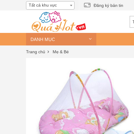
Tất cả khu vực
Đăng ký bản tin
DANH MỤC
Trang chủ
Mẹ & Bé