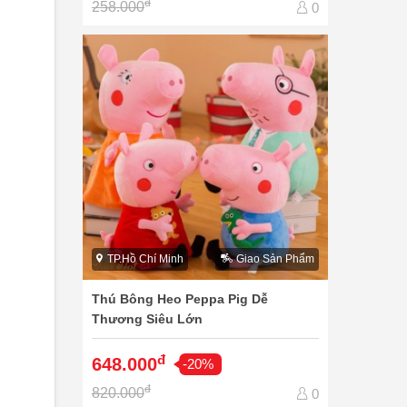
đ
258.000
0
TP.Hồ Chí Minh
Giao Sản Phẩm
Thú Bông Heo Peppa Pig Dễ
Thương Siêu Lớn
đ
648.000
-20%
đ
820.000
0