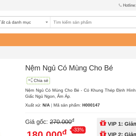
Hotline
Tất cả danh mục
Nệm Ngủ Có Mùng Cho Bé
Chia sẻ
Nệm Ngủ Có Mùng Cho Bé - Có Khung Thép Định Hình
Giấc Ngủ Ngon, Ấm Áp.
Xuất xứ:
N/A
|
Mã sản phẩm:
H000147
đ
Giá gốc:
270.000
VIP 1: Gi
-33%
đ
180.000
VIP 2: Gi