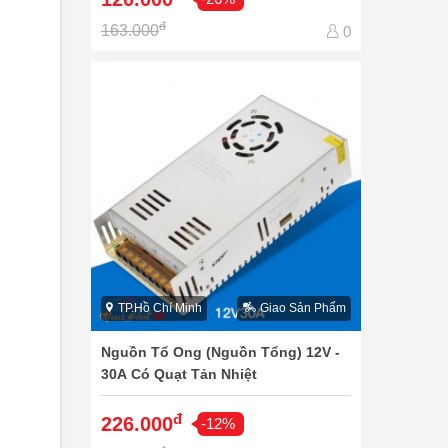
đ
163.000
0
TP.Hồ Chí Minh
Giao Sản Phẩm
Nguồn Tổ Ong (Nguồn Tổng) 12V -
30A Có Quạt Tản Nhiệt
đ
226.000
-12%