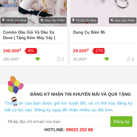
TP.Hồ Chí Minh
Giao Sản Phẩm
TP.Hồ Chí Minh
Giao Sản Phẩm
Combo Dầu Gội Và Dầu Xả
Dụng Cụ Bấm Mi
Dove ( Tặng Kèm Máy Sấy )
đ
đ
346.000
29.000
-8%
-17%
đ
đ
380.000
35.000
0
0
ĐĂNG KÝ NHẬN TIN KHUYẾN MÃI VÀ QUÀ TẶNG
Thông tin của bạn được giữ kín tuyệt đối, và có thể hủy đăng ký
bất cứ lúc nào. Đăng ký ngay để nhận nhiều ưu đãi hơn.
Đăng ký
HOTLINE:
09033 252 88