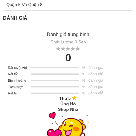
Quận 5 Và Quận 8
ĐÁNH GIÁ
Đánh giá trung bình
Chất Lượng 0 Sao
0
đánh giá
Rất tuyệt vời
%
đánh giá
Rất tốt
%
đánh giá
Bình thường
%
đánh giá
Tạm được
%
đánh giá
Rất tệ
%
Thả 5
Ủng Hộ
Shop Nha