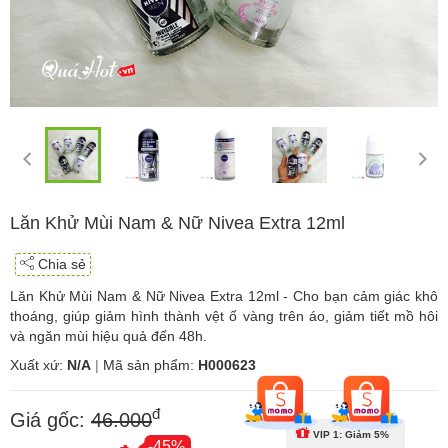
Lăn Khử Mùi Nam & Nữ Nivea Extra 12ml
Chia sẻ
Lăn Khử Mùi Nam & Nữ Nivea Extra 12ml - Cho bạn cảm giác khô
thoáng, giúp giảm hình thành vệt ố vàng trên áo, giảm tiết mồ hôi
và ngăn mùi hiệu quả đến 48h.
Xuất xứ:
N/A
|
Mã sản phẩm:
H000623
đ
Giá gốc:
46.000
VIP 1: Giảm 5%
-45%