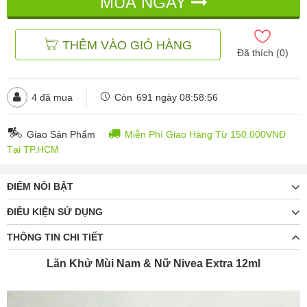
MUA NGAY
THÊM VÀO GIỎ HÀNG
Đã thích (
0
)
4
đã mua
Còn
691 ngày 08:58:54
Giao Sản Phẩm
Miễn Phí Giao Hàng Từ 150.000VNĐ
Tại TP.HCM
ĐIỂM NỔI BẬT
ĐIỀU KIỆN SỬ DỤNG
THÔNG TIN CHI TIẾT
Lăn Khử Mùi Nam & Nữ Nivea Extra 12ml