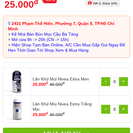
đ
25.000
VIP 2: Giảm 10%
2431 Phạm Thế Hiển, Phường 7, Quận 8, TP.Hồ Chí
Minh
+
Kế Nhà Bán Bún Mọc Cầu Bà Tàng
+
Mở cửa 8h -> 20h (CN -> 15h)
+
Hiện Shop Tạm Bán Online, A/C Cần Mua Gấp Gọi Ngay Để
Hẹn Thời Gian Tới Shop Xem & Mua Hàng
Lăn Khử Mùi Nivea Extra Men
đ
đ
25.000
46.000
Lăn Khử Mùi Nivea Extra Trắng
Mịn
đ
đ
25.000
46.000